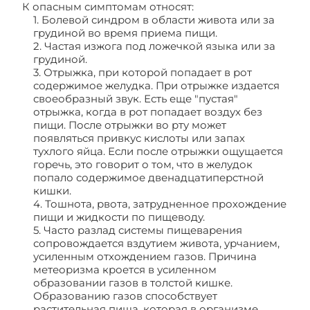
К опасным симптомам относят:
1. Болевой синдром в области живота или за
грудиной во время приема пищи.
2. Частая изжога под ложечкой языка или за
грудиной.
3. Отрыжка, при которой попадает в рот
содержимое желудка. При отрыжке издается
своеобразный звук. Есть еще "пустая"
отрыжка, когда в рот попадает воздух без
пищи. После отрыжки во рту может
появляться привкус кислоты или запах
тухлого яйца. Если после отрыжки ощущается
горечь, это говорит о том, что в желудок
попало содержимое двенадцатиперстной
кишки.
4. Тошнота, рвота, затрудненное прохождение
пищи и жидкости по пищеводу.
5. Часто разлад системы пищеварения
сопровождается вздутием живота, урчанием,
усиленным отхождением газов. Причина
метеоризма кроется в усиленном
образовании газов в толстой кишке.
Образованию газов способствует
растительная пища, которая в организме