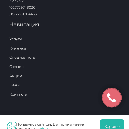
16342412
1027739749036
ЛО 77 01 014453
Навигация
Услуги
Клиника
Специалисты
Отзывы
Акции
Цены
Контакты
Пользуясь сайтом, Вы принимаете
2025 © «Московский Доктор»
Хорошо
политику
cookie