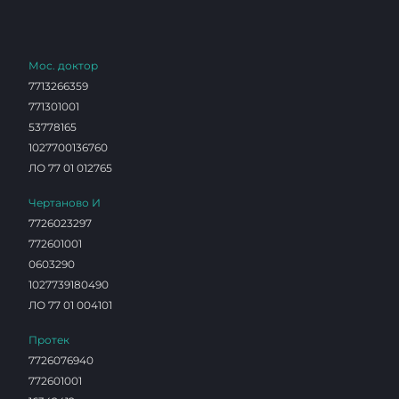
Мос. доктор
7713266359
771301001
53778165
1027700136760
ЛО 77 01 012765
Чертаново И
7726023297
772601001
0603290
1027739180490
ЛО 77 01 004101
Протек
7726076940
772601001