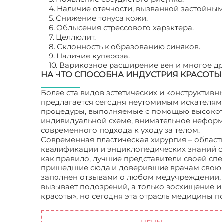
4. Наличие отечности, вызванной застойны
5. Снижение тонуса кожи.
6. Облысения стрессового характера.
7. Целлюлит.
8. Склонность к образованию синяков.
9. Наличие купероза.
10. Варикозное расширение вен и многое др
НА ЧТО СПОСОБНА ИНДУСТРИЯ КРАСОТЫ
Более ста видов эстетических и конструктив
предлагается сегодня неутомимым искателям
процедуры, выполняемые с помощью высокот
индивидуальной схеме, внимательное неформ
современного подхода к уходу за телом.
Современная пластическая хирургия – облас
квалификации и энциклопедических знаний от
как правило, лучшие представители своей спе
пришедшие сюда и доверившие врачам свою в
заполнен отзывами о любом медучреждении, 
вызывает подозрений, а только восхищение и 
красоты», но сегодня эта отрасль медицины п
хирургия и косметология