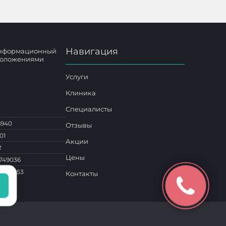
Навигация
 информационный
 положениями
Услуги
Клиника
Специалисты
6940
Отзывы
01
Акции
2
Цены
749036
1 014453
Контакты