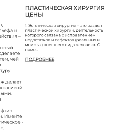
ПЛАСТИЧЕСКАЯ ХИРУРГИЯ
ЦЕНЫ
н,
1. Эстетическая хирургия – это раздел
льефа и
пластической хирургии, деятельность
которого связана с исправлением
ействия –
недостатков и дефектов (реальных и
мнимых) внешнего вида человека. С
ентный
помо…
сделаете
тем, чей
ПОДРОБНЕЕ
о
дуру
ыж делает
 красивой
выми.
й
ифтинг
ч. Имейте
гическое -
е,