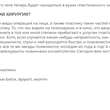
 тела теперь будет находиться в руках пластического хи
АЯ ХИРУРГИЯ?
виды операций на лице, а также пластику таких частей т
тику. То, что мы видим на телеэкранах и в кино, это рез
изнеса в той или иной степени прибегают к услугам плас
но. Хотя, если случается какая-нибудь неприятность, как
циалиста, слухи о ней расходятся быстро и повсеместн
 все те же звезды появляются, молодея из года в год! А
рейскуранты новинками косметологии. Сегодня вам мог
анюлями.
botox, dysport, xeomin.