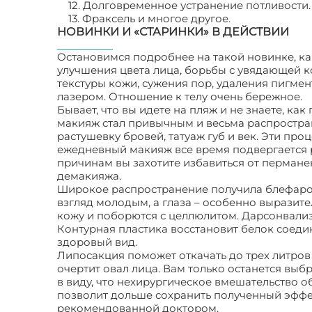
12. Долговременное устранение потливости.
13. Фраксель и многое другое.
НОВИНКИ И «СТАРИНКИ» В ДЕЙСТВИИ
Остановимся подробнее на такой новинке, ка
улучшения цвета лица, борьбы с увядающей ко
текстуры кожи, сужения пор, удаления пигмен
лазером. Отношение к телу очень бережное.
Бывает, что вы идете на пляж и не знаете, ка
макияж стал привычным и весьма распростран
растушевку бровей, татуаж губ и век. Эти про
ежедневный макияж все время подвергается 
причинам вы захотите избавиться от пермане
демакияжа.
Широкое распространение получила блефароп
взгляд молодым, а глаза – особенно выразит
кожу и поборются с целлюлитом. Дарсонвали
Контурная пластика восстановит белок соеди
здоровый вид.
Липосакция поможет откачать до трех литров
очертит овал лица. Вам только останется выб
в виду, что нехирургическое вмешательство о
позволит дольше сохранить полученный эффек
рекомендованной доктором.