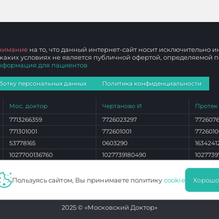
нимание
на то, что данный интернет-сайт носит исключительно
 каких условиях не является публичной офертой, определяемой
нформация для пациентов
ботку персональных данных
Политика конфиденциальности
Мос. доктор
Чертаново И
Протек
7713266359
7726023297
772607
771301001
772601001
7726010
53778165
0603290
1634241
1027700136760
1027739180490
1027739
ЛО 77 01 012765
ЛО 77 01 004101
ЛО 77 0
Пользуясь сайтом, Вы принимаете политику
cookie
Хорошо
2025 © «Московский Доктор»