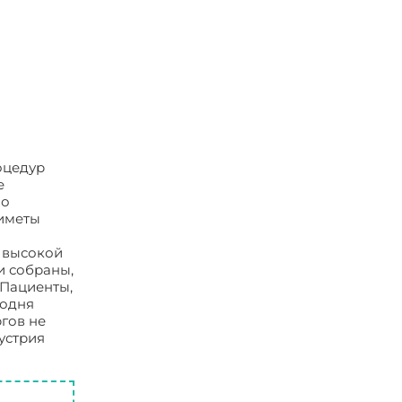
оцедур
е
по
риметы
 высокой
и собраны,
 Пациенты,
годня
гов не
устрия
стическая