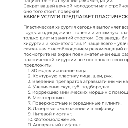
пациентов – вот лучшие рекомендации.
Секрет вашей вечной молодости или стройного
оно того стоит, поверьте!
КАКИЕ УСЛУГИ ПРЕДЛАГАЕТ ПЛАСТИЧЕСК
Пластическая хирургия сегодня выполняет все 
грудь, ягодицы, живот, голени и интимную плас
только диет и занятий спортом. Все звезды б
хирургии и косметологии. И чаще всего – удач
связанная с несоблюдением рекомендаций спе
посмотрите на экран повнимательней еще раз:
пластической хирургии все пополняют свои п
предложить:
1. 3D моделирование лица.
2. Контурную пластику лица, шеи, рук.
3. Введение препаратов атравматичными к
4. Увеличение скул, губ, подбородка.
5. Коррекцию мимических морщин с помощью 
6. Мезотерапию.
7. Поверхностные и серединные пилинги.
8. Лазерные омоложение и шлифовку.
9. Нитевой лифтинг.
10. Фотоомоложение.
11. Аппаратный лифтинг.