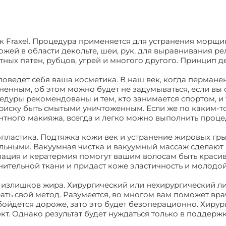
к Fraxel. Процедура применяется для устранения морщи
жей в области декольте, шеи, рук, для выравнивания ре
тных пятен, рубцов, угрей и многого другого. Принцип д
к поведет себя ваша косметика. В наш век, когда перман
енным, об этом можно будет не задумываться, если вы 
цедуры рекомендованы и тем, кто занимается спортом, и 
риску быть смытыми уничтоженным. Если же по каким-т
нтного макияжа, всегда и легко можно выполнить проце
ластика. Подтяжка кожи век и устранение жировых гр
ельными. Вакуумная чистка и вакуумный массаж сделают
зация и кератермия помогут вашим волосам быть краси
нительной ткани и придаст коже эластичность и молодо
 излишков жира. Хирургический или нехирургический л
рать свой метод. Разумеется, во многом вам поможет вра
бойдется дороже, зато это будет безоперационно. Хирур
т. Однако результат будет нуждаться только в поддержк