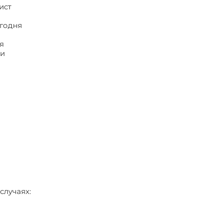
ист
егодня
я
 и
случаях: