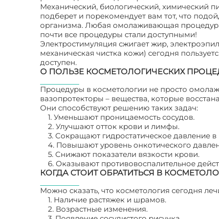
Механический, биологический, химический пи
подберет и порекомендует вам тот, что подо
организма. Любая омолаживающая процедура т
почти все процедуры стали доступными!
Электростимуляция сжигает жир, электроэпил
механическая чистка кожи) сегодня пользует
доступен.
О ПОЛЬЗЕ КОСМЕТОЛОГИЧЕСКИХ ПРОЦЕ
Процедуры в косметологии не просто омолаж
вазопротекторы – вещества, которые восстан
Они способствуют решению таких задач:
1. Уменьшают проницаемость сосудов.
2. Улучшают отток крови и лимфы.
3. Сокращают гидростатическое давление в 
4. Повышают уровень онкотического давле
5. Снижают показатели вязкости крови.
6. Оказывают противовоспалительное дейст
КОГДА СТОИТ ОБРАТИТЬСЯ В КОСМЕТОЛ
Можно сказать, что косметология сегодня леч
1. Наличие растяжек и шрамов.
2. Возрастные изменения.
3. Появление сосудистого рисунка.