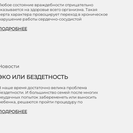
Любое состояние враждебности отрицательно
сказывается на здоровье всего организма. Такая
черта характера провоцирует переход в хроническое
нарушение работы сердечно-сосудистой
ПОДРОБНЕЕ
Новости
ЭКО ИЛИ БЕЗДЕТНОСТЬ
В наше время достаточно велика проблема
бездетности. И большинство семей после многих
неудачных попыток забеременеть или выносить
ребенка, решаются пройти процедуру по
ПОДРОБНЕЕ