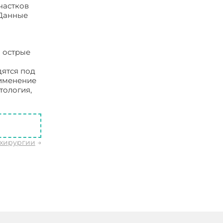
частков
 Данные
я острые
дятся под
рименение
тология,
ргии
 хирургии
→