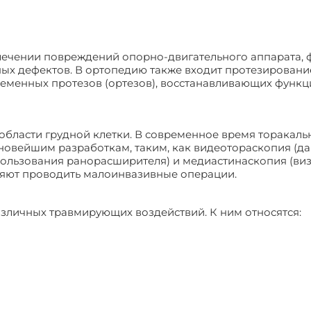
 лечении повреждений опорно-двигательного аппарата,
ых дефектов. В ортопедию также входит протезировани
ременных протезов (ортезов), восстанавливающих функц
 области грудной клетки. В современное время торакаль
 новейшим разработкам, таким, как видеотораскопия (д
пользования ранорасширителя) и медиастинаскопия (виз
ляют проводить малоинвазивные операции.
азличных травмирующих воздействий. К ним относятся: