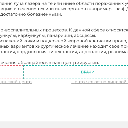
ления луча лазера на те или иные области пораженных у
цию и лечение тех или иных органов (например, глаз).
 достаточно болезненными.
о-воспалительных процессов. К данной сфере относятс
ункулы, карбункулы, панариции, абсцессы.
оспалений кожи и подкожной жировой клетчатки прово
ных вариантов хирургическое лечение находит свое п
кология, кардиология, гинекология, андрология, реанима
лечения обращайтесь в наш центр хирургии.
Центр хиру
ВРАЧИ
цинский центр
Центр челюстно-лицевой