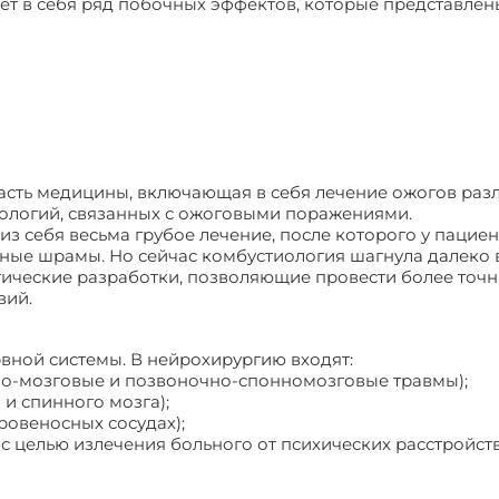
ет в себя ряд побочных эффектов, которые представлен
ласть медицины, включающая в себя лечение ожогов раз
тологий, связанных с ожоговыми поражениями.
з себя весьма грубое лечение, после которого у пациен
тные шрамы. Но сейчас комбустиология шагнула далеко 
ические разработки, позволяющие провести более точ
вий.
рвной системы. В нейрохирургию входят:
но-мозговые и позвоночно-спонномозговые травмы);
 и спинного мозга);
ровеносных сосудах);
с целью излечения больного от психических расстройств