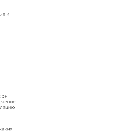
ые и
х он
лечение
уляцию
каких