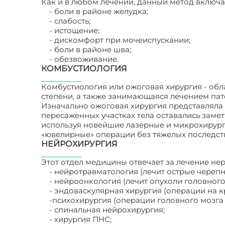
Как и в любом лечении, данный метод включа
- боли в районе желудка;
- слабость;
- истощение;
- дискомфорт при мочеиспускании;
- боли в районе шва;
- обезвоживание.
КОМБУСТИОЛОГИЯ
Комбустиология или ожоговая хирургия - об
степени, а также занимающаяся лечением па
Изначально ожоговая хирургия представляла и
пересаженных участках тела оставались заме
используя новейшие лазерные и микрохирург
«ювелирные» операции без тяжелых последст
НЕЙРОХИРУРГИЯ
Этот отдел медицины отвечает за лечение не
- нейротравматология (лечит острые череп
- нейроонкология (лечит опухоли головного
- эндоваскулярная хирургия (операции на к
-психохирургия (операции головного мозга 
- спинальная нейрохирургия;
- хирургия ПНС;