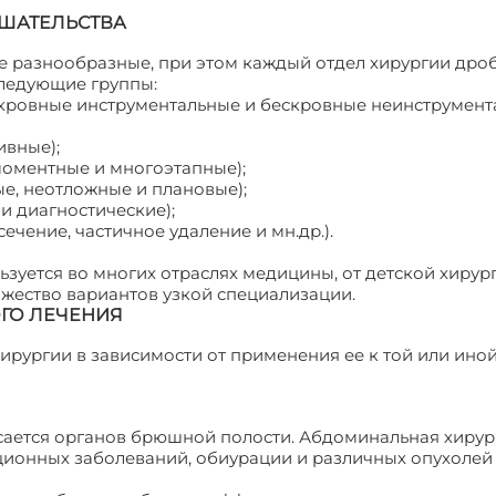
ШАТЕЛЬСТВА
 разнообразные, при этом каждый отдел хирургии дроб
следующие группы:
скровные инструментальные и бескровные неинструмент
ивные);
моментные и многоэтапные);
ые, неотложные и плановые);
и диагностические);
ечение, частичное удаление и мн.др.).
зуется во многих отраслях медицины, от детской хирур
ожество вариантов узкой специализации.
ГО ЛЕЧЕНИЯ
ирургии в зависимости от применения ее к той или иной
асается органов брюшной полости. Абдоминальная хирур
ционных заболеваний, обиурации и различных опухолей