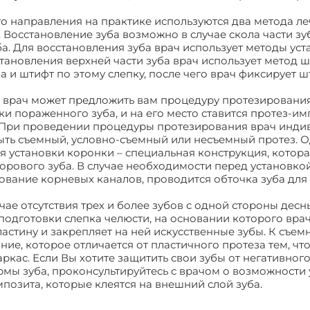
 направления на практике используются два метода ле
 Восстановление зуба возможно в случае скола части зу
ба. Для восстановления зуба врач использует методы ус
тановления верхней части зуба врач использует метод 
ба и штифт по этому слепку, после чего врач фиксирует 
а врач может предложить вам процедуру протезировани
и пораженного зуба, и на его место ставится протез-им
 При проведении процедуры протезирования врач инди
ыть съемный, условно-съемный или несъемный протез. 
 установки коронки – специальная конструкция, котор
дорового зуба. В случае необходимости перед установко
ование корневых каналов, проводится обточка зуба для
чае отсутствия трех и более зубов с одной стороны десн
подготовки слепка челюсти, на основании которого вра
астину и закрепляет на ней искусственные зубы. К съе
ие, которое отличается от пластичного протеза тем, чт
ркас. Если Вы хотите защитить свои зубы от негативног
рмы зуба, проконсультируйтесь с врачом о возможности
позита, которые клеятся на внешний слой зуба.