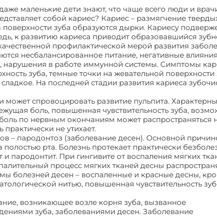
даже маленькие дети знают, что чаще всего люди и врач
редставляет собой кариес? Кариес – размягчение тверды
на поверхности зуба образуются дырки. Кариесу подверж
едь, к развитию кариеса приводит образовавшийся зубно
качественной профилактической мерой развития заболе
ются несбалансированное питание, негативные влияни
 нарушения в работе иммунной системы. Симптомы кар
хность зуба, темные точки на жевательной поверхности 
и сладкое. На последней стадии развития кариеса зубочи
 может спровоцировать развитие пульпита. Характерн
ежущая боль, повышенная чувствительность зуба, возм
 боль по нервным окончаниям может распространяться 
 практически не утихает.
ов – пародонтоз (заболевание десен). Основной причин
за полостью рта. Болезнь протекает практически безболе
 и пародонтит. При гингивите от воспаления мягких тка
палительный процесс мягких тканей десны распростран
омы болезней десен – воспаленные и красные десны, кр
матологической нитью, повышенная чувствительность зуб
ание, возникающее возле корня зуба, вызванное
ениями зуба, заболеваниями десен. Заболевание