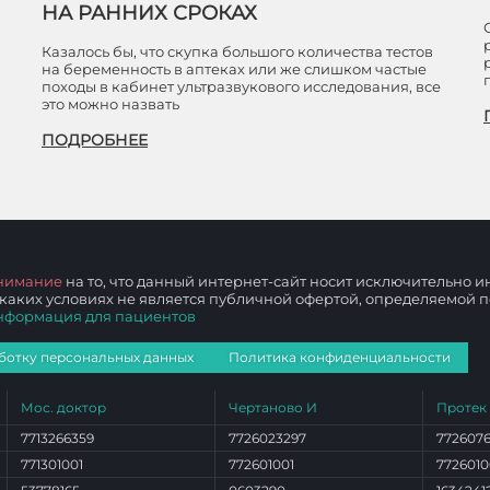
НА РАННИХ СРОКАХ
Казалось бы, что скупка большого количества тестов
на беременность в аптеках или же слишком частые
походы в кабинет ультразвукового исследования, все
это можно назвать
ПОДРОБНЕЕ
нимание
на то, что данный интернет-сайт носит исключительно
 каких условиях не является публичной офертой, определяемой
нформация для пациентов
ботку персональных данных
Политика конфиденциальности
Мос. доктор
Чертаново И
Протек
7713266359
7726023297
772607
771301001
772601001
7726010