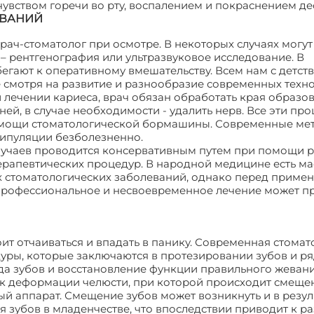
вством горечи во рту, воспалением и покраснением де
ЕВАНИЙ
рач-стоматолог при осмотре. В некоторых случаях могут
 рентгенография или ультразвуковое исследование. В
егают к оперативному вмешательству. Всем нам с детст
смотря на развитие и разнообразие современных техно
и лечении кариеса, врач обязан обработать края образ
ей, в случае необходимости - удалить нерв. Все эти пр
помощи стоматологической бормашины. Современные ме
ипуляции безболезненно.
лучаев проводится консервативным путем при помощи 
ерапевтических процедур. В народной медицине есть ма
х стоматологических заболеваний, однако перед приме
епрофессиональное и несвоевременное лечение может пр
стоит отчаиваться и впадать в панику. Современная стома
уры, которые заключаются в протезировании зубов и р
да зубов и восстановление функции правильного жевани
 к деформации челюсти, при которой происходит смещен
й аппарат. Смещение зубов может возникнуть и в резул
зубов в младенчестве, что впоследствии приводит к р