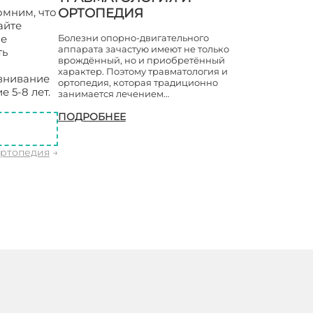
омним, что
ОРТОПЕДИЯ
айте
ые
Болезни опорно-двигательного
аппарата зачастую имеют не только
ть
врождённый, но и приобретённый
характер. Поэтому травматология и
авнивание
ортопедия, которая традиционно
 5-8 лет.
занимается лечением…
ПОДРОБНЕЕ
ортопедия
→