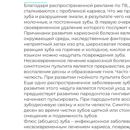
Благодаря распространенной рекламе по ТВ, 
сталкиваются с проблемой кариеса. Что же п
зуба и разрушение эмали, в результате чего 
молочные, и постоянные зубы. В первую очер
своевременное удаление которого послужит 
Причинами развития кариозной болезни явля
окружающей среды, наследственные факторы,
неприятный запах изо рта, шероховатая повер
реакция зуба на горячее и холодное, кислое 
языком можно нащупать повреждения зуба.
Несвоевременное лечение кариозной болезни
симптомом пульпита является прерывистая, р
воспаление десны и образование гноя. Часто
челюсть. При развитии гнойного пульпита боль
Еще одно распространенное заболевание зуб
развития этого недуга является плохой уход 
предшествует развитию пародонтоза гингивит
начинают пульсировать. При пародонтите вос
зубодесневую связку и кости челюсти. Симпт
десен во время чистки зубов щеткой или сто
смещение и подвижность зубов.
Флюс (абсцесс) зуба – инфекционное заболев
несвоевременным лечением кариеса, поврежд