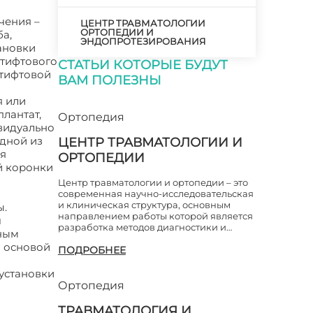
чения –
ЦЕНТР ТРАВМАТОЛОГИИ
ОРТОПЕДИИ И
ба,
ЭНДОПРОТЕЗИРОВАНИЯ
тановки
штифтового
СТАТЬИ КОТОРЫЕ БУДУТ
штифтовой
ВАМ ПОЛЕЗНЫ
я или
плантат,
Ортопедия
видуально
Одной из
ЦЕНТР ТРАВМАТОЛОГИИ И
ая
ОРТОПЕДИИ
й коронки
Центр травматологии и ортопедии – это
современная научно-исследовательская
и клиническая структура, основным
ы.
направлением работы которой является
ч
разработка методов диагностики и…
мным
о основой
ПОДРОБНЕЕ
о
 установки
Ортопедия
ТРАВМАТОЛОГИЯ И