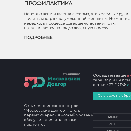
ПРОФИЛАКТИКА
Наверно всем известна аксиома, что красивые руки
-визитная карточка ухоженной женщины. Но многие
нередко, в процессе совершенствования рук,
наталкиваются на такую досадную помеху
ПОДРОБНЕЕ
Обращаем ваше
в
характер и ни при
статьи 437 ГК РФ
и
Согласие на обра
Сеть медицинских центров
"Московский доктор" – это, в
первую очередь, высокий уровень
ИНН:
обслуживания и здоровье
пациентов
КПП: