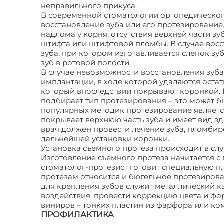
неправильного прикуса.
В современной стоматологии ортопедического
восстановление зуба или его протезирование.
надлома у корня, отсутствия верхней части зу
штифта или штифтовой пломбы. В случае восс
зуба, при котором изготавливается слепок зу
зуб в ротовой полости.
В случае невозможности восстановления зуб
имплантации, в ходе которой удаляются остатк
который впоследствии покрывают коронкой.
подбирает тип протезирования – это может б
популярных методик протезирование является
покрывает верхнюю часть зуба и имеет вид з
врач должен провести лечение зуба, пломбир
дальнейшей установки коронки.
Установка съемного протеза происходит в слу
Изготовление съемного протеза начитается с 
стоматолог-протезист готовит специальную пл
протезам относится и бюгельное протезирован
для крепления зубов служит металлический ка
воздействия, провести коррекцию цвета и фо
виниров – тонких пластин из фарфора или ком
ПРОФИЛАКТИКА