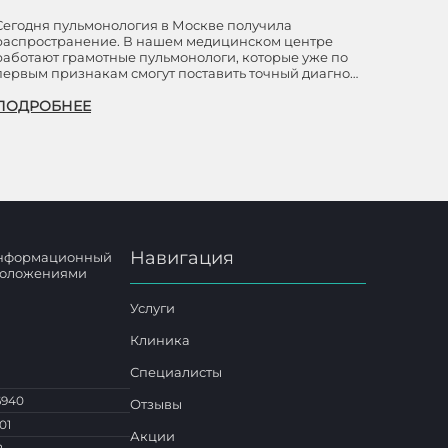
Сегодня пульмонология в Москве получила
распространение. В нашем медицинском центре
работают грамотные пульмонологи, которые уже по
первым признакам смогут поставить точный диагно…
ПОДРОБНЕЕ
Навигация
 информационный
 положениями
Услуги
Клиника
Специалисты
6940
Отзывы
01
Акции