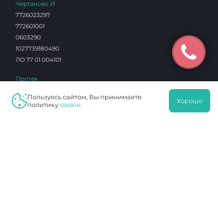
Чертаново И
7726023297
772601001
0603290
1027739180490
ЛО 77 01 004101
Протек
7726076940
Пользуясь сайтом, Вы принимаете
Хорошо
772601001
политику
cookie
16342412
1027739749036
ЛО 77 01 014453
Навигация
Услуги
Клиника
Специалисты