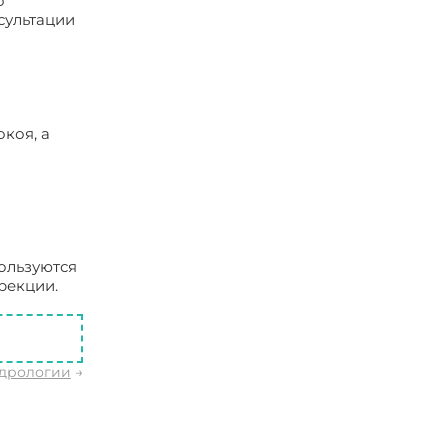
о
сультации
коя, а
ользуются
рекции.
ндрологии
→