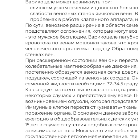
Варикоцеле может возникнуть при:
слишком узком сечении и довольно большо
слабости венозных стенок яичковой вены. В
проблемах в работе клапанного аппарата, 
По сути, венозное расширение в области семе
представляют осложнения, которые могут воз
- это мужское бесплодие. Варикоцеле пагубн
кровотока по венам мошонки такова, что кров
человеческого организма - сердцу. Обратном
стенках вен.
При расширенном состоянии вен они переста
колебательные маятникообразные движения, 
постепенно образуется венозная сетка довол
подушке», состоящей из венозных сосудов. Он
семенной жидкости необходимо 32-34,5 граду
Как следует из всего выше сказанного, варико
некоторых случаях и препятствуя ему вовсе.
возникновением опухоли, которая представля
Иммунные клетки перестают «узнавать» ткань
поражение органа. В основном данное забо
ежегодно в общеобразовательных детских учр
15 лет в случае отсутствия подобных осмотро
зависимости от того Москва это или небольш
государственное детское медучреждение, где