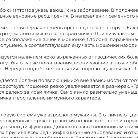
 либо симптомов указывающих на заболевание. В положени
льные венозные расширения. В направлении семенного к
.
амеченная первая степень превращается во вторую. Как 
гроздья они спускаются за край яичка. При визуальном
е расположение яичек в мошонке. Сторона, поражённа
о опущено, а соответствующая ему часть мошонки находи
ризуется наличием ярко выраженных эпизодических бол
гут быть тупые покалывания, возникающие в паху и об
ке. Нередко подобные состояния сопровождаются жалоб
ождается болями появляющимися вне зависимости от тог
одрствует. Мошонка резко увеличивается в размерах. «Гр
я далеко за край яичка. Само яичко разительно уменьш
ичка и воспаление иммунного характера.
ловую систему уже взрослого мужчины. В отличие от де
у врождённых пороков развития половых органов и горм
ксуальной дисфункции. Довольно часто виновником сниж
аях причина всех бед - инфекционные заболевания и отк