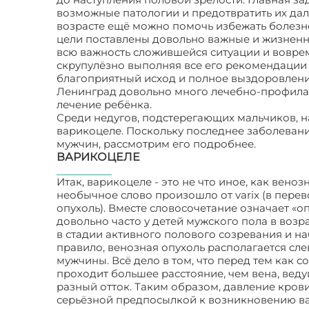
возможные патологии и предотвратить их да
возрасте ещё можно помочь избежать болезне
цели поставлены довольно важные и жизнен
всю важность сложившейся ситуации и воврем
скрупулёзно выполняя все его рекомендации 
благоприятный исход и полное выздоровление
Ленинград довольно много лечебно-профилак
лечение ребёнка.
Среди недугов, подстерегающих мальчиков, н
варикоцеле. Поскольку последнее заболеван
мужчин, рассмотрим его подробнее.
ВАРИКОЦЕЛЕ
Итак, варикоцеле - это не что иное, как вено
необычное слово произошло от varix (в перево
опухоль). Вместе словосочетание означает «о
довольно часто у детей мужского пола в возра
в стадии активного полового созревания и н
правило, венозная опухоль располагается сл
мужчины. Всё дело в том, что перед тем как с
проходит большее расстояние, чем вена, веду
разный отток. Таким образом, давление крови
серьёзной предпосылкой к возникновению в