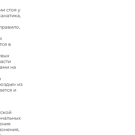
и стоя у
анатика,
правило,
я
тся в
евых
ласти
ами на
о
оздья» из
ается и
тской
ональных
ения
лонения,