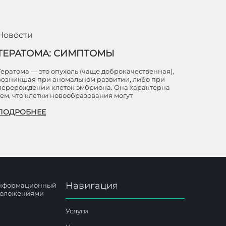
Новости
ТЕРАТОМА: СИМПТОМЫ
Тератома — это опухоль (чаще доброкачественная),
возникшая при аномальном развитии, либо при
перерождении клеток эмбриона. Она характерна
тем, что клетки новообразования могут
ПОДРОБНЕЕ
Навигация
 информационный
 положениями
Услуги