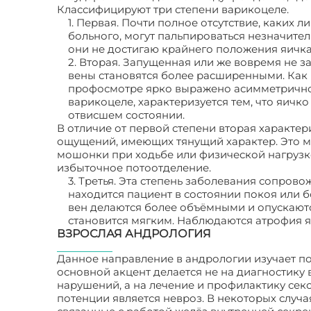
Классифицируют три степени варикоцеле.
1. Первая. Почти полное отсутствие, каких
больного, могут пальпироваться незначите
они не достигаю крайнего положения яичка
2. Вторая. Запущенная или же вовремя не з
вены становятся более расширенными. Как 
профосмотре ярко выражено асимметрично
варикоцеле, характеризуется тем, что яичк
отвисшем состоянии.
В отличие от первой степени вторая характе
ощущений, имеющих тянущий характер. Это мо
мошонки при ходьбе или физической нагруз
избыточное потоотделение.
3. Третья. Эта степень заболевания сопров
находится пациент в состоянии покоя или б
вен делаются более объёмными и опускаютс
становится мягким. Наблюдаются атрофия я
ВЗРОСЛАЯ АНДРОЛОГИЯ
Данное направление в андрологии изучает по
основной акцент делается не на диагностик
нарушений, а на лечение и профилактику се
потенции является невроз. В некоторых случ