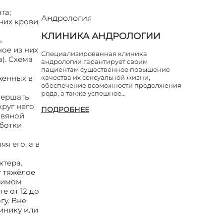
та;
Андрология
них крови;
КЛИНИКА АНДРОЛОГИИ
ь
ое из них
Специализированная клиника
). Схема
андрологии гарантирует своим
пациентам существенное повышение
женных в
качества их сексуальной жизни,
обеспечение возможности продолжения
рода, а также успешное…
вершать
руг него
ПОДРОБНЕЕ
овяной
аботки
я его, а в
ктера.
т тяжёлое
димом
е от 12 до
гу. Вне
инику или