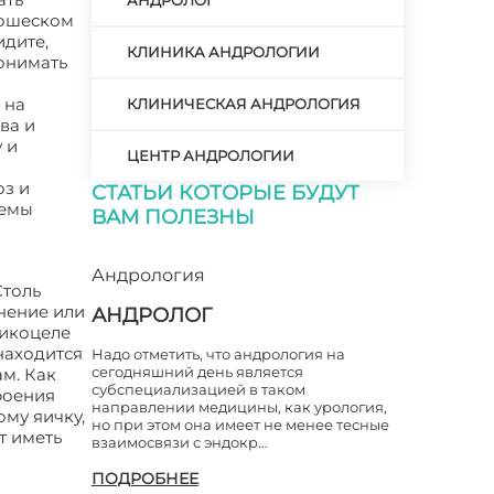
АНДРОЛОГ
ношеском
идите,
КЛИНИКА АНДРОЛОГИИ
онимать
 на
КЛИНИЧЕСКАЯ АНДРОЛОГИЯ
ва и
 и
ЦЕНТР АНДРОЛОГИИ
оз и
СТАТЬИ КОТОРЫЕ БУДУТ
темы
ВАМ ПОЛЕЗНЫ
Андрология
Столь
тнение или
АНДРОЛОГ
рикоцеле
 находится
Надо отметить, что андрология на
сегодняшний день является
м. Как
субспециализацией в таком
роения
направлении медицины, как урология,
ому яичку,
но при этом она имеет не менее тесные
т иметь
взаимосвязи с эндокр…
ПОДРОБНЕЕ