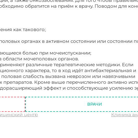
ции, а также онкозаболевания. Для того чтобы правильн
еобходимо обратится на приём к врачу. Поводом для кон
ения как такового;
оловых органах в активном состоянии или состоянии по
ающиеся болью при мочеиспускании;
в области мочеполовых органов.
рименяют различные терапевтические методики. Если
ионного характера, то в ход идёт антибактериальная и
да половая слабость вызвана неврозом или навязчивыми
 препаратов. Кроме выше перечисленного активно исп
удорасширяющий эффект и способствующие усилению э
ВРАЧИ
ицинский центр
Клиника а