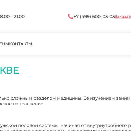
8:00 - 21:00
+7 (499) 600-03-03
Заказат
ЕНЫ
КОНТАКТЫ
КВЕ
льно сложным разделом медицины. Её изучением заним
рослое направление.
ужской половой системы, начиная от внутриутробного р
дача, стоящая перед врачом - это вовремя диагностиров