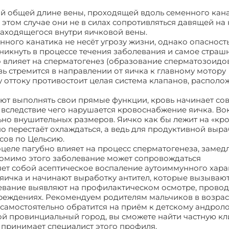
й общей длине вены, проходящей вдоль семенного кана
 этом случае они не в силах сопротивляться давящей на 
находящегося внутри яичковой вены.
нного канатика не несёт угрозу жизни, однако опасност
никнуть в процессе течения заболевания и самое страшн
о влияет на сперматогенез (образование сперматозоидов
ь стремится в направлении от яичка к главному мотору
у оттоку противостоит целая система клапанов, располо
ют выполнять свои прямые функции, кровь начинает со
вследствие чего нарушается кровоснабжение яичка. Вок
ьно внушительных размеров. Яичко как бы лежит на «кр
о перестаёт охлаждаться, а ведь для продуктивной выр
сов по Цельсию.
целе пагубно влияет на процесс сперматогенеза, замедля
 Помимо этого заболевание может сопровождаться
ет собой асептическое воспаление аутоиммунного хара
 яичка и начинают выработку антител, которые вызываю
левание выявляют на профилактическом осмотре, прово
еждениях. Рекомендуем родителям мальчиков в возраст
в самостоятельно обратится на приём к детскому андроло
ой провинциальный город, вы сможете найти частную кл
 принимает специалист этого профиля.