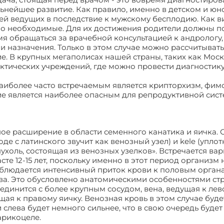
льнейшее развитие. Как правило, именно в детском и ю
й ведущих в последствие к мужскому бесплодию. Как в
но необходимые. Для их достижения родители должны п
я обращаться за врачебной консультацией к андрологу,
и назначения. Только в этом случае можно рассчитывать
. В крупных мегаполисах нашей страны, таких как Моск
тических учреждений, где можно провести диагностику
аиболее часто встречаемым является крипторхизм, фим
ие является наиболее опасным для репродуктивной сис
зное расширение в области семенного канатика и яичка. 
де с латинского звучит как венозный узел) и kele (упло
пухоль, состоящая из венозных узелков». Встречается ва
сте 12-15 лет, поскольку именно в этот период организм
аблюдается интенсивный приток крови к половым органа
ева. Это обусловлено анатомическими особенностями ст
оединится с более крупным сосудом, вена, ведущая к лев
щая к правому яичку. Венозная кровь в этом случае буде
 слева будет немного сильнее, что в свою очередь будет
арикоцеле.