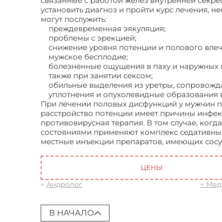
связанные с работой желёз внутренней секре
установить диагноз и пройти курс лечения, н
могут послужить:
преждевременная эякуляция;
проблемы с эрекцией;
снижение уровня потенции и полового влеч
мужское бесплодие;
болезненные ощущения в паху и наружных п
также при занятии сексом;
обильные выделения из уретры, сопровожд
уплотнения и опухолевидные образования 
При лечении половых дисфункций у мужчин п
расстройство потенции имеет причины инфекц
противовирусная терапия. В том случае, ког
состояниями применяют комплекс седативных
местные инъекции препаратов, имеющих сос
Андрология в Москве
ЦЕНЫ
←
Андролог
↑ Мед
В НАЧАЛО