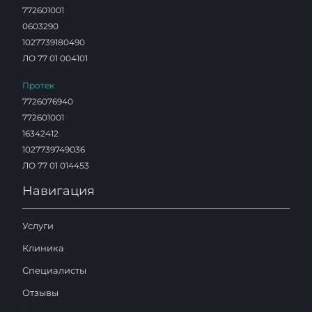
772601001
0603290
1027739180490
ЛО 77 01 004101
Протек
7726076940
772601001
16342412
1027739749036
ЛО 77 01 014453
Навигация
Услуги
Клиника
Специалисты
Отзывы