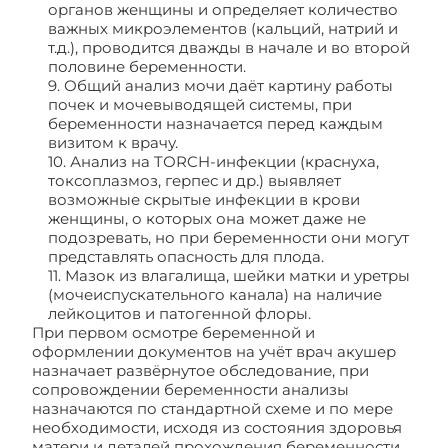
органов женщины и определяет количество
важных микроэлементов (кальций, натрий и
т.д.), проводится дважды в начале и во второй
половине беременности.
9. Общий анализ мочи даёт картину работы
почек и мочевыводящей системы, при
беременности назначается перед каждым
визитом к врачу.
10. Анализ на TОRCH-инфекции (краснуха,
токсоплазмоз, герпес и др.) выявляет
возможные скрытые инфекции в крови
женщины, о которых она может даже не
подозревать, но при беременности они могут
представлять опасность для плода.
11. Мазок из влагалища, шейки матки и уретры
(мочеиспускательного канала) на наличие
лейкоцитов и патогенной флоры.
При первом осмотре беременной и
оформлении документов на учёт врач акушер
назначает развёрнутое обследование, при
сопровождении беременности анализы
назначаются по стандартной схеме и по мере
необходимости, исходя из состояния здоровья
матери и деталей прохождения беременности.