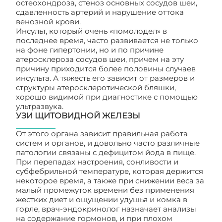
остеохондроза, стеноз основных сосудов шеи,
сдавленность артерий и нарушение оттока
венозной крови.
Инсульт, который очень «помолодел» в
последнее время, часто развивается не только
на фоне гипертонии, но и по причине
атеросклероза сосудов шеи, причем на эту
причину приходится более половины случаев
инсульта. А тяжесть его зависит от размеров и
структуры атеросклеротической бляшки,
хорошо видимой при диагностике с помощью
ультразвука.
УЗИ ЩИТОВИДНОЙ ЖЕЛЕЗЫ
От этого органа зависит правильная работа
систем и органов, и довольно часто различные
патологии связаны с дефицитом йода в пище.
При перепадах настроения, сонливости и
субфебрильной температуре, которая держится
некоторое время, а также при снижении веса за
малый промежуток времени без применения
жестких диет и ощущении удушья и комка в
горле, врач-эндокринолог назначает анализы
на содержание гормонов, и при плохом