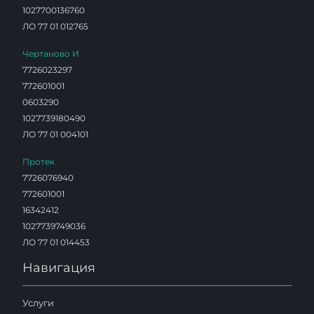
1027700136760
ЛО 77 01 012765
Чертаново И
7726023297
772601001
0603290
1027739180490
ЛО 77 01 004101
Протек
7726076940
772601001
16342412
1027739749036
ЛО 77 01 014453
Навигация
Услуги