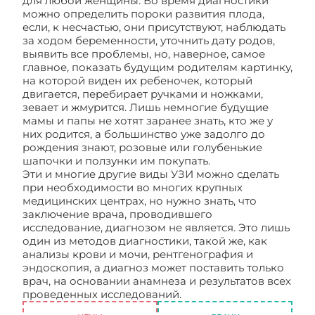
для любой женщины. Во время диагностики
можно определить пороки развития плода,
если, к несчастью, они присутствуют, наблюдать
за ходом беременности, уточнить дату родов,
выявить все проблемы, но, наверное, самое
главное, показать будущим родителям картинку,
на которой виден их ребеночек, который
двигается, перебирает ручками и ножками,
зевает и жмурится. Лишь немногие будущие
мамы и папы не хотят заранее знать, кто же у
них родится, а большинство уже задолго до
рождения знают, розовые или голубенькие
шапочки и ползунки им покупать.
Эти и многие другие виды УЗИ можно сделать
при необходимости во многих крупных
медицинских центрах, но нужно знать, что
заключение врача, проводившего
исследование, диагнозом не является. Это лишь
один из методов диагностики, такой же, как
анализы крови и мочи, рентгенография и
эндоскопия, а диагноз может поставить только
врач, на основании анамнеза и результатов всех
проведенных исследований.
УЗИ-диагностика