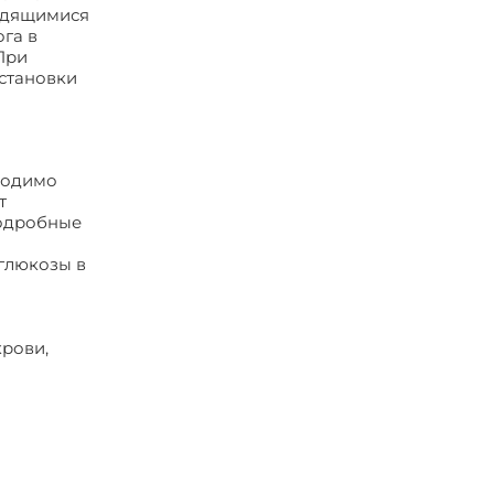
ходящимися
га в
При
становки
бходимо
т
подробные
 глюкозы в
рови,