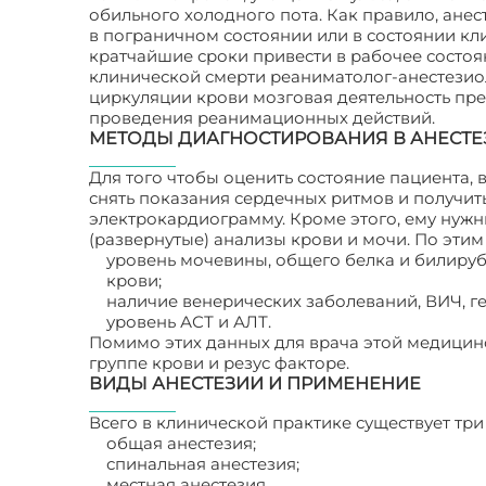
обильного холодного пота. Как правило, ан
в пограничном состоянии или в состоянии кл
кратчайшие сроки привести в рабочее состоя
клинической смерти реаниматолог-анестезио
циркуляции крови мозговая деятельность прекр
проведения реанимационных действий.
МЕТОДЫ ДИАГНОСТИРОВАНИЯ В АНЕСТ
Для того чтобы оценить состояние пациента, 
снять показания сердечных ритмов и получи
электрокардиограмму. Кроме этого, ему нуж
(развернутые) анализы крови и мочи. По эти
уровень мочевины, общего белка и билируби
крови;
наличие венерических заболеваний, ВИЧ, ге
уровень АСТ и АЛТ.
Помимо этих данных для врача этой медицин
группе крови и резус факторе.
ВИДЫ АНЕСТЕЗИИ И ПРИМЕНЕНИЕ
Всего в клинической практике существует три
общая анестезия;
спинальная анестезия;
местная анестезия.