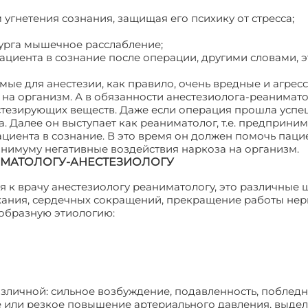
 угнетения сознания, защищая его психику от стресса;
урга мышечное расслабление;
циента в сознание после операции, другими словами, э
емые для анестезии, как правило, очень вредные и агрес
на организм. А в обязанности анестезиолога-реанимат
стезирующих веществ. Даже если операция прошла успеш
а. Далее он выступает как реаниматолог, т.е. предприни
циента в сознание. В это время он должен помочь паци
минимуму негативные воздействия наркоза на организм.
ИМАТОЛОГУ-АНЕСТЕЗИОЛОГУ
ся к врачу анестезиологу реаниматологу, это различные
ыхания, сердечных сокращений, прекращение работы нер
образную этиологию:
зличной: сильное возбуждение, подавленность, поблед
е или резкое повышение артериального давления, выде