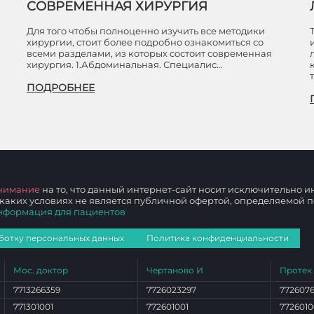
СОВРЕМЕННАЯ ХИРУРГИЯ
Для того чтобы полноценно изучить все методики
хирургии, стоит более подробно ознакомиться со
всеми разделами, из которых состоит современная
хирургия. 1.Абдоминальная. Специалис…
ПОДРОБНЕЕ
нимание
на то, что данный интернет-сайт носит исключительно
 каких условиях не является публичной офертой, определяемой
нформация для пациентов
ботку персональных данных
Политика конфиденциальности
Мос. доктор
Чертаново И
Протек
7713266359
7726023297
772607
771301001
772601001
7726010