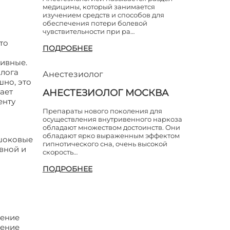
медицины, который занимается
изучением средств и способов для
обеспечения потери болевой
чувствительности при ра…
то
ПОДРОБНЕЕ
сивные.
олога
Анестезиолог
но, это
мает
АНЕСТЕЗИОЛОГ МОСКВА
енту
Препараты нового поколения для
осуществления внутривенного наркоза
обладают множеством достоинств. Они
обладают ярко выраженным эффектом
 шоковые
гипнотического сна, очень высокой
вной и
скорость…
ПОДРОБНЕЕ
нение
ление