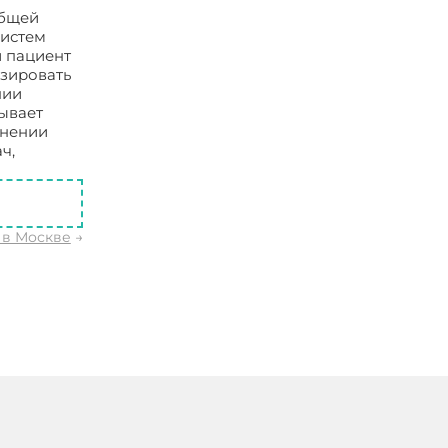
общей
систем
и пациент
озировать
нии
зывает
енении
ч,
 в Москве
→