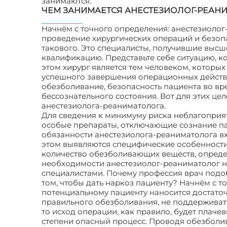
занимаются.
ЧЕМ ЗАНИМАЕТСЯ АНЕСТЕЗИОЛОГ-РЕАН
Начнём с точного определения: анестезиолог
проведение хирургических операций и безопа
такового. Это специалисты, получившие выс
квалификацию. Представьте себе ситуацию, к
этом хирург является тем человеком, которы
успешного завершения операционных действ
обезболивание, безопасность пациента во в
бессознательного состояния. Вот для этих ц
анестезиолога-реаниматолога.
Для сведения к минимуму риска неблагоприят
особые препараты, отключающие сознание па
обязанности анестезиолога-реаниматолога в
этом выявляются специфические особенности 
количество обезболивающих веществ, опреде
необходимости анестезиолог-реаниматолог н
специалистами. Почему профессия врач подо
том, чтобы дать наркоз пациенту? Начнём с то
потенциальному пациенту наносится достаточ
правильного обезболивания, не поддерживат
то исход операции, как правило, будет плаче
степени опасный процесс. Проводя обезболи