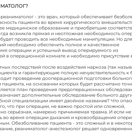
ИМАТОЛОГ?
-реаниматолог - это врач, который обеспечивает безбо
сность пациента во время хирургического вмешательст
шее медицинское образование и приобретшие соответс
огда возникла прямая и неотложная необходимость опе
х будет проводить все необходимые манипуляции. Но дл
ий необходимо обеспечить полное и качественное
ремя операции и успешный вывод оперируемого из
елей в операционной комнате и необходимо присутствие 
ных последствий после воздействия наркоза (так назы
циента и гарантирующие полную нечувствительность к б
ходит проведение дооперационной подготовки больног
пациента, на основании которых будет рассчитано точ
ляется план проведения предоперационных обследован
азначает дополнительные обследование больного друг
бной специализации имеет двойное название? Что опас
го, что при операции, не важно простой или сложной,
но серьёзная, намерено причиняемая травма. И если не
ь во время операции дыхания и кровообращения опери
вным. Обезболивание пациента - это сложный и в некот
вание, реаниматолог-анестезиолог решает одновремен