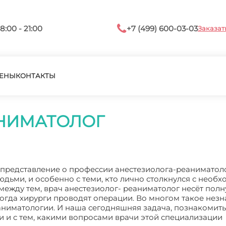
8:00 - 21:00
+7 (499) 600-03-03
Заказат
ЕНЫ
КОНТАКТЫ
АНИМАТОЛОГ
представление о профессии анестезиолога-реаниматоло
юдьми, и особенно с теми, кто лично столкнулся с необ
между тем, врач анестезиолог- реаниматолог несёт пол
 когда хирурги проводят операции. Во многом такое нез
ниматологии. И наша сегодняшняя задача, познакомить
и и с тем, какими вопросами врачи этой специализации