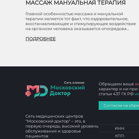
МАССАЖ МАНУАЛЬНАЯ ТЕРАПИЯ
Главной особенностью массажа и мануальной
терапии является тот факт, что оздоровительное,
восстанавливающее и стимулирующее воздействие
на организм человека оказывается опосредова…
ПОДРОБНЕЕ
Обращаем ваше
в
характер и ни при
статьи 437 ГК РФ
и
Согласие на обра
Сеть медицинских центров
"Московский доктор" – это, в
первую очередь, высокий уровень
ИНН:
обслуживания и здоровье
пациентов
КПП: