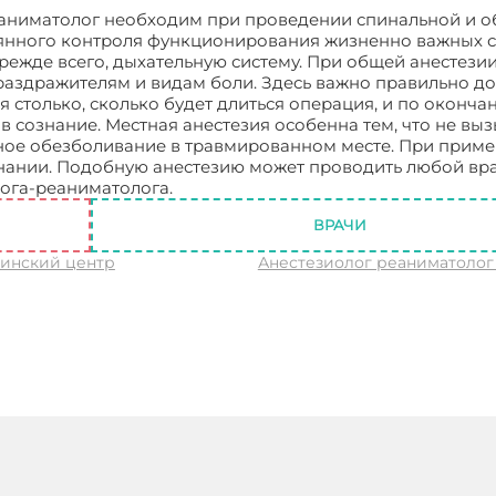
реаниматолог необходим при проведении спинальной и 
тоянного контроля функционирования жизненно важных 
 прежде всего, дыхательную систему. При общей анестези
 раздражителям и видам боли. Здесь важно правильно д
 столько, сколько будет длиться операция, и по оконча
в сознание. Местная анестезия особенна тем, что не вы
ьное обезболивание в травмированном месте. При прим
знании. Подобную анестезию может проводить любой вра
лога-реаниматолога.
Анестезиолог реаниматолог
ВРАЧИ
инский центр
Анестезиолог реаниматолог