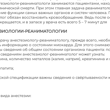
естезиологи-реаниматологи занимаются пациентами, на
инической смерти. При этом главная задача реаниматоло
ние функции самых важных органов и систем человека. 
лог обязан восстановить кровообращение. Ведь после о
ащается, и в запасе у врача есть всего 5 – 7 минут для
ЕЗИОЛОГИИ-РЕАНИМАТОЛОГИИ
врачу анестезиологу-реаниматологу, прежде всего, нео
ть информацию о состоянии миокарда. Для этого снимаю
ны сведения об общем состоянии организма пациента: 
м сведениям анестезиолог-реаниматолог может узнать:
на, количество металлов (калия, натрия), креатинина и
патита;
ской спецификации важны сведения о свёртываемости к
 вида анестезии: