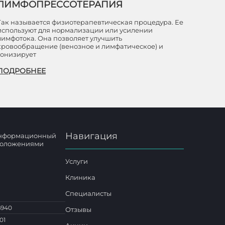
ЛИМФОПРЕССОТЕРАПИЯ
Так называется физиотерапевтическая процедура. Ее
используют для нормализации или усилении
лимфотока. Она позволяет улучшить
кровообращение (венозное и лимфатическое) и
тонизирует
ПОДРОБНЕЕ
Навигация
 информационный
 положениями
Услуги
Клиника
Специалисты
6940
Отзывы
01