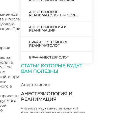
АНЕСТЕЗИОЛОГ МОСКВА
АНЕСТЕЗИОЛОГ
лезненное
РЕАНИМАТОЛОГ В МОСКВЕ
ва и после
твующую
АНЕСТЕЗИОЛОГИЯ И
рации. При
РЕАНИМАЦИЯ
я
ВРАЧ АНЕСТЕЗИОЛОГ
РЕАНИМАТОЛОГ
врача
ваются
ВРАЧ-АНЕСТЕЗИОЛОГ
оли) в
СТАТЬИ КОТОРЫЕ БУДУТ
о. При
ВАМ ПОЛЕЗНЫ
ное
ий, и при
ими
Анестезиолог
ного в
АНЕСТЕЗИОЛОГИЯ И
 провести
РЕАНИМАЦИЯ
руемого,
орой
Что это за наука анестезиология?
но
Анестезиологией называется раздел