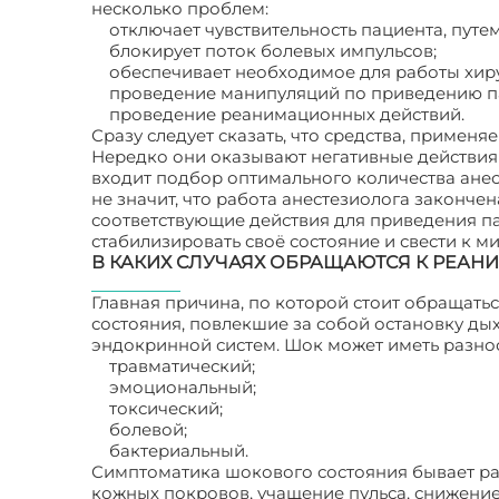
несколько проблем:
отключает чувствительность пациента, путем
блокирует поток болевых импульсов;
обеспечивает необходимое для работы хир
проведение манипуляций по приведению па
проведение реанимационных действий.
Сразу следует сказать, что средства, применя
Нередко они оказывают негативные действия 
входит подбор оптимального количества ане
не значит, что работа анестезиолога закончен
соответствующие действия для приведения па
стабилизировать своё состояние и свести к 
В КАКИХ СЛУЧАЯХ ОБРАЩАЮТСЯ К РЕАН
Главная причина, по которой стоит обращать
состояния, повлекшие за собой остановку д
эндокринной систем. Шок может иметь разно
травматический;
эмоциональный;
токсический;
болевой;
бактериальный.
Симптоматика шокового состояния бывает ра
кожных покровов, учащение пульса, снижени