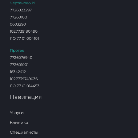
Чертаново И
7726023297
772601001
0603290
1027739180490
ЛО 77 01 004101
Протек
7726076940
772601001
16342412
1027739749036
ЛО 77 01 014453
Навигация
Услуги
Клиника
Специалисты