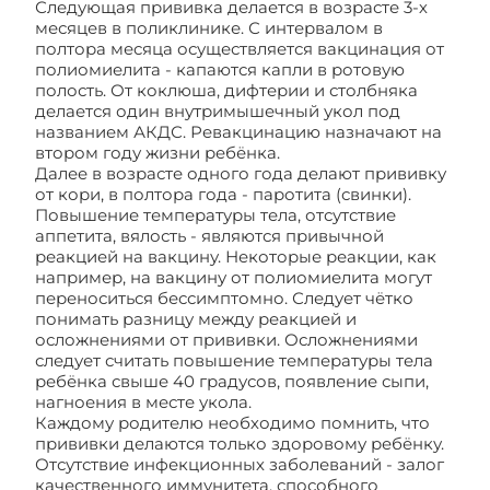
Следующая прививка делается в возрасте 3-х
месяцев в поликлинике. С интервалом в
полтора месяца осуществляется вакцинация от
полиомиелита - капаются капли в ротовую
полость. От коклюша, дифтерии и столбняка
делается один внутримышечный укол под
названием АКДС. Ревакцинацию назначают на
втором году жизни ребёнка.
Далее в возрасте одного года делают прививку
от кори, в полтора года - паротита (свинки).
Повышение температуры тела, отсутствие
аппетита, вялость - являются привычной
реакцией на вакцину. Некоторые реакции, как
например, на вакцину от полиомиелита могут
переноситься бессимптомно. Следует чётко
понимать разницу между реакцией и
осложнениями от прививки. Осложнениями
следует считать повышение температуры тела
ребёнка свыше 40 градусов, появление сыпи,
нагноения в месте укола.
Каждому родителю необходимо помнить, что
прививки делаются только здоровому ребёнку.
Отсутствие инфекционных заболеваний - залог
качественного иммунитета, способного