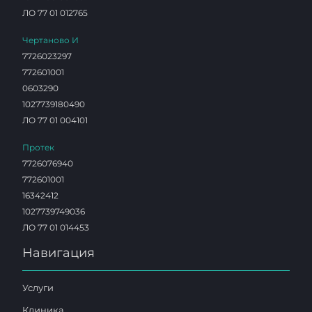
ЛО 77 01 012765
Чертаново И
7726023297
772601001
0603290
1027739180490
ЛО 77 01 004101
Протек
7726076940
772601001
16342412
1027739749036
ЛО 77 01 014453
Навигация
Услуги
Клиника