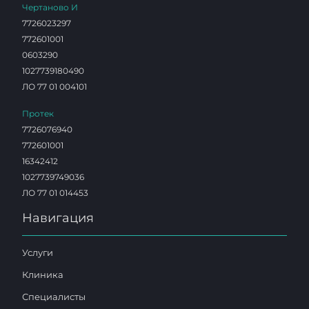
Чертаново И
7726023297
772601001
0603290
1027739180490
ЛО 77 01 004101
Протек
7726076940
772601001
16342412
1027739749036
ЛО 77 01 014453
Навигация
Услуги
Клиника
Специалисты