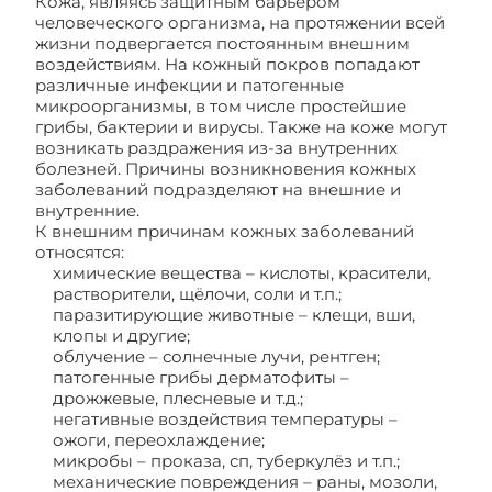
Кожа, являясь защитным барьером
человеческого организма, на протяжении всей
жизни подвергается постоянным внешним
воздействиям. На кожный покров попадают
различные инфекции и патогенные
микроорганизмы, в том числе простейшие
грибы, бактерии и вирусы. Также на коже могут
возникать раздражения из-за внутренних
болезней. Причины возникновения кожных
заболеваний подразделяют на внешние и
внутренние.
К внешним причинам кожных заболеваний
относятся:
химические вещества – кислоты, красители,
растворители, щёлочи, соли и т.п.;
паразитирующие животные – клещи, вши,
клопы и другие;
облучение – солнечные лучи, рентген;
патогенные грибы дерматофиты –
дрожжевые, плесневые и т.д.;
негативные воздействия температуры –
ожоги, переохлаждение;
микробы – проказа, сп, туберкулёз и т.п.;
механические повреждения – раны, мозоли,