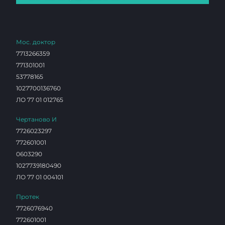
Мос. доктор
7713266359
771301001
53778165
1027700136760
ЛО 77 01 012765
Чертаново И
7726023297
772601001
0603290
1027739180490
ЛО 77 01 004101
Протек
7726076940
772601001