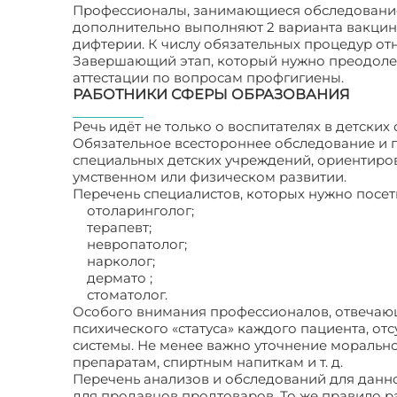
Профессионалы, занимающиеся обследованием
дополнительно выполняют 2 варианта вакцин
дифтерии. К числу обязательных процедур о
Завершающий этап, который нужно преодолет
аттестации по вопросам профгигиены.
РАБОТНИКИ СФЕРЫ ОБРАЗОВАНИЯ
Речь идёт не только о воспитателях в детских 
Обязательное всестороннее обследование и
специальных детских учреждений, ориентиров
умственном или физическом развитии.
Перечень специалистов, которых нужно посет
отоларинголог;
терапевт;
невропатолог;
нарколог;
дермато ;
стоматолог.
Особого внимания профессионалов, отвечающ
психического «статуса» каждого пациента, от
системы. Не менее важно уточнение морально
препаратам, спиртным напиткам и т. д.
Перечень анализов и обследований для данн
для продавцов продтоваров. То же правило р