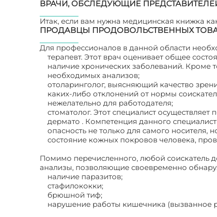
ВРАЧИ, ОБСЛЕДУЮЩИЕ ПРЕДСТАВИТЕЛЕ
Итак, если вам нужна медицинская книжка как
ПРОДАВЦЫ ПРОДОВОЛЬСТВЕННЫХ ТОВ
Для профессионалов в данной области необ
терапевт. Этот врач оценивает общее состо
наличие хронических заболеваний. Кроме т
необходимых анализов;
отоларинголог, выясняющий качество зрени
каких-либо отклонений от нормы соискател
нежелательно для работодателя;
стоматолог. Этот специалист осуществляет
дермато . Компетенция данного специалис
опасность не только для самого носителя, н
состояние кожных покровов человека, пров
Помимо перечисленного, любой соискатель д
анализы, позволяющие своевременно обнаружи
наличие паразитов;
стафилококки;
брюшной тиф;
нарушение работы кишечника (вызванное 