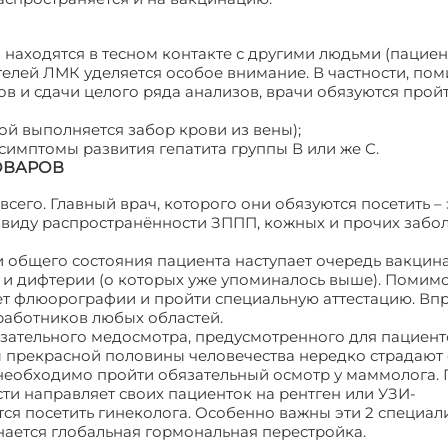
находятся в тесном контакте с другими людьми (пациен
елей ЛМК уделяется особое внимание. В частности, по
 и сдачи целого ряда анализов, врачи обязуются прой
ой выполняется забор крови из вены);
имптомы развития гепатита группы В или же С.
ОВАРОВ
сего. Главный врач, которого они обязуются посетить – 
 (ввиду распространённости ЗППП, кожных и прочих забо
 общего состояния пациента наступает очередь вакцина
 и дифтерии (о которых уже упоминалось выше). Помимо
ет флюорографии и пройти специальную аттестацию. Вп
работников любых областей.
язательного медосмотра, предусмотренного для пациент
ы прекрасной половины человечества нередко страдают 
необходимо пройти обязательный осмотр у маммолога.
и направляет своих пациенток на рентген или УЗИ-
ся посетить гинеколога. Особенно важны эти 2 специал
инается глобальная гормональная перестройка.
Медицин