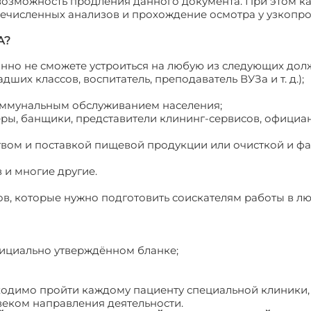
а возможность продления данного документа. При этом 
еречисленных анализов и прохождение осмотра у узкопр
А?
анно не сможете устроиться на любую из следующих дол
ших классов, воспитатель, преподаватель ВУЗа и т. д.);
оммунальным обслуживанием населения;
ры, банщики, представители клининг-сервисов, официан
вом и поставкой пищевой продукции или очисткой и ф
и многие другие.
в, которые нужно подготовить соискателям работы в л
фициально утверждённом бланке;
бходимо пройти каждому пациенту специальной клиники,
веком направления деятельности.