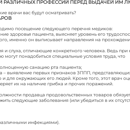
Й РАЗЛИЧНЫХ ПРОФЕССИЙ ПЕРЕД ВЫДАЧЕЙ ИМ Л
ие врачи вас будут осматривать?
АРОВ
ходимо посещение следующего перечня медиков:
яние здоровья пациента, выясняет уровень его трудоспо
ого, именно он выписывает направления на прохождени
я и слуха, отличающие конкретного человека. Ведь при
ю могут понадобиться специальные условия труда, что
 полноценную санацию рта пациента;
та – выявление первых признаков ЗППП, представляющи
о и для окружающих его людей. Кроме того, этот врач о
еряет их на наличие грибка и прочих поражений.
олжности продавца продовольственных товаров обязует
ть следующие заболевания (или убедиться в их отсутст
различными инфекциями).