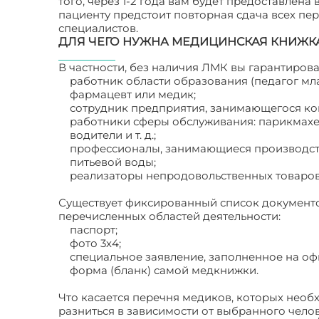
того, через 1-2 года вам будет предоставлен
пациенту предстоит повторная сдача всех п
специалистов.
ДЛЯ ЧЕГО НУЖНА МЕДИЦИНСКАЯ КНИЖК
В частности, без наличия ЛМК вы гарантиров
работник области образования (педагог млад
фармацевт или медик;
сотрудник предприятия, занимающегося к
работники сферы обслуживания: парикмахе
водители и т. д.;
профессионалы, занимающиеся производст
питьевой воды;
реализаторы непродовольственных товаров 
Существует фиксированный список документо
перечисленных областей деятельности:
паспорт;
фото 3х4;
специальное заявление, заполненное на о
форма (бланк) самой медкнижки.
Что касается перечня медиков, которых нео
разниться в зависимости от выбранного чело