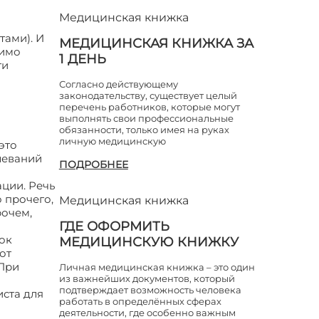
Медицинская книжка
тами). И
МЕДИЦИНСКАЯ КНИЖКА ЗА
мимо
1 ДЕНЬ
ти
Согласно действующему
законодательству, существует целый
перечень работников, которые могут
выполнять свои профессиональные
обязанности, только имея на руках
личную медицинскую
это
леваний
ПОДРОБНЕЕ
ции. Речь
 прочего,
Медицинская книжка
рочем,
ГДЕ ОФОРМИТЬ
ок
МЕДИЦИНСКУЮ КНИЖКУ
от
 При
Личная медицинская книжка – это один
из важнейших документов, который
подтверждает возможность человека
иста для
работать в определённых сферах
ская
деятельности, где особенно важным