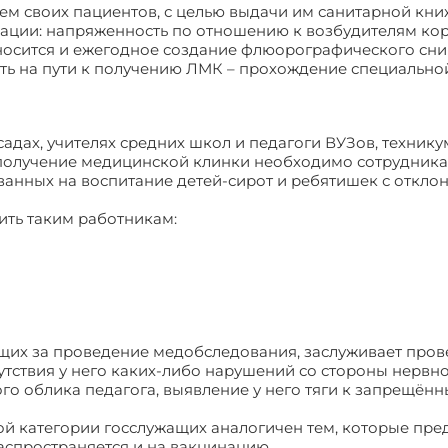
 своих пациентов, с целью выдачи им санитарной кни
ации: напряженность по отношению к возбудителям кор
тносится и ежегодное создание флюорографического сни
ь на пути к получению ЛМК – прохождение специально
садах, учителях средних школ и педагоги ВУЗов, техникумо
 получение медицинской клинки необходимо сотрудник
анных на воспитание детей-сирот и ребятишек с откло
ить таким работникам:
их за проведение медобследования, заслуживает пров
сутствия у него каких-либо нарушений со стороны нервн
го облика педагога, выявление у него тяги к запрещён
ой категории госслужащих аналогичен тем, которые пр
аспространяется и на вакцинацию.