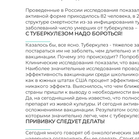
Проведенные в России исследования показали,
активной форме приходилось 82 человека, в 200
структуре смертности из-за инфицирования 
заболеваний число умерших от туберкулеза –
С ТУБЕРКУЛЕЗОМ НАДО БОРОТЬСЯ!
Казалось бы, все ясно. Туберкулез - тяжелое
постараться им не заболеть, чем длительно и т
вакцинации. Почему это происходит? Попроб
Клинические исследования показали, что вак
Наиболее значительные исследования провод
эффективность вакцинации среди школьников в
как в южных штатах США процент эффективнос
никакого эффекта. Выяснилось, что чем ближ
страны пришли к выводу о необходимости вн
Да, на сегодняшний день известно, что полно
препарат из живой культуры. И сегодня акти
осложнениями вакцинации. Результатом осло
которыми значительно легче, чем с туберкуле
ПРИВИВКУ СЛЕДУЕТ ДЕЛАТЬ!
Сегодня много говорят об онкологических заб
наверняка согласились бы ее сделать. Стоит 