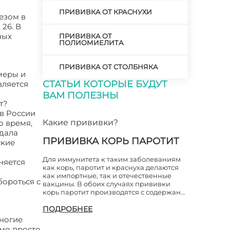
ПРИВИВКА ОТ КРАСНУХИ
езом в
 26. В
ных
ПРИВИВКА ОТ
ПОЛИОМИЕЛИТА
ПРИВИВКА ОТ СТОЛБНЯКА
меры и
СТАТЬИ КОТОРЫЕ БУДУТ
вляется
ВАМ ПОЛЕЗНЫ
т?
в России
Какие прививки?
о время,
 дала
ПРИВИВКА КОРЬ ПАРОТИТ
ские
Для иммунитета к таким заболеваниям
няется
как корь, паротит и краснуха делаются
как импортные, так и отечественные
бороться с
вакцины. В обоих случаях прививки
корь паротит производятся с содержан…
ПОДРОБНЕЕ
многие
имо просто