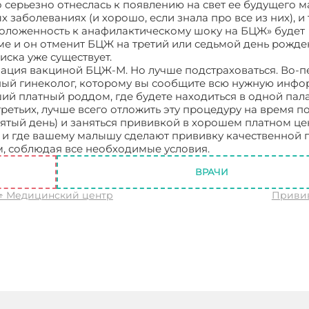
о серьезно отнеслась к появлению на свет ее будущего 
заболеваниях (и хорошо, если знала про все из них), и 
положенность к анафилактическому шоку на БЦЖ» будет
е и он отменит БЦЖ на третий или седьмой день рожде
иска уже существует.
ация вакциной БЦЖ-М. Но лучше подстраховаться. Во-пе
ный гинеколог, которому вы сообщите всю нужную инф
ий платный роддом, где будете находиться в одной пала
ретьих, лучше всего отложить эту процедуру на время п
тый день) и заняться прививкой в хорошем платном цен
, и где вашему малышу сделают прививку качественной 
 соблюдая все необходимые условия.
Прививка БЦЖ
ВРАЧИ
↑ Медицинский центр
Привив