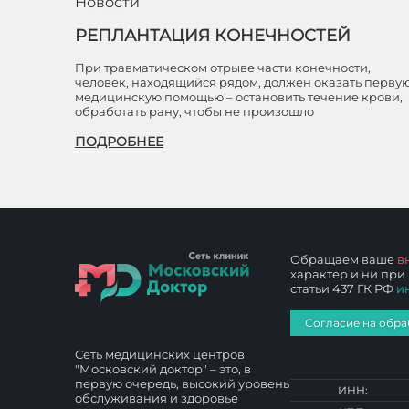
Новости
РЕПЛАНТАЦИЯ КОНЕЧНОСТЕЙ
При травматическом отрыве части конечности,
человек, находящийся рядом, должен оказать перву
медицинскую помощью – остановить течение крови,
обработать рану, чтобы не произошло
ПОДРОБНЕЕ
Обращаем ваше
в
характер и ни при
статьи 437 ГК РФ
и
Согласие на обра
Сеть медицинских центров
"Московский доктор" – это, в
первую очередь, высокий уровень
ИНН:
обслуживания и здоровье