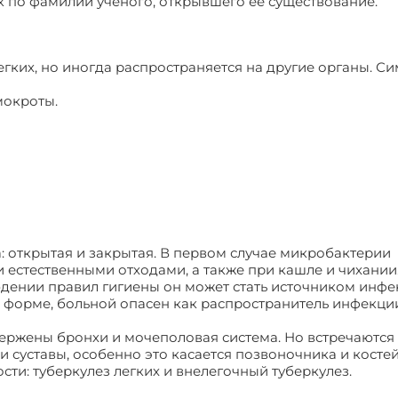
к по фамилии ученого, открывшего ее существование.
егких, но иногда распространяется на другие органы. 
мокроты.
 открытая и закрытая. В первом случае микробактерии
 естественными отходами, а также при кашле и чихании
дении правил гигиены он может стать источником инфе
й форме, больной опасен как распространитель инфекци
ержены бронхи и мочеполовая система. Но встречаются
 суставы, особенно это касается позвоночника и костей
сти: туберкулез легких и внелегочный туберкулез.