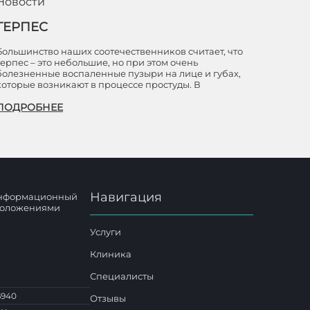
Новости
ГЕРПЕС
Большинство наших соотечественников считает, что
герпес – это небольшие, но при этом очень
болезненные воспаленные пузыри на лице и губах,
которые возникают в процессе простуды. В
ПОДРОБНЕЕ
Навигация
 информационный
 положениями
Услуги
Клиника
Специалисты
6940
Отзывы