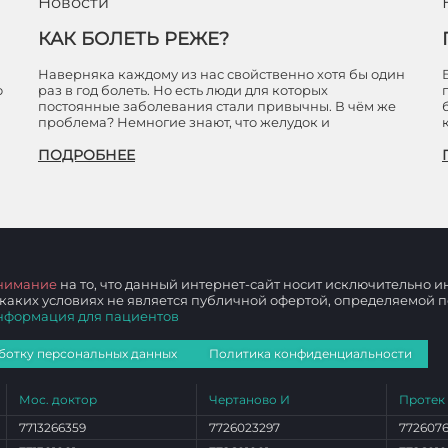
Новости
КАК БОЛЕТЬ РЕЖЕ?
Наверняка каждому из нас свойственно хотя бы один
ю
раз в год болеть. Но есть люди для которых
постоянные заболевания стали привычны. В чём же
проблема? Немногие знают, что желудок и
ПОДРОБНЕЕ
нимание
на то, что данный интернет-сайт носит исключительно
 каких условиях не является публичной офертой, определяемой
нформация для пациентов
ботку персональных данных
Политика конфиденциальности
Мос. доктор
Чертаново И
Протек
7713266359
7726023297
772607