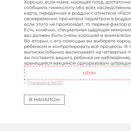
Хорошо, если мама, носящая плод, достаточн
сообщила гинекологу обо всех наследственных 
карта, переданная в роддом с отметкой «Рас
своевременно прочитана педиатром в роддом
если этого не произойдет, то первый фактор р
Есть, конечно, специальная щадящая иммуниз
вас должен быть очень хороший и вниматель
Во-вторых, с его помощью вы выберете хорош
ребенком и контролировать все процессы. В-т
выписки (обычно выписывают на четвертый-пя
вы поставите вашего ребенка на наблюдение
хранящейся вакциной одноразовым шприцом,
ЦЕНЫ
←
Прививка АКДС
В НАЧАЛО