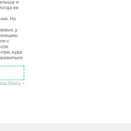
малыша и
тогда ее
ния. Но
рвых, у
ормацию.
те с
осле
тре, куда
правильно
ка Манту
→