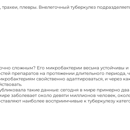
, трахеи, плевры. Внелегочный туберкулез подразделяет
точно сложным? Его микробактерии весьма устойчивы и
тей препаратов на протяжении длительного периода, ч
икробактериям свойственно адаптироваться, и через ка
ствовать.
бликовала такие данные: сегодня в мире примерно два
ире заболевает около девяти миллионов человек, около
ставляют наиболее восприимчивые к туберкулезу катег