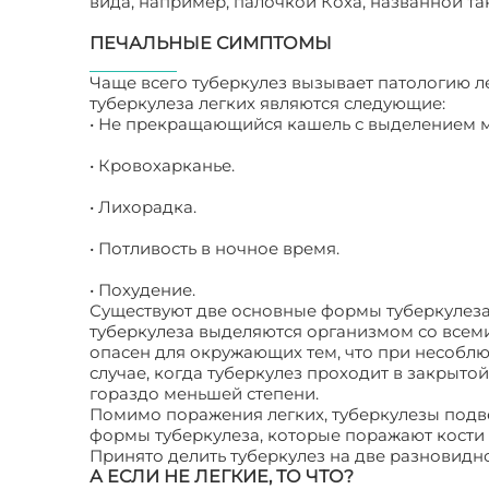
вида, например, палочкой Коха, названной та
ПЕЧАЛЬНЫЕ СИМПТОМЫ
Чаще всего туберкулез вызывает патологию л
туберкулеза легких являются следующие:
• Не прекращающийся кашель с выделением 
• Кровохарканье.
• Лихорадка.
• Потливость в ночное время.
• Похудение.
Существуют две основные формы туберкулеза:
туберкулеза выделяются организмом со всеми
опасен для окружающих тем, что при несоблю
случае, когда туберкулез проходит в закрыто
гораздо меньшей степени.
Помимо поражения легких, туберкулезы подв
формы туберкулеза, которые поражают кости и
Принято делить туберкулез на две разновидно
А ЕСЛИ НЕ ЛЕГКИЕ, ТО ЧТО?