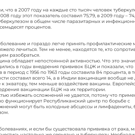
 что в 2007 году на каждые сто тысяч человек туберкул
8 году этот показатель составил 75,79, в 2009 году – 74,
туберкулезом в общем числе паразитарных и инфекцион
 семьдесят процентов.
 заболевание и гораздо легче принять профилактические 
яжело лечиться. Тем не менее, находятся те, кто сопроти
уем разобраться.
цина обладает непостоянной активностью. Что это значи
ились в годы внедрения прививок БЦЖ и показали, что 
 период с 1956 по 1963 годы составила 84 процента, в т
ти составил всего 14, а в Индии вакцинация вообще не
е к экватору, тем меньше воздействие вакцины. Европей
едрения вакцинации БЦЖ на их территории.
стью избежать осложнений не удается, потому что приме
вно функционирует Республиканский центр по борьбе с
жнений могут быть холодные абсцессы и лимфадениты, 
зом.
олеваниях, и если бы существовала прививка от рака, 
отнестись настолько же серьезно и туберкулезу. Необход