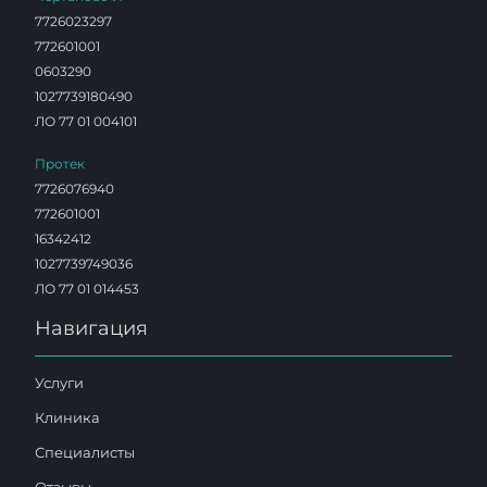
7726023297
772601001
0603290
1027739180490
ЛО 77 01 004101
Протек
7726076940
772601001
16342412
1027739749036
ЛО 77 01 014453
Навигация
Услуги
Клиника
Специалисты