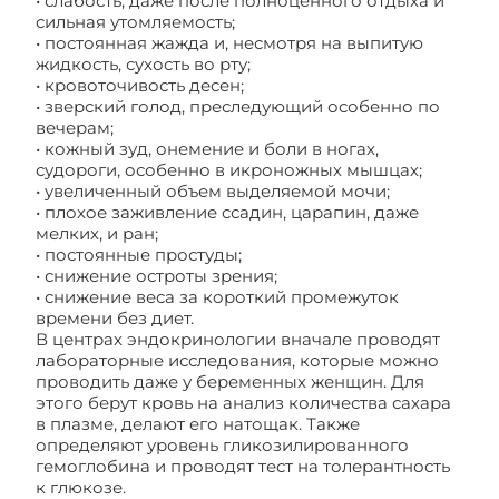
• слабость, даже после полноценного отдыха и
сильная утомляемость;
• постоянная жажда и, несмотря на выпитую
жидкость, сухость во рту;
• кровоточивость десен;
• зверский голод, преследующий особенно по
вечерам;
• кожный зуд, онемение и боли в ногах,
судороги, особенно в икроножных мышцах;
• увеличенный объем выделяемой мочи;
• плохое заживление ссадин, царапин, даже
мелких, и ран;
• постоянные простуды;
• снижение остроты зрения;
• снижение веса за короткий промежуток
времени без диет.
В центрах эндокринологии вначале проводят
лабораторные исследования, которые можно
проводить даже у беременных женщин. Для
этого берут кровь на анализ количества сахара
в плазме, делают его натощак. Также
определяют уровень гликозилированного
гемоглобина и проводят тест на толерантность
к глюкозе.