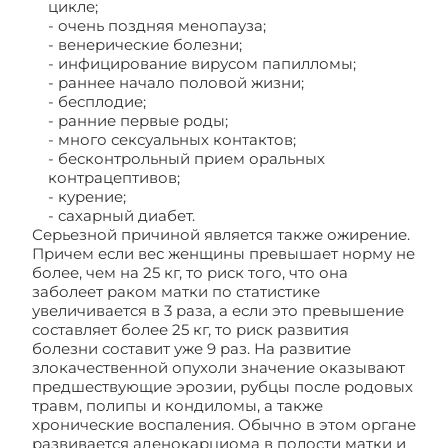
цикле;
- очень поздняя менопауза;
- венерические болезни;
- инфицирование вирусом папилломы;
- раннее начало половой жизни;
- бесплодие;
- ранние первые роды;
- много сексуальных контактов;
- бесконтрольный прием оральных
контрацептивов;
- курение;
- сахарный диабет.
Серьезной причиной является также ожирение.
Причем если вес женщины превышает норму не
более, чем на 25 кг, то риск того, что она
заболеет раком матки по статистике
увеличивается в 3 раза, а если это превышение
составляет более 25 кг, то риск развития
болезни составит уже 9 раз. На развитие
злокачественной опухоли значение оказывают
предшествующие эрозии, рубцы после родовых
травм, полипы и кондиломы, а также
хронические воспаления. Обычно в этом органе
развивается аденокарциома в полости матки и