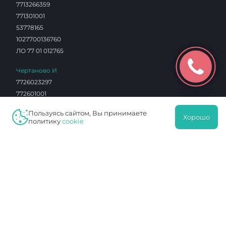
7713266359
771301001
53778165
1027700136760
ЛО 77 01 012765
Чертаново И
7726023297
772601001
0603290
Пользуясь сайтом, Вы принимаете
1027739180490
Хорошо
политику
cookie
ЛО 77 01 004101
Протек
7726076940
772601001
16342412
1027739749036
ЛО 77 01 014453
Навигация