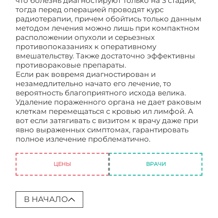
что болезнь диагностируют только на 3 стадии,
тогда перед операцией проводят курс
радиотерапии, причем обойтись только данным
методом лечения можно лишь при компактном
расположении опухоли и серьезных
противопоказаниях к оперативному
вмешательству. Также достаточно эффективны
противораковые препараты.
Если рак вовремя диагностирован и
незамедлительно начато его лечение, то
вероятность благоприятного исхода велика.
Удаление пораженного органа не дает раковым
клеткам перемещаться с кровью ил лимфой. А
вот если затягивать с визитом к врачу даже при
явно выраженных симптомах, гарантировать
полное излечение проблематично.
Онкология
матки
ЦЕНЫ
ВРАЧИ
В НАЧАЛО