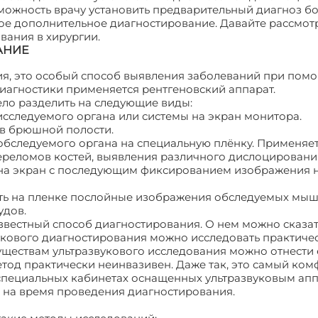
можность врачу установить предварительный диагноз бо
ное дополнительное диагностирование. Давайте рассмо
ания в хирургии.
АНИЕ
я, это особый способ выявления заболеваний при пом
диагностики применяется рентгеновский аппарат.
ло разделить на следующие виды:
сследуемого органа или системы на экран монитора.
в брюшной полости.
обследуемого органа на специальную плёнку. Применяет
ереломов костей, выявления различного дислоцировани
 на экран с последующим фиксированием изображения 
ть на пленке послойные изображения обследуемых мы
удов.
звестный способ диагностирования. О нем можно сказать
укового диагностирования можно исследовать практиче
уществам ультразвукового исследования можно отнести 
етод практически неинвазивен. Даже так, это самый ко
 специальных кабинетах оснащенных ультразвуковым ап
 на время проведения диагностирования.