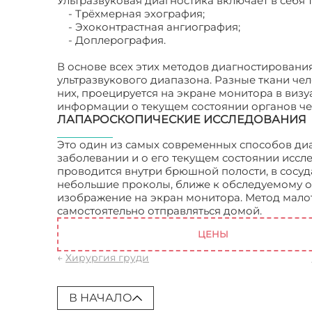
Ультразвуковая диагностика включает в себя 
- Трёхмерная эхография;
- Эхоконтрастная ангиография;
- Доплерография.
В основе всех этих методов диагностирован
ультразвукового диапазона. Разные ткани чел
них, проецируется на экране монитора в виз
информации о текущем состоянии органов че
ЛАПАРОСКОПИЧЕСКИЕ ИССЛЕДОВАНИЯ
Это один из самых современных способов ди
заболевании и о его текущем состоянии иссл
проводится внутри брюшной полости, в сосудах
небольшие проколы, ближе к обследуемому о
изображение на экран монитора. Метод мало
самостоятельно отправляться домой.
Хирурги
ЦЕНЫ
←
Хирургия груди
В НАЧАЛО