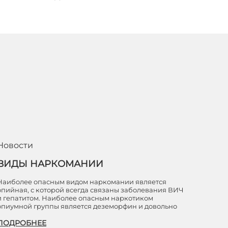
Новости
ВИДЫ НАРКОМАНИИ
Наиболее опасным видом наркомании является
опийная, с которой всегда связаны заболевания ВИЧ
и гепатитом. Наиболее опасным наркотиком
опиумной группы является деземорфин и довольно
ПОДРОБНЕЕ