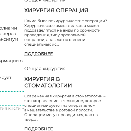
ХИРУРГИЯ ОПЕРАЦИЯ
Какие бывают хирургические операции?
Хирургическое вмешательство может
волнами
подразделяться на виды по срочности
я через
проведения, типу проводимой
максимум
операции, а так же по степени
специальных ис…
ПОДРОБНЕЕ
ормации о
Общая хирургия
з
ирует
ХИРУРГИЯ В
СТОМАТОЛОГИИ
Современная хирургия в стоматологии –
это направление в медицине, которое
специализируется на оперативном
гия кисти
→
вмешательстве в ротовой полости.
Операции могут проводиться, как на
тверд…
ПОДРОБНЕЕ