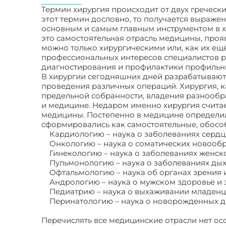
Термин хирургия происходит от двух греческих
этот термин дословно, то получается выраже
основным и самым главным инструментом в хи
это самостоятельная отрасль медицины, проя
можно только хирургическими или, как их ещ
профессиональных интересов специалистов 
диагностирования и профилактики профильн
В хирургии сегодняшних дней разрабатываю
проведения различных операций. Хирургия, к
предельной собранности, владения разнообр
и медицине. Недаром именно хирургия счита
медицины. Постепенно в медицине определил
сформировались как самостоятельные, обособ
Кардиологию – наука о заболеваниях сердц
Онкологию – наука о соматических новообр
Гинекологию – наука о заболеваниях женско
Пульмонологию – наука о заболеваниях дых
Офтальмологию – наука об органах зрения и
Андрологию – наука о мужском здоровье и 
Педиатрию – наука о выхаживании младенце
Перинатологию – наука о новорожденных д
Перечислять все медицинские отрасли нет ос