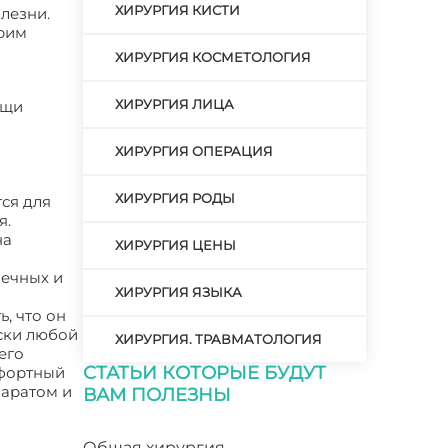
ХИРУРГИЯ КИСТИ
лезни.
трим
ХИРУРГИЯ КОСМЕТОЛОГИЯ
ХИРУРГИЯ ЛИЦА
ощи
ХИРУРГИЯ ОПЕРАЦИЯ
ХИРУРГИЯ РОДЫ
ся для
я.
на
ХИРУРГИЯ ЦЕНЫ
шечных и
ХИРУРГИЯ ЯЗЫКА
, что он
ски любой
ХИРУРГИЯ. ТРАВМАТОЛОГИЯ
его
СТАТЬИ КОТОРЫЕ БУДУТ
мфортный
паратом и
ВАМ ПОЛЕЗНЫ
Общая хирургия