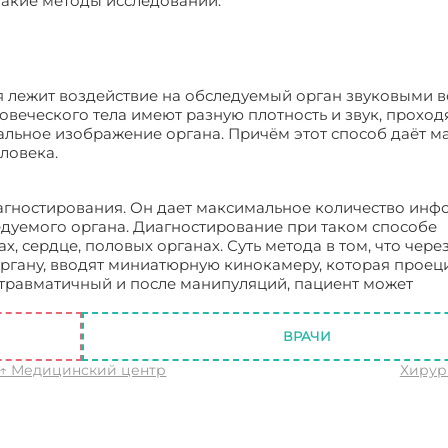
такие методы исследований:
ия лежит воздействие на обследуемый орган звуковыми 
овеческого тела имеют разную плотность и звук, проход
уальное изображение органа. Причём этот способ даёт 
ловека.
агностирования. Он дает максимальное количество инф
едуемого органа. Диагностирование при таком способе
, сердце, половых органах. Суть метода в том, что чере
ргану, вводят миниатюрную кинокамеру, которая проец
травматичный и после манипуляций, пациент может
я диагностика
ВРАЧИ
↑ Медицинский центр
Хирур