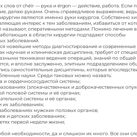
 слов от chéir — рука и érgon — действие, работа. Если 
ние, делаю руками. Очень справедливое выражение, ведь
рургии являются именно руки хирургов. Собственно хи
вляющая интерес к тем заболеваниям, избавиться от ко
ё называют, оперативными методами. Помимо лечения в
работающих в области хирургии подпадают способы
ых заболеваний.
тся новейшие методы диагностирования и современные
ак научная и клиническая дисциплина, требует от специ
азными техниками ведения операций, знаний по общей
ется, и вполне заслуженно, элитным подразделением о
ись самостоятельные дисциплины, которые впоследств
ленные науки. Среди таковых можно назвать:
а и сердечнососудистой системы;
азованиях (злокачаственных и доброкачественных опухо
й половой системы и её органах;
ательной системы и её органах;
 их заболеваниях;
заболеваниях мужских половых органов;
в и детских заболеваниях;
етях первой недели жизни;
обой необходимости, да и слишком их много. Все они сл