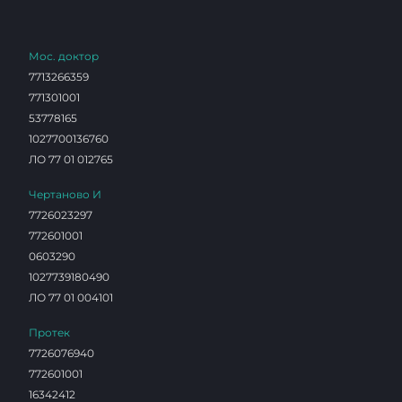
Мос. доктор
7713266359
771301001
53778165
1027700136760
ЛО 77 01 012765
Чертаново И
7726023297
772601001
0603290
1027739180490
ЛО 77 01 004101
Протек
7726076940
772601001
16342412