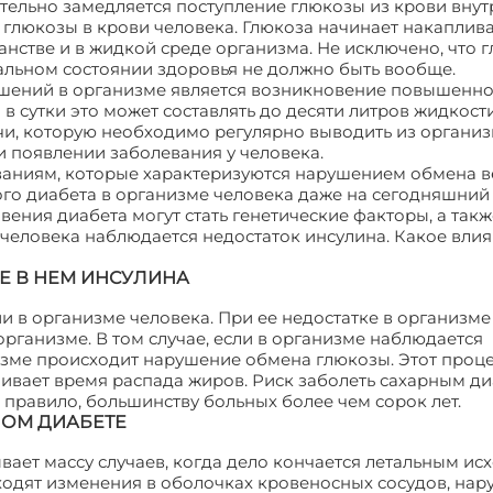
ельно замедляется поступление глюкозы из крови внутр
 глюкозы в крови человека. Глюкоза начинает накаплива
нстве и в жидкой среде организма. Не исключено, что 
мальном состоянии здоровья не должно быть вообще.
ушений в организме является возникновение повышенн
в сутки это может составлять до десяти литров жидкости
и, которую необходимо регулярно выводить из организ
 появлении заболевания у человека.
ваниям, которые характеризуются нарушением обмена в
го диабета в организме человека даже на сегодняшний 
ения диабета могут стать генетические факторы, а такж
 человека наблюдается недостаток инсулина. Какое влия
Е В НЕМ ИНСУЛИНА
и в организме человека. При ее недостатке в организме
рганизме. В том случае, если в организме наблюдается
изме происходит нарушение обмена глюкозы. Этот проц
чивает время распада жиров. Риск заболеть сахарным д
 правило, большинству больных более чем сорок лет.
ОМ ДИАБЕТЕ
ает массу случаев, когда дело кончается летальным исх
ходят изменения в оболочках кровеносных сосудов, нар