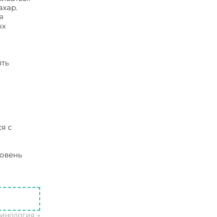
ахар.
я
ых
ять
я с
ровень
ринология
→