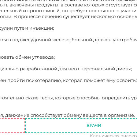
ть включены продукты, в составе которых отсутствует с
ительный и кропотливый, он требует постоянного участи
гии. В процессе лечения существует несколько основн
сулин путем инъекции;
ятся в поджелудочной железе, больной должен употребл
овать обмен углевода;
циально разработанной для него персональной диеты;
ен пройти психотерапию, которая поможет ему освоитьс
тоятельно сухие тесты, которые способны определить у
я, движение способствует обмену веществ в организме.
ВРАЧИ
Клиническая эндок