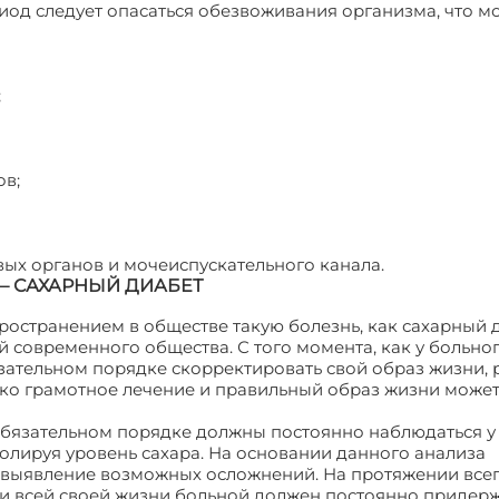
иод следует опасаться обезвоживания организма, что м
;
ов;
вых органов и мочеиспускательного канала.
– САХАРНЫЙ ДИАБЕТ
ространением в обществе такую болезнь, как сахарный д
современного общества. С того момента, как у больно
зательном порядке скорректировать свой образ жизни, 
лько грамотное лечение и правильный образ жизни може
бязательном порядке должны постоянно наблюдаться у
олируя уровень сахара. На основании данного анализа
 выявление возможных осложнений. На протяжении все
ии всей своей жизни больной должен постоянно придер