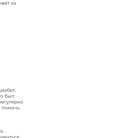
ожет за
иабет,
го был
регулярно
т помочь
го
живаться