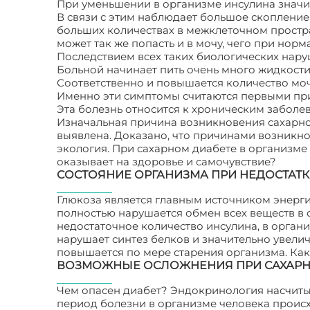
При уменьшении в организме инсулина значит
В связи с этим наблюдает большое скопление
больших количествах в межклеточном простра
может так же попасть и в мочу, чего при нор
Последствием всех таких биологических нар
Больной начинает пить очень много жидкости 
Соответственно и повышается количество моч
Именно эти симптомы считаются первыми при
Эта болезнь относится к хроническим заболе
Изначальная причина возникновения сахарно
выявлена. Доказано, что причинами возникнов
экология. При сахарном диабете в организме
оказывает на здоровье и самочувствие?
СОСТОЯНИЕ ОРГАНИЗМА ПРИ НЕДОСТАТК
Глюкоза является главным источником энерги
полностью нарушается обмен всех веществ в о
недостаточное количество инсулина, в орган
нарушает синтез белков и значительно увели
повышается по мере старения организма. Как
ВОЗМОЖНЫЕ ОСЛОЖНЕНИЯ ПРИ САХАРН
Чем опасен диабет? Эндокринология насчитыв
период болезни в организме человека проис