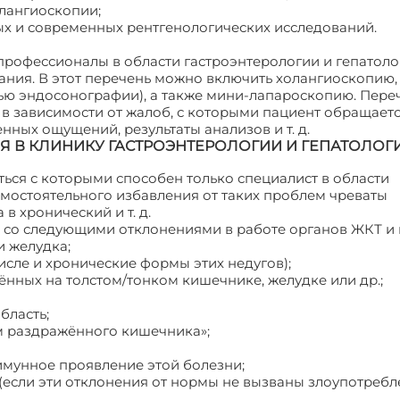
олангиоскопии;
х и современных рентгенологических исследований.
рофессионалы в области гастроэнтерологии и гепатоло
ания. В этот перечень можно включить холангиоскопию,
ью эндосонографии), а также мини-лапароскопию. Пер
 зависимости от жалоб, с которыми пациент обращается
нных ощущений, результаты анализов и т. д.
 В КЛИНИКУ ГАСТРОЭНТЕРОЛОГИИ И ГЕПАТОЛОГ
ться с которыми способен только специалист в области
амостоятельного избавления от таких проблем чреваты
 хронический и т. д.
со следующими отклонениями в работе органов ЖКТ и 
и желудка;
числе и хронические формы этих недугов);
ённых на толстом/тонком кишечнике, желудке или др.;
бласть;
м раздражённого кишечника»;
оимунное проявление этой болезни;
 (если эти отклонения от нормы не вызваны злоупотреб