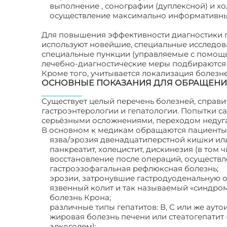
выполнение , сонографии (дуплексной) и х
осуществление максимально информативны
Для повышения эффективности диагностики п
используют новейшие, специальные исследов
специальные пункции (управляемые с помощ
лечебно-диагностические меры подбираются в
Кроме того, учитывается локализация болезне
ОСНОВНЫЕ ПОКАЗАНИЯ ДЛЯ ОБРАЩЕНИЯ
Существует целый перечень болезней, справи
гастроэнтерологии и гепатологии. Попытки с
серьёзными осложнениями, переходом недуга в
В основном к медикам обращаются пациенты 
язва/эрозия двенадцатиперстной кишки ил
панкреатит, холецистит, дискинезия (в том 
восстановление после операций, осуществл
гастроэзофагальная рефлюксная болезнь;
эрозии, затронувшие гастродуоденальную о
язвенный колит и так называемый «синдро
болезнь Крона;
различные типы гепатитов: В, С или же аут
жировая болезнь печени или стеатогепатит
алкоголем);