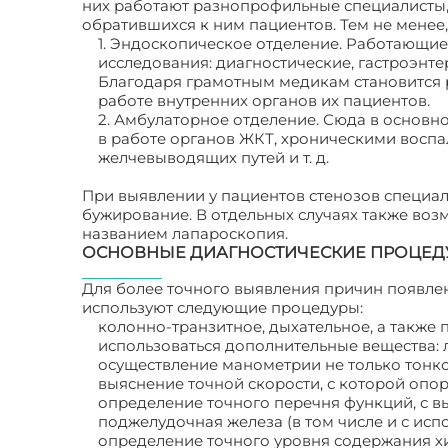
них работают разнопрофильные специалисты,
обратившихся к ним пациентов. Тем не менее
1. Эндоскопическое отделение. Работающие
исследования: диагностические, гастроэнт
Благодаря грамотным медикам становится 
работе внутренних органов их пациентов.
2. Амбулаторное отделение. Сюда в основ
в работе органов ЖКТ, хроническими восп
желчевыводящих путей и т. д.
При выявлении у пациентов стенозов специа
бужирование. В отдельных случаях также во
названием лапароскопия.
ОСНОВНЫЕ ДИАГНОСТИЧЕСКИЕ ПРОЦЕД
Для более точного выявления причин появле
используют следующие процедуры:
колонно-транзитное, дыхательное, а также
использоваться дополнительные вещества: л
осуществление манометрии не только тонко
выяснение точной скорости, с которой опо
определение точного перечня функций, с в
поджелудочная железа (в том числе и с исп
определение точного уровня содержания хи