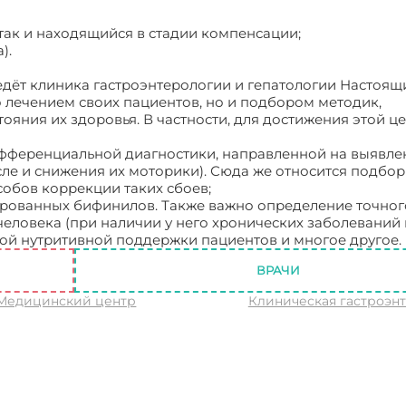
так и находящийся в стадии компенсации;
).
едёт клиника гастроэнтерологии и гепатологии Настоящ
 лечением своих пациентов, но и подбором методик,
яния их здоровья. В частности, для достижения этой це
гастроэнтерологии и гепатологии
фференциальной диагностики, направленной на выявле
сле и снижения их моторики). Сюда же относится подбор
обов коррекции таких сбоев;
рованных бифинилов. Также важно определение точног
еловека (при наличии у него хронических заболеваний 
ой нутритивной поддержки пациентов и многое другое.
ВРАЧИ
 Медицинский центр
Клиническая гастроэн