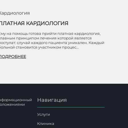
Кардиология
ПЛАТНАЯ КАРДИОЛОГИЯ
Ему на помощь готова прийти платная кардиология,
главным принципом лечения которой является
постулат: случай каждого пациента уникален. Каждый
больной становится участником процес…
ПОДРОБНЕЕ
Навигация
 информационный
 положениями
Услуги
Клиника