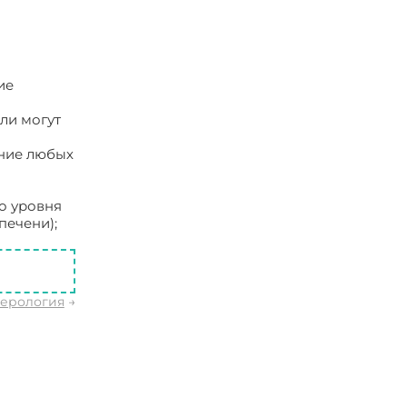
ие
ли могут
ние любых
о уровня
печени);
терология
→