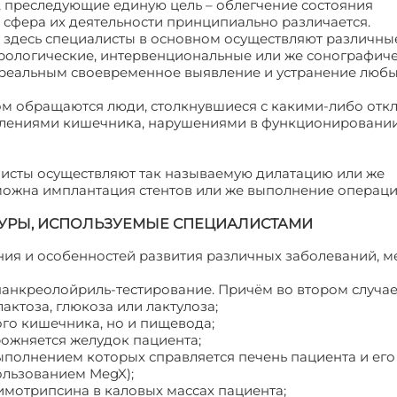
 преследующие единую цель – облегчение состояния
, сфера их деятельности принципиально различается.
 здесь специалисты в основном осуществляют различны
ерологические, интервенциональные или же сонографиче
реальным своевременное выявление и устранение любы
ном обращаются люди, столкнувшиеся с какими-либо от
алениями кишечника, нарушениями в функционировании
листы осуществляют так называемую дилатацию или же
зможна имплантация стентов или же выполнение операц
УРЫ, ИСПОЛЬЗУЕМЫЕ СПЕЦИАЛИСТАМИ
ния и особенностей развития различных заболеваний, 
 панкреолойриль-тестирование. Причём во втором случае
актоза, глюкоза или лактулоза;
го кишечника, но и пищевода;
рожняется желудок пациента;
ыполнением которых справляется печень пациента и его
ользованием MegX);
мотрипсина в каловых массах пациента;