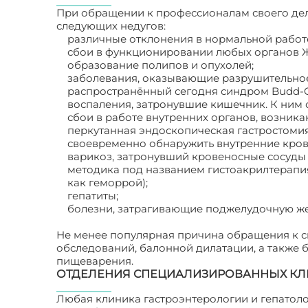
При обращении к профессионалам своего дел
следующих недугов:
различные отклонения в нормальной работе 
сбои в функционировании любых органов ЖК
образование полипов и опухолей;
заболевания, оказывающие разрушительное 
распространённый сегодня синдром Budd-Ch
воспаления, затронувшие кишечник. К ним о
сбои в работе внутренних органов, возник
перкутанная эндоскопическая гастростоми
своевременно обнаружить внутренние кров
варикоз, затронувший кровеносные сосуды 
методика под названием гистоакрилтерапия 
как геморрой);
гепатиты;
болезни, затрагивающие поджелудочную жел
Не менее популярная причина обращения к с
обследований, балонной дилатации, а также
пищеварения.
ОТДЕЛЕНИЯ СПЕЦИАЛИЗИРОВАННЫХ КЛ
Любая клиника гастроэнтерологии и гепатоло