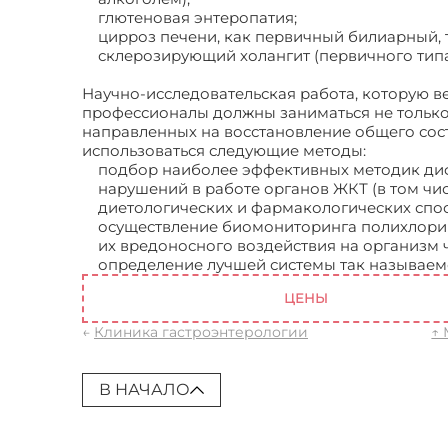
глютеновая энтеропатия;
цирроз печени, как первичный билиарный, 
склерозирующий холангит (первичного типа
Научно-исследовательская работа, которую в
профессионалы должны заниматься не только
направленных на восстановление общего состо
использоваться следующие методы:
Клиника 
подбор наиболее эффективных методик ди
нарушений в работе органов ЖКТ (в том чи
диетологических и фармакологических спос
осуществление биомониторинга полихлори
их вредоносного воздействия на организм ч
определение лучшей системы так называем
ЦЕНЫ
←
Клиника гастроэнтерологии
↑
В НАЧАЛО