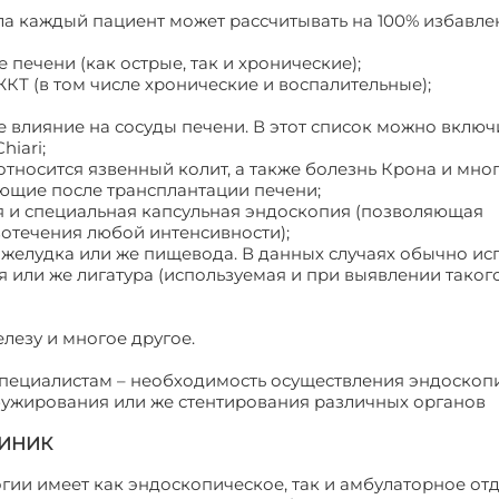
а каждый пациент может рассчитывать на 100% избавле
печени (как острые, так и хронические);
Т (в том числе хронические и воспалительные);
влияние на сосуды печени. В этот список можно включ
iari;
тносится язвенный колит, а также болезнь Крона и мног
ающие после трансплантации печени;
я и специальная капсульная эндоскопия (позволяющая
отечения любой интенсивности);
желудка или же пищевода. В данных случаях обычно ис
или же лигатура (используемая и при выявлении такого
езу и многое другое.
пециалистам – необходимость осуществления эндоскоп
 бужирования или же стентирования различных органов
ИНИК
гии имеет как эндоскопическое, так и амбулаторное отд