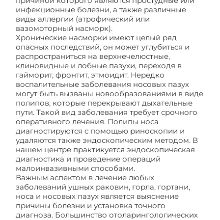
причиной которого являются простудные или
инфекционные болезни, а также различные
виды аллергии (атрофический или
вазомоторный насморк).
Хронические насморки имеют целый ряд
опасных последствий, он может углубиться и
распространиться на верхнечелюстные,
клиновидные и лобные пазухи, переходя в
гайморит, фронтит, этмоидит. Нередко
воспалительные заболевания носовых пазух
могут быть вызваны новообразованиями в виде
полипов, которые перекрывают дыхательные
пути. Такой вид заболевания требует срочного
оперативного лечения. Полипы носа
диагностируются с помощью риноскопии и
удаляются также эндоскопическим методом. В
нашем центре практикуется эндоскопическая
диагностика и проведение операций
малоинвазивными способами.
Важным аспектом в лечение любых
заболеваний ушных раковин, горла, гортани,
носа и носовых пазух является выяснение
причины болезни и установка точного
диагноза. Большинство отоларингологических