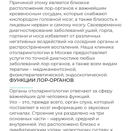
Причиной этому является близкое
расположение лор-органов к важнейшим
кровеносным сосудам, которые снабжают
кислородом головной мозг, а также близость к
лицевым нервам и самому мозгу. Своевременно
диагностирование заболеваний ушей, горла,
гортани и носа избавляет от различных
негативных воздействий на соседние органы и
распространения воспаления. Наша клиника
отоларингологии в Москве предоставляет
услуги по точной диагностике любых
заболеваний лор-органов, а также всем видам
терапии – медикаментозной,
физиотерапевтической, эндоскопической.
ФУНКЦИИ ЛОР-ОРГАНОВ
Органы отоларингологии отвечают за сферу
важнейших для человека функций.
Ухо – это, прежде всего, орган слуха, который
поставляет в мозг информацию о звуковых
сигналах. Строение уха разделено на три
основных части – наружной, средней и
внутренней. Ухо расположено близко к
лимфатическим узлам, челюстному суставу, к