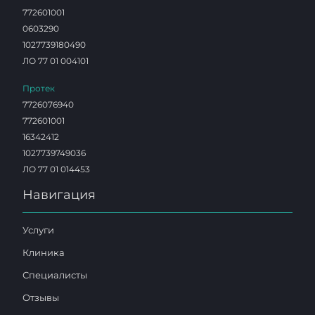
772601001
0603290
1027739180490
ЛО 77 01 004101
Протек
7726076940
772601001
16342412
1027739749036
ЛО 77 01 014453
Навигация
Услуги
Клиника
Специалисты
Отзывы