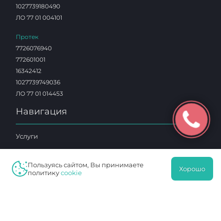
1027739180490
ЛО 77 01 004101
Протек
7726076940
772601001
16342412
1027739749036
ЛО 77 01 014453
Навигация
Услуги
Клиника
Пользуясь сайтом, Вы принимаете
Специалисты
Хорошо
политику
cookie
Отзывы
Акции
Цены