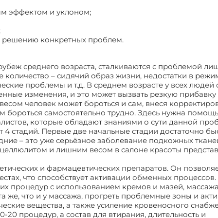
м эффектом и уклоном;
;
и решению конкретных проблем.
беж среднего возраста, сталкиваются с проблемой лиш
 количество – сидячий образ жизни, недостатки в режи
ческие проблемы и т.д. В среднем возрасте у всех люде
нные изменения, и это может вызвать резкую прибавку 
весом человек может бороться и сам, внеся корректиро
ом бороться самостоятельно трудно. Здесь нужна помощ
алистов, которые обладают знаниями о сути данной про
 4 стадий. Первые две начальные стадии достаточно бы
ние – это уже серьёзное заболевание подкожных тканей
 целлюлитом и лишним весом в салоне красоты предста
етических и фармацевтических препаратов. Он позволя
тах, что способствует активации обменных процессов.
ких процедур с использованием кремов и мазей, массажа
 же, что и у массажа, прогреть проблемные зоны и акт
ческие вещества, а также усиление кровеносного снабж
-20 процедур, а состав для втирания, длительность и