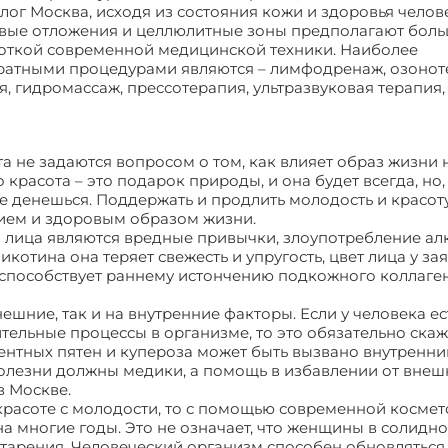
ог Москва, исходя из состояния кожи и здоровья челов
овые отложения и целлюлитные зоны предполагают бол
боткой современной медицинской техники. Наиболее
атными процедурами являются – лимфодренаж, озонот
, гидромассаж, прессотерапия, ультразвуковая терапия,
а не задаются вопросом о том, как влияет образ жизни 
 красота – это подарок природы, и она будет всегда, но, 
не денешься. Поддержать и продлить молодость и красот
ем и здоровым образом жизни.
лица являются вредные привычки, злоупотребление ал
икотина она теряет свежесть и упругость, цвет лица у за
 способствует раннему истончению подкожного коллаген
нешние, так и на внутренние факторы. Если у человека ес
тельные процессы в организме, то это обязательно скаж
ентных пятен и купероза может быть вызвано внутренн
олезни должны медики, а помощь в избавлении от внеш
в Москве.
 красоте с молодости, то с помощью современной космет
а многие годы. Это не означает, что женщины в солидн
старения. Человеческий организм способен обновляться