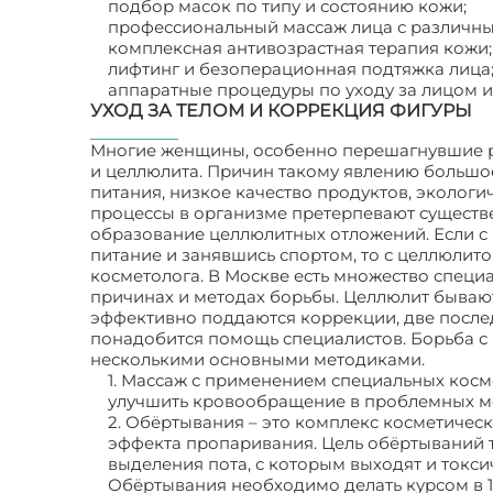
подбор масок по типу и состоянию кожи;
профессиональный массаж лица с различны
комплексная антивозрастная терапия кожи;
лифтинг и безоперационная подтяжка лица
аппаратные процедуры по уходу за лицом 
УХОД ЗА ТЕЛОМ И КОРРЕКЦИЯ ФИГУРЫ
Многие женщины, особенно перешагнувшие ру
и целлюлита. Причин такому явлению большое
питания, низкое качество продуктов, экологи
процессы в организме претерпевают существе
образование целлюлитных отложений. Если с 
питание и занявшись спортом, то с целлюлит
косметолога. В Москве есть множество специ
причинах и методах борьбы. Целлюлит бывают
эффективно поддаются коррекции, две послед
понадобится помощь специалистов. Борьба с
несколькими основными методиками.
1. Массаж с применением специальных косм
улучшить кровообращение в проблемных мес
2. Обёртывания – это комплекс косметичес
эффекта пропаривания. Цель обёртываний та
выделения пота, с которым выходят и токси
Обёртывания необходимо делать курсом в 10