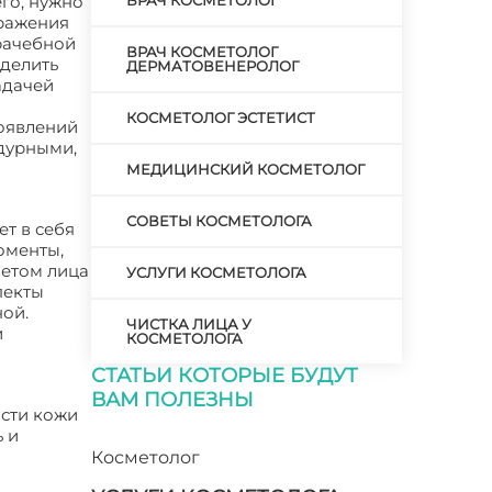
го, нужно
ВРАЧ КОСМЕТОЛОГ
дражения
врачебной
ВРАЧ КОСМЕТОЛОГ
делить
ДЕРМАТОВЕНЕРОЛОГ
адачей
КОСМЕТОЛОГ ЭСТЕТИСТ
роявлений
дурными,
МЕДИЦИНСКИЙ КОСМЕТОЛОГ
СОВЕТЫ КОСМЕТОЛОГА
ет в себя
оменты,
ветом лица
УСЛУГИ КОСМЕТОЛОГА
пекты
ной.
ЧИСТКА ЛИЦА У
и
КОСМЕТОЛОГА
СТАТЬИ КОТОРЫЕ БУДУТ
ВАМ ПОЛЕЗНЫ
ости кожи
 и
Косметолог