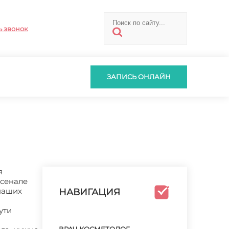
ь звонок
ЗАПИСЬ ОНЛАЙН
я
рсенале
 наших
НАВИГАЦИЯ
ути