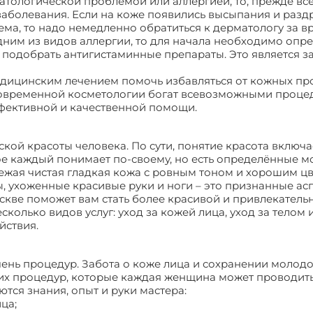
атологической проблемой или аллергией, то, прежде все
у заболевания. Если на коже появились высыпания и раз
зема, то надо немедленно обратиться к дерматологу за 
им из видов аллергии, то для начала необходимо опре
 подобрать антигистаминные препараты. Это является з
едицинским лечением помочь избавляться от кожных п
 современной косметологии богат всевозможными проце
ективной и качественной помощи.
ской красоты человека. По сути, понятие красота включа
ое каждый понимает по-своему, но есть определённые м
ежая чистая гладкая кожа с ровным тоном и хорошим ц
, ухоженные красивые руки и ноги – это признанные ас
кве поможет вам стать более красивой и привлекатель
колько видов услуг: уход за кожей лица, уход за телом 
йствия.
ень процедур. Забота о коже лица и сохранении молод
ких процедур, которые каждая женщина может проводить
ются знания, опыт и руки мастера:
ца;