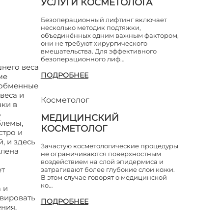
УСЛУГИ КОСМЕТОЛОГА
Безоперационный лифтинг включает
несколько методик подтяжки,
объединённых одним важным фактором,
они не требуют хирургического
вмешательства. Для эффективного
безоперационного лиф…
него веса
ПОДРОБНЕЕ
ме
й обменные
веса и
Косметолог
вки в
ь
МЕДИЦИНСКИЙ
блемы,
КОСМЕТОЛОГ
стро и
, и здесь
Зачастую косметологические процедуры
влена
не ограничиваются поверхностным
воздействием на слой эпидермиса и
ет
затрагивают более глубокие слои кожи.
В этом случае говорят о медицинской
ко…
 и
ивировать
ПОДРОБНЕЕ
ения.