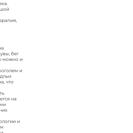
ека.
ьшой
ерапия,
на
увы, бег
у можно и
коголем и
ядлых
а, что
ть
ется на
ими
них
ологии и
ом
 и