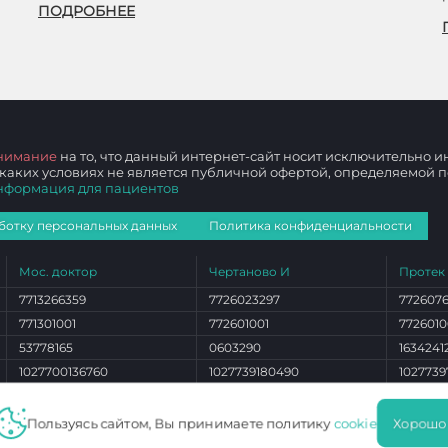
ПОДРОБНЕЕ
нимание
на то, что данный интернет-сайт носит исключительно
 каких условиях не является публичной офертой, определяемой
нформация для пациентов
ботку персональных данных
Политика конфиденциальности
Мос. доктор
Чертаново И
Протек
7713266359
7726023297
772607
771301001
772601001
7726010
53778165
0603290
1634241
1027700136760
1027739180490
1027739
ЛО 77 01 012765
ЛО 77 01 004101
ЛО 77 0
Пользуясь сайтом, Вы принимаете политику
cookie
Хорошо