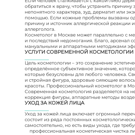
Если человек сталкивается с какой-либо дерм
обратиться к врачу, чтобы устранить причин
непонятного характера, зуд, дерматит или эк
помощью. Если кожные проблемы вызваны одн
причину и источник аллергической реакции и
аллерголога.
Косметолог в Москве может параллельно с м
и последствий недомогания. Благо, арсенал
мануальными и аппаратными методиками эфф
УСЛУГИ СОВРЕМЕННОЙ КОСМЕТОЛОГИИ
Цель косметологии – это сохранение эстетиче
определённое субъективное значение, котор
которые безусловны для любого человека. Св
и стройная фигура, здоровые сияющие волосы
красоты. Профессиональный косметолог в Мос
Современная косметология разделяется на нес
коррекция фигуры, аппаратные методы возде
УХОД ЗА КОЖЕЙ ЛИЦА
Уход за кожей лица включает огромный переч
состоит из ряда постоянных косметологичес
самостоятельно, но есть виды ухода, где требу
профессиональная косметическая чистка ли