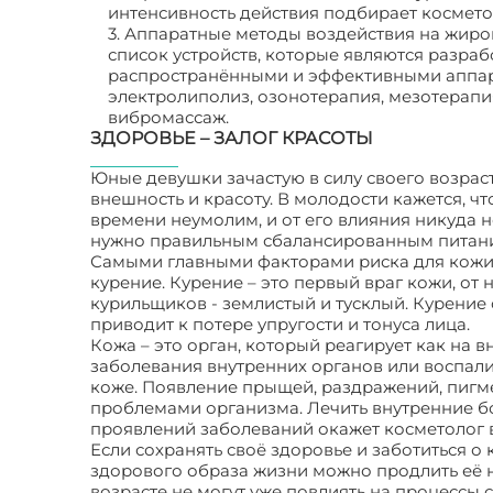
интенсивность действия подбирает косметол
3. Аппаратные методы воздействия на жир
список устройств, которые являются разра
распространёнными и эффективными аппар
электролиполиз, озонотерапия, мезотерапия
вибромассаж.
ЗДОРОВЬЕ – ЗАЛОГ КРАСОТЫ
Юные девушки зачастую в силу своего возраст
внешность и красоту. В молодости кажется, что
времени неумолим, и от его влияния никуда 
нужно правильным сбалансированным питани
Самыми главными факторами риска для кожи 
курение. Курение – это первый враг кожи, от н
курильщиков - землистый и тусклый. Курение
приводит к потере упругости и тонуса лица.
Кожа – это орган, который реагирует как на в
заболевания внутренних органов или воспали
коже. Появление прыщей, раздражений, пигм
проблемами организма. Лечить внутренние б
проявлений заболеваний окажет косметолог 
Если сохранять своё здоровье и заботиться о
здорового образа жизни можно продлить её н
возрасте не могут уже повлиять на процессы 