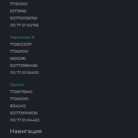
771301001
53778165
1027700136760
ЛО 77 01 012765
Чертаново И
7726023297
772601001
0603290
1027739180490
ЛО 77 01 004101
Протек
7726076940
772601001
16342412
1027739749036
ЛО 77 01 014453
Навигация