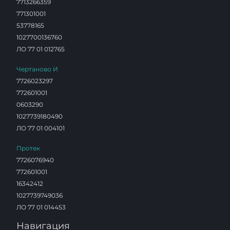
7713266359
771301001
53778165
1027700136760
ЛО 77 01 012765
Чертаново И
7726023297
772601001
0603290
1027739180490
ЛО 77 01 004101
Протек
7726076940
772601001
16342412
1027739749036
ЛО 77 01 014453
Навигация