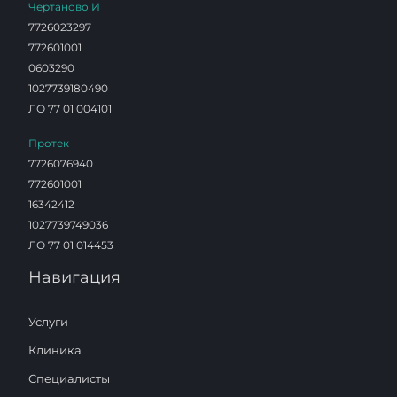
Чертаново И
7726023297
772601001
0603290
1027739180490
ЛО 77 01 004101
Протек
7726076940
772601001
16342412
1027739749036
ЛО 77 01 014453
Навигация
Услуги
Клиника
Специалисты