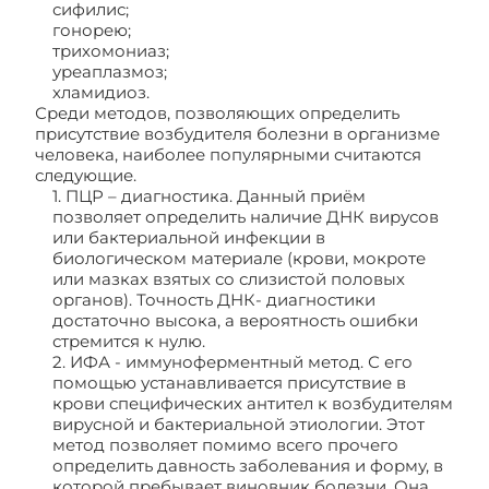
сифилис;
гонорею;
трихомониаз;
уреаплазмоз;
хламидиоз.
Среди методов, позволяющих определить
присутствие возбудителя болезни в организме
человека, наиболее популярными считаются
следующие.
1. ПЦР – диагностика. Данный приём
позволяет определить наличие ДНК вирусов
или бактериальной инфекции в
биологическом материале (крови, мокроте
или мазках взятых со слизистой половых
органов). Точность ДНК- диагностики
достаточно высока, а вероятность ошибки
стремится к нулю.
2. ИФА - иммуноферментный метод. С его
помощью устанавливается присутствие в
крови специфических антител к возбудителям
вирусной и бактериальной этиологии. Этот
метод позволяет помимо всего прочего
определить давность заболевания и форму, в
которой пребывает виновник болезни. Она