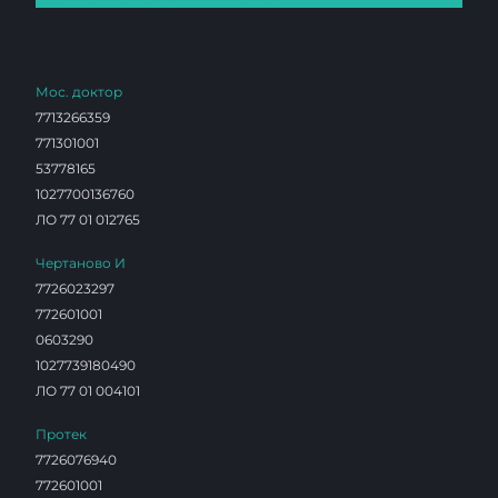
Мос. доктор
7713266359
771301001
53778165
1027700136760
ЛО 77 01 012765
Чертаново И
7726023297
772601001
0603290
1027739180490
ЛО 77 01 004101
Протек
7726076940
772601001