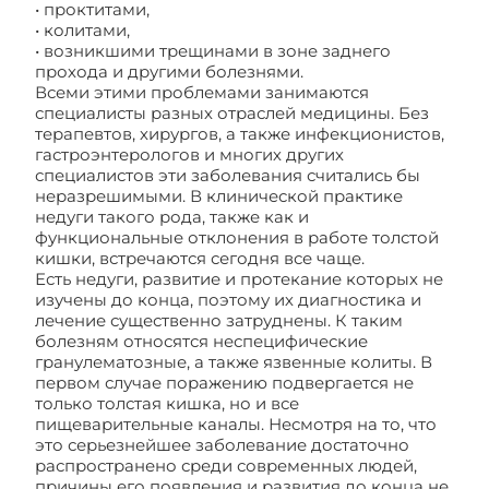
• проктитами,
• колитами,
• возникшими трещинами в зоне заднего
прохода и другими болезнями.
Всеми этими проблемами занимаются
специалисты разных отраслей медицины. Без
терапевтов, хирургов, а также инфекционистов,
гастроэнтерологов и многих других
специалистов эти заболевания считались бы
неразрешимыми. В клинической практике
недуги такого рода, также как и
функциональные отклонения в работе толстой
кишки, встречаются сегодня все чаще.
Есть недуги, развитие и протекание которых не
изучены до конца, поэтому их диагностика и
лечение существенно затруднены. К таким
болезням относятся неспецифические
гранулематозные, а также язвенные колиты. В
первом случае поражению подвергается не
только толстая кишка, но и все
пищеварительные каналы. Несмотря на то, что
это серьезнейшее заболевание достаточно
распространено среди современных людей,
причины его появления и развития до конца не