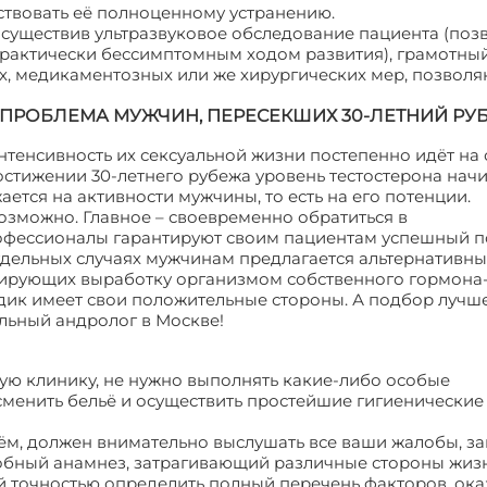
твовать её полноценному устранению.
осуществив ультразвуковое обследование пациента (по
практически бессимптомным ходом развития), грамотны
х, медикаментозных или же хирургических мер, позвол
 ПРОБЛЕМА МУЖЧИН, ПЕРЕСЕКШИХ 30-ЛЕТНИЙ РУ
тенсивность их сексуальной жизни постепенно идёт на 
остижении 30-летнего рубежа уровень тестостерона нач
ется на активности мужчины, то есть на его потенции.
озможно. Главное – своевременно обратиться в
офессионалы гарантируют своим пациентам успешный 
тдельных случаях мужчинам предлагается альтернативн
лирующих выработку организмом собственного гормона
дик имеет свои положительные стороны. А подбор лучш
льный андролог в Москве!
ую клинику, не нужно выполнять какие-либо особые
сменить бельё и осуществить простейшие гигиенические
ём, должен внимательно выслушать все ваши жалобы, за
робный анамнез, затрагивающий различные стороны жиз
й точностью определить полный перечень факторов, о