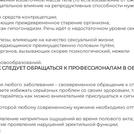
цательное влияние на репродуктивные способности му
 средств контрацепции;
ающих преждевременное старение организма;
как гипогонадизм. Речь идёт о недостаточном уровне с
езы, влияющие на качество сексуальной жизни;
редающимися преимущественно половым путём;
рганов, вызывающих скорее психологический, нежели
новообразований.
 СЛЕДУЕТ ОБРАЩАТЬСЯ К ПРОФЕССИОНАЛАМ В О
я любого заболевания – своевременное обращение к с
лаете избежать серьёзных проблем со своим здоровьем, т
остарайтесь как можно внимательнее прислушаться к сиг
 которой любому современному мужчине необходимо от
явление неприятных ощущений во время полового акта;
гие проявления нарушений эректильной функции;
;