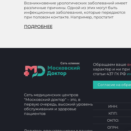
Возникновение урологических заболеваний имеет
различные причины. Одной из этих могут быть
инфекционные заболевания, которые передаются
при половом контакте. Например, простатит
ПОДРОБНЕЕ
Обращаем ваше
в
характер и ни при
статьи 437 ГК РФ
и
Согласие на обра
Сеть медицинских центров
"Московский доктор" – это, в
первую очередь, высокий уровень
ИНН:
обслуживания и здоровье
пациентов
КПП:
ОКПО:
ОГРН:
Делитесь впечатлениями о вашем