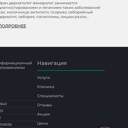
Врач дерматолог-венеролог занимается
диагностированием и лечением таких заболеваний
как: молочница; витилиго; псориаз; себорейный
дерматит; себорея; папилломы; лишаи разли…
ПОДРОБНЕЕ
Навигация
 информационный
 положениями
Услуги
Клиника
Специалисты
6940
Отзывы
01
Акции
2
Цены
749036