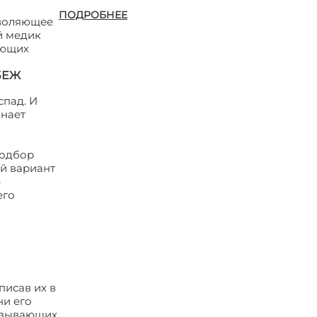
ПОДРОБНЕЕ
зволяющее
й медик
яющих
БЕЖ
спад. И
инает
подбор
ый вариант
-
его
писав их в
ни его
казывающих