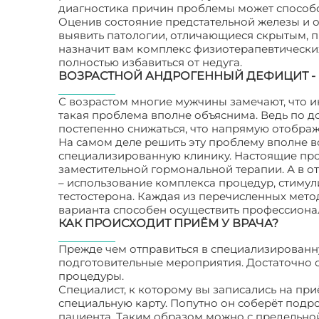
диагностика причин проблемы может способс
Оценив состояние предстательной железы и 
выявить патологии, отличающиеся скрытым, 
назначит вам комплекс физиотерапевтически
полностью избавиться от недуга.
ВОЗРАСТНОЙ АНДРОГЕННЫЙ ДЕФИЦИТ -
С возрастом многие мужчины замечают, что ин
такая проблема вполне объяснима. Ведь по д
постепенно снижаться, что напрямую отобража
На самом деле решить эту проблему вполне в
специализированную клинику. Настоящие пр
заместительной гормональной терапии. А в о
– использование комплекса процедур, стиму
тестостерона. Каждая из перечисленных мето
варианта способен осуществить профессиона
КАК ПРОИСХОДИТ ПРИЁМ У ВРАЧА?
Прежде чем отправиться в специализированн
подготовительные мероприятия. Достаточно 
процедуры.
Специалист, к которому вы записались на при
специальную карту. Попутно он соберёт под
пациента. Таким образом можно с предельно