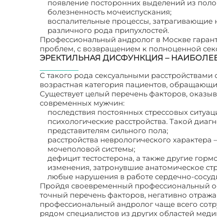
появление посторонних выделений из поло
болезненность мочеиспускания;
воспалительные процессы, затрагивающие 
различного рода припухлостей.
Профессиональный андролог в Москве гаран
проблем, с возвращением к полноценной сек
ЭРЕКТИЛЬНАЯ ДИСФУНКЦИЯ – НАИБОЛЕ
С такого рода сексуальными расстройствами 
возрастная категория пациентов, обращающихс
Существует целый перечень факторов, оказы
современных мужчин:
последствия постоянных стрессовых ситуа
психологические расстройства. Такой диаг
представителям сильного пола;
расстройства неврологического характера 
мочеполовой системы;
дефицит тестостерона, а также другие горм
изменения, затронувшие анатомическое стр
любые нарушения в работе сердечно-сосуди
Пройдя своевременный профессиональный ос
точный перечень факторов, негативно отраж
профессиональный андролог чаще всего сотру
рядом специалистов из других областей меди