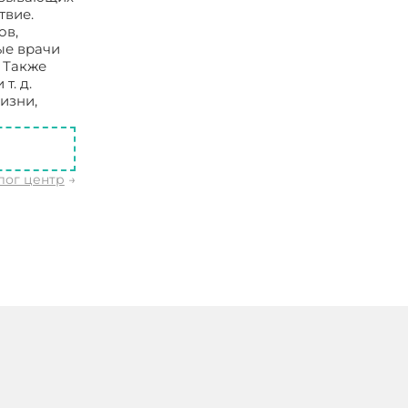
твие.
ов,
ые врачи
 Также
т. д.
изни,
лог центр
→