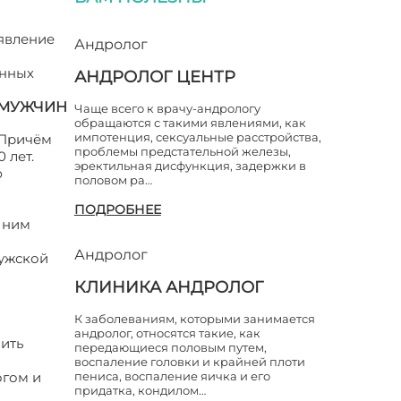
явление
Андролог
енных
АНДРОЛОГ ЦЕНТР
 МУЖЧИН
Чаще всего к врачу-андрологу
обращаются с такими явлениями, как
импотенция, сексуальные расстройства,
 Причём
проблемы предстательной железы,
 лет.
эректильная дисфункция, задержки в
ю
половом ра…
ПОДРОБНЕЕ
 ним
Андролог
мужской
КЛИНИКА АНДРОЛОГ
К заболеваниям, которыми занимается
андролог, относятся такие, как
ить
передающиеся половым путем,
воспаление головки и крайней плоти
огом и
пениса, воспаление яичка и его
придатка, кондилом…