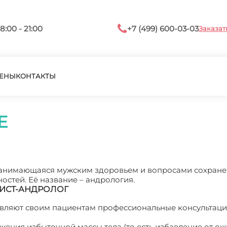
8:00 - 21:00
+7 (499) 600-03-03
Заказат
ЕНЫ
КОНТАКТЫ
Е
 занимающаяся мужским здоровьем и вопросами сохран
стей. Её название – андрология.
ИСТ-АНДРОЛОГ
авляют своим пациентам профессиональные консультаци
ения избыточной массы тела (то есть избавление от ож