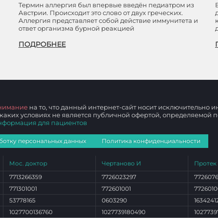
Термин аллергия был впервые введён педиатром из
Австрии. Происходит это слово от двух греческих.
Аллергия представляет собой действие иммунитета и
ответ организма бурной реакцией
ПОДРОБНЕЕ
нимание
на то, что данный интернет-сайт носит исключительно
 каких условиях не является публичной офертой, определяемой
нформация для пациентов
ботку персональных данных
Политика конфиденциальности
Мос. доктор
Чертаново И
Протек
7713266359
7726023297
772607
771301001
772601001
7726010
53778165
0603290
1634241
1027700136760
1027739180490
1027739