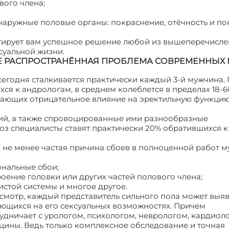
вого члена;
наружные половые органы: покраснение, отёчность и по
тирует вам успешное решение любой из вышеперечисл
суальной жизни.
Е РАСПРОСТРАНЁННАЯ ПРОБЛЕМА СОВРЕМЕННЫХ
сегодня сталкивается практически каждый 3-й мужчина.
я к андрологам, в среднем колеблется в пределах 18-60
вающих отрицательное влияние на эректильную функци
ций, а также спровоцированные ими разнообразные
ноз специалисты ставят практически 20% обратившихся к
– не менее частая причина сбоев в полноценной работ 
ональные сбои;
оение головки или других частей полового члена;
стой системы и многое другое.
мотр, каждый представитель сильного пола может выяв
ающихся на его сексуальных возможностях. Причем
дничает с урологом, психологом, неврологом, кардиол
цины. Ведь только комплексное обследование и точная