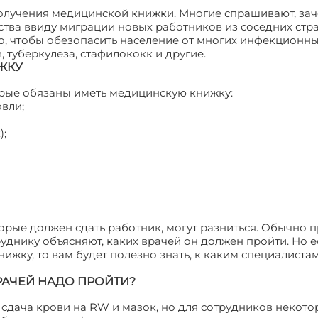
олучения медицинской книжки. Многие спрашивают, зач
тва ввиду миграции новых работников из соседних стр
го, чтобы обезопасить население от многих инфекционн
 туберкулеза, стафилококк и другие.
ЖКУ
орые обязаны иметь медицинскую книжку:
вли;
);
орые должен сдать работник, могут разниться. Обычно 
уднику объясняют, каких врачей он должен пройти. Но е
ижку, то вам будет полезно знать, к каким специалиста
РАЧЕЙ НАДО ПРОЙТИ?
сдача крови на RW и мазок, но для сотрудников некото