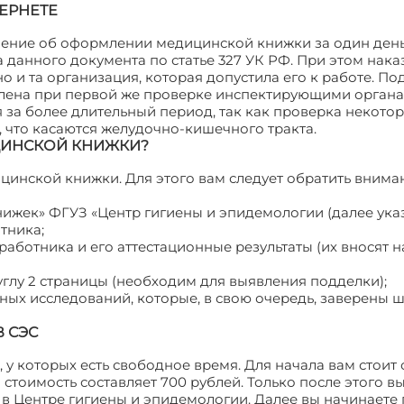
ЕРНЕТЕ
вление об оформлении медицинской книжки за один ден
а данного документа по статье 327 УК РФ. При этом нака
о и та организация, которая допустила его к работе. П
лена при первой же проверке инспектирующими органа
за более длительный период, так как проверка некото
е, что касаются желудочно-кишечного тракта.
ЦИНСКОЙ КНИЖКИ?
инской книжки. Для этого вам следует обратить внима
нижек» ФГУЗ «Центр гигиены и эпидемологии (далее ука
тника;
аботника и его аттестационные результаты (их вносят н
глу 2 страницы (необходим для выявления подделки);
ных исследований, которые, в свою очередь, заверены 
 СЭС
 у которых есть свободное время. Для начала вам стоит 
стоимость составляет 700 рублей. Только после этого в
в Центре гигиены и эпидемологии. Далее вы начинаете