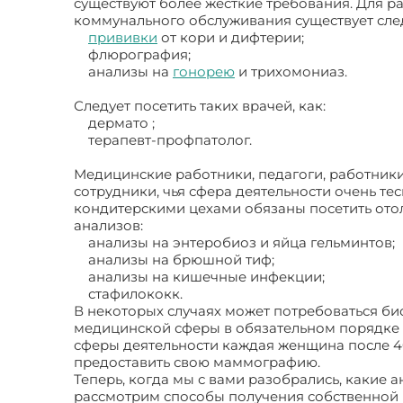
существуют более жесткие требования. Для 
коммунального обслуживания существует сл
прививки
от кори и дифтерии;
флюрография;
анализы на
гонорею
и трихомониаз.
Следует посетить таких врачей, как:
дермато ;
терапевт-профпатолог.
Медицинские работники, педагоги, работники
сотрудники, чья сфера деятельности очень т
кондитерскими цехами обязаны посетить ото
анализов:
анализы на энтеробиоз и яйца гельминтов;
анализы на брюшной тиф;
анализы на кишечные инфекции;
стафилококк.
В некоторых случаях может потребоваться би
медицинской сферы в обязательном порядке н
сферы деятельности каждая женщина после 4
предоставить свою маммографию.
Теперь, когда мы с вами разобрались, какие 
рассмотрим способы получения собственной