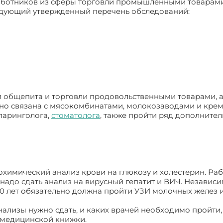
работников из сферы торговли промышленными товарам
едующий утвержденный перечень обследований:
 общепита и торговли продовольственными товарами, а
есно связана с мясокомбинатами, молокозаводами и кре
ларинголога,
стоматолога
, также пройти ряд дополните
охимический анализ крови на глюкозу и холестерин. Ра
адо сдать анализ на вирусный гепатит и ВИЧ. Независи
0 лет обязательно должна пройти УЗИ молочных желез 
анализы нужно сдать, и каких врачей необходимо пройти,
 медицинской книжки.