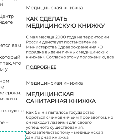
ей
Медицинская книжка
 Центр
КАК СДЕЛАТЬ
йдете
МЕДИЦИНСКУЮ КНИЖКУ
С мая месяца 2000 года на территории
России действует постановление
ется вам
Министерства Здравоохранения «О
порядке выдачи личных медицинских
 который
книжек». Согласно этому положению, все
так, что
ПОДРОБНЕЕ
ы у
ином
Медицинская книжка
те
е сроки.
МЕДИЦИНСКАЯ
нижки в
САНИТАРНАЯ КНИЖКА
ерах нужно
Как бы ни пыталось государство
бороться с чиновничьим произволом, но
ре –
он находит лазейки для своего
успешного существования.
Доказательство тому – медицинская
санитарная книжка .