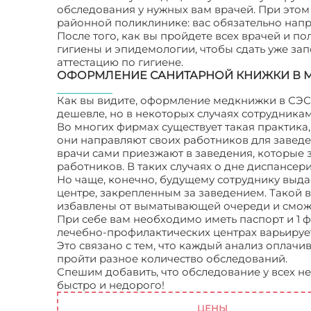
обследования у нужных вам врачей. При этом 
районной поликлинике: вас обязательно напра
После того, как вы пройдете всех врачей и по
гигиены и эпидемологии, чтобы сдать уже за
аттестацию по гигиене.
ОФОРМЛЕНИЕ САНИТАРНОЙ КНИЖКИ В 
Как вы видите, оформление медкнижки в СЭС 
дешевле, но в некоторых случаях сотрудника
Во многих фирмах существует такая практика
они направляют своих работников для заведе
врачи сами приезжают в заведения, которые 
работников. В таких случаях о дне диспансер
Но чаще, конечно, будущему сотруднику выда
центре, закрепленным за заведением. Такой в
избавлены от выматывающей очереди и сможе
При себе вам необходимо иметь паспорт и 1
лечебно-профилактических центрах варьируется
Это связано с тем, что каждый анализ оплачив
пройти разное количество обследований.
Спешим добавить, что обследование у всех н
быстро и недорого!
Врачи для медицинской 
ЦЕНЫ