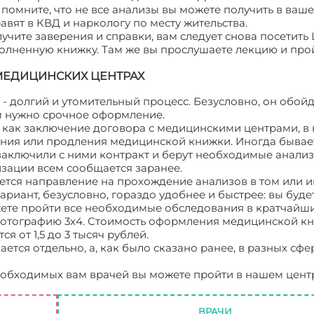
помните, что не все анализы вы можете получить в ваш
вят в КВД и наркологу по месту жительства.
лучите заверения и справки, вам следует снова посетить
полненную книжку. Там же вы прослушаете лекцию и про
МЕДИЦИНСКИХ ЦЕНТРАХ
- долгий и утомительный процесс. Безусловно, он обойд
м нужно срочное оформление.
, как заключение договора с медицинскими центрами, в
ния или продления медицинской книжки. Иногда бывает 
заключили с ними контракт и берут необходимые анализ
изации всем сообщается заранее.
ется направление на прохождение анализов в том или 
ариант, безусловно, гораздо удобнее и быстрее: вы буде
те пройти все необходимые обследования в кратчайши
 фотографию 3х4. Стоимость оформления медицинской к
 от 1,5 до 3 тысяч рублей.
ается отдельно, а, как было сказано ранее, в разных сф
еобходимых вам врачей вы можете пройти в нашем цент
книжки
ВРАЧИ