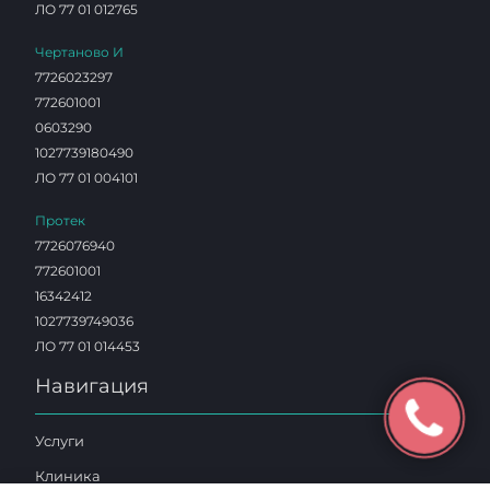
ЛО 77 01 012765
Чертаново И
7726023297
772601001
0603290
1027739180490
ЛО 77 01 004101
Протек
7726076940
772601001
16342412
1027739749036
ЛО 77 01 014453
Навигация
Услуги
Клиника