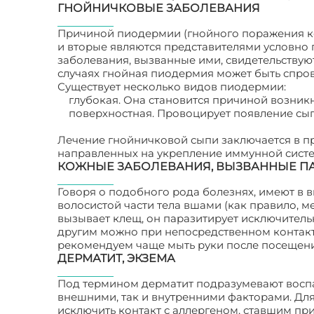
ГНОЙНИЧКОВЫЕ ЗАБОЛЕВАНИЯ
Причиной пиодермии (гнойного поражения ко
и вторые являются представителями условно
заболевания, вызванные ими, свидетельствую
случаях гнойная пиодермия может быть спро
Существует несколько видов пиодермии:
глубокая. Она становится причиной возник
поверхностная. Провоцирует появление сып
Лечение гнойничковой сыпи заключается в пр
направленных на укрепление иммунной сист
КОЖНЫЕ ЗАБОЛЕВАНИЯ, ВЫЗВАННЫЕ П
Говоря о подобного рода болезнях, имеют в в
волосистой части тела вшами (как правило, м
вызывает клещ, он паразитирует исключительн
другим можно при непосредственном контакт
рекомендуем чаще мыть руки после посещени
ДЕРМАТИТ, ЭКЗЕМА
Под термином дерматит подразумевают воспа
внешними, так и внутренними факторами. Дл
исключить контакт с аллергеном, ставшим пр