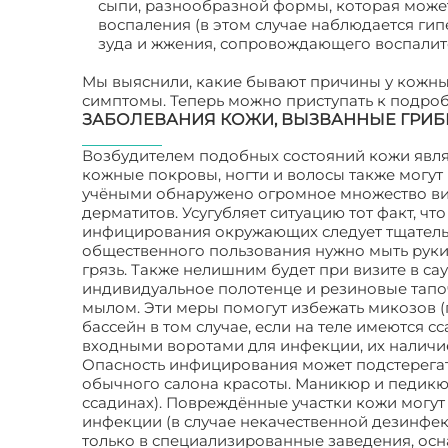
сыпи, разнообразной формы, которая може
воспаления (в этом случае наблюдается ги
зуда и жжения, сопровождающего воспалит
Мы выяснили, какие бывают причины у кожных
симптомы. Теперь можно приступать к подроб
ЗАБОЛЕВАНИЯ КОЖИ, ВЫЗВАННЫЕ ГРИ
Возбудителем подобных состояний кожи явля
кожные покровы, ногти и волосы также могут 
учёными обнаружено огромное множество ви
дерматитов. Усугубляет ситуацию тот факт, ч
инфицирования окружающих следует тщательн
общественного пользования нужно мыть руки
грязь. Также нелишним будет при визите в с
индивидуальное полотенце и резиновые тапоч
мылом. Эти меры помогут избежать микозов (
бассейн в том случае, если на теле имеются
входными воротами для инфекции, их наличие
Опасность инфицирования может подстерегат
обычного салона красоты. Маникюр и педикюр
ссадинах). Повреждённые участки кожи могут
инфекции (в случае некачественной дезинфек
только в специализированные заведения, о