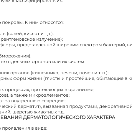
уем классифицировать их.
покровы. К ним относятся:
(солей, кислот и т.д.);
 рентгеновское излучение);
флоры, представленной широким спектром бактерий, ви
обморожения).
те отдельных органов или их систем
их органов (кишечника, печени, почек и т. п.);
арных форм жизни (глисты и простейшие, обитающие в 
х процессах, протекающих в организме;
ов), а также микроэлементов;
ют за внутреннюю секрецию;
ический дерматит), вызванная продуктами, декоративно
ний, шерстью животных т.д.
ВАНИЯ ДЕРМАТОЛОГИЧЕСКОГО ХАРАКТЕРА
 проявления в виде: