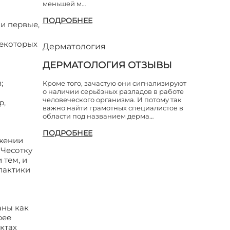
меньшей м…
ПОДРОБНЕЕ
и первые,
некоторых
Дерматология
ДЕРМАТОЛОГИЯ ОТЗЫВЫ
;
Кроме того, зачастую они сигнализируют
о наличии серьёзных разладов в работе
человеческого организма. И потому так
р,
важно найти грамотных специалистов в
области под названием дерма…
ПОДРОБНЕЕ
ажении
 Чесотку
 тем, и
лактики
аны как
рее
ктах