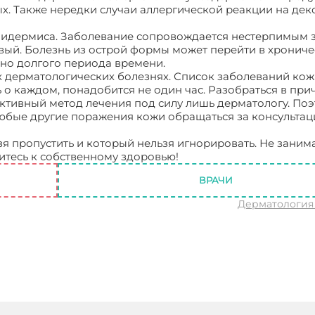
ых. Также нередки случаи аллергической реакции на де
эпидермиса. Заболевание сопровождается нестерпимым 
вый. Болезнь из острой формы может перейти в хрониче
но долгого периода времени.
х дерматологических болезнях. Список заболеваний ко
ь о каждом, понадобится не один час. Разобраться в при
ктивный метод лечения под силу лишь дерматологу. По
юбые другие поражения кожи обращаться за консультац
зя пропустить и который нельзя игнорировать. Не заним
тесь к собственному здоровью!
Дерматология болезни
ВРАЧИ
Дерматология