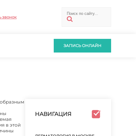
ь звонок
ЗАПИСЬ ОНЛАЙН
оеобразным
жны
НАВИГАЦИЯ
уемая
я в этой
ричины