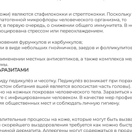
жи) являются стафилококки и стрептококки. Поскольку 
 патогенной микрофлоры человеческого организма, то
т, в первую очередь, о снижении общего иммунитета. В 
воцирована стрессом или переохлаждением.
новения фурункулов и карбункулов;
и в виде небольших гнойничков, заедов и фолликулитов
именении местных антисептиков, а также комплекса ме
емы.
АРАЗИТАМИ
иду педикулёз и чесотку. Педикулёз возникает при пор
естом обитания вшей является волосистая часть головы).
о на кожных покровах человеческого тела. Заразиться и
е с инфицированным человеком. В качестве мер профи
я общественных мест и соблюдать личную гигиену.
лительные процессы на коже, которые могут быть вызв
я скорейшего выздоровления требуется как можно быст
ичиной дерматита. Аллергены могут содержаться в проду