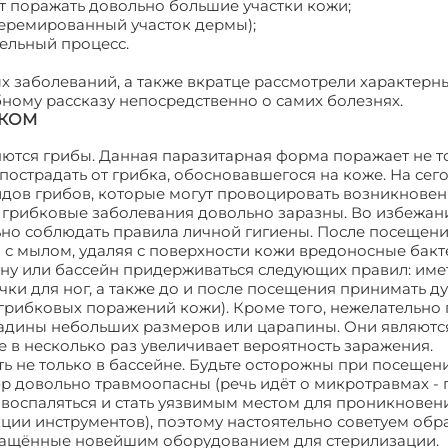
т поражать довольно большие участки кожи;
перемированный участок дермы);
ельный процесс.
 заболеваний, а также вкратце рассмотрели характерн
ному рассказу непосредственно о самих болезнях.
БКОМ
ются грибы. Данная паразитарная форма поражает не т
пострадать от грибка, обосновавшегося на коже. На сег
дов грибов, которые могут провоцировать возникнове
то грибковые заболевания довольно заразны. Во избежан
о соблюдать правила личной гигиены. После посещени
 с мылом, удаляя с поверхности кожи вредоносные бакт
ауну или бассейн придерживаться следующих правил: име
ки для ног, а также до и после посещения принимать д
грибковых поражений кожи). Кроме того, нежелательно
 ссадины небольших размеров или царапины. Они являютс
 в несколько раз увеличивает вероятность заражения.
ь не только в бассейне. Будьте осторожны при посещен
 довольно травмоопасны (речь идёт о микротравмах - 
 воспаляться и стать уязвимым местом для проникновен
ции инструментов), поэтому настоятельно советуем обр
снащённые новейшим оборудованием для стерилизации.