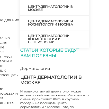
ЦЕНТР ДЕРМАТОЛОГИИ В
МОСКВЕ
ые для них
ЦЕНТР ДЕРМАТОЛОГИИ И
КОСМЕТОЛОГИИ МОСКВА
ЦЕНТР ДЕРМАТОЛОГИИ
олько
КОСМЕТОЛОГИИ И
одня
ВЕНЕРОЛОГИИ
ние
СТАТЬИ КОТОРЫЕ БУДУТ
ие
ВАМ ПОЛЕЗНЫ
я мест
ерии и
ть
Дерматология
уш с
 посещать
ЦЕНТР ДЕРМАТОЛОГИИ В
я
МОСКВЕ
ии
И только опытный дерматолог может
порезах и
читать по ней, как по книге, обо всем, что
ия
с нами происходит. Жить в крупном
ащаться
городе и не посещать центр
дерматологии в Москве – это, по