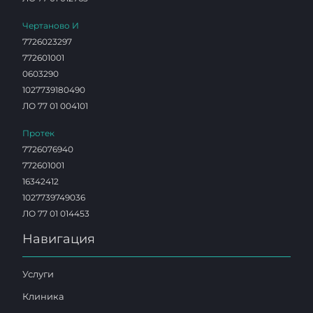
Чертаново И
7726023297
772601001
0603290
1027739180490
ЛО 77 01 004101
Протек
7726076940
772601001
16342412
1027739749036
ЛО 77 01 014453
Навигация
Услуги
Клиника