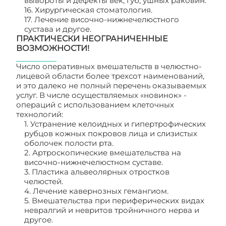
вывороты и дефекты век, губ, ушных раковин.
16. Хирургическая стоматология.
17. Лечение височно-нижнечелюстного
сустава и другое.
ПРАКТИЧЕСКИ НЕОГРАНИЧЕННЫЕ
ВОЗМОЖНОСТИ!
Число оперативных вмешательств в челюстно-
лицевой области более трехсот наименований,
и это далеко не полный перечень оказываемых
услуг. В числе осуществляемых «новинок» -
операций с использованием клеточных
технологий:
1. Устранение келоидных и гипертрофических
рубцов кожных покровов лица и слизистых
оболочек полости рта.
2. Артроскопические вмешательства на
височно-нижнечелюстном суставе.
3. Пластика альвеолярных отростков
челюстей.
4. Лечение кавернозных гемангиом.
5. Вмешательства при периферических видах
невралгий и невритов тройничного нерва и
другое.