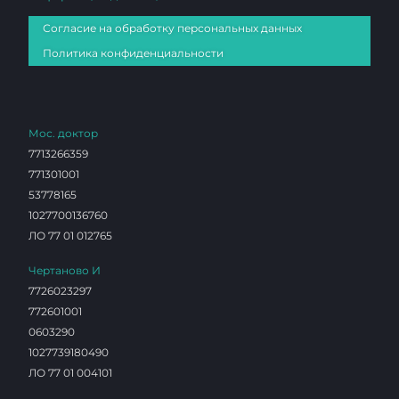
Согласие на обработку персональных данных
Политика конфиденциальности
Мос. доктор
7713266359
771301001
53778165
1027700136760
ЛО 77 01 012765
Чертаново И
7726023297
772601001
0603290
1027739180490
ЛО 77 01 004101