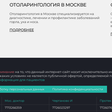
ОТОЛАРИНГОЛОГИЯ В МОСКВЕ
Отоларингология в Москве специализируется на
диагностике, лечении и профилактике заболеваний
горла, уха и носа.
ПОДРОБНЕЕ
нимание
на то, что данный интернет-сайт носит исключительно
 каких условиях не является публичной офертой, определяемой
нформация для пациентов
ботку персональных данных
Политика конфиденциальности
Мос. доктор
Чертаново И
Протек
7713266359
7726023297
772607