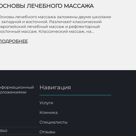
ОСНОВЫ ЛЕЧЕБНОГО МАССАЖА
Основы лечебного массажа заложены двумя школами
– западной и восточной. Различают классический
европейский лечебный массаж и рефлекторный
восточный массаж. Классический массаж, на…
ПОДРОБНЕЕ
Навигация
 информационный
 положениями
Услуги
Клиника
Специалисты
6940
Отзывы