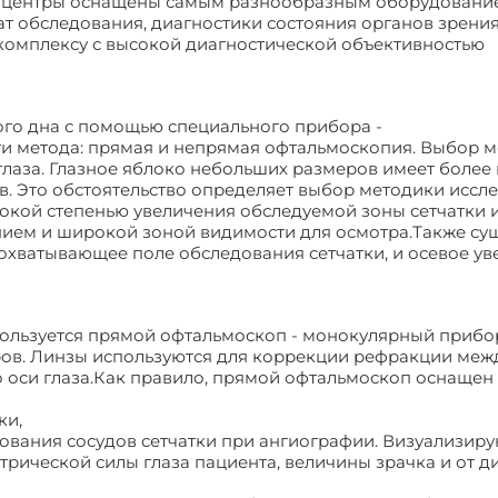
е центры оснащены самым разнообразным оборудовани
ат обследования, диагностики состояния органов зрения
омплексу с высокой диагностической объективностью
ого дна с помощью специального прибора -
и метода: прямая и непрямая офтальмоскопия. Выбор м
 глаза. Глазное яблоко небольших размеров имеет более
в. Это обстоятельство определяет выбор методики иссл
окой степенью увеличения обследуемой зоны сетчатки и
нием и широкой зоной видимости для осмотра.Также су
- охватывающее поле обследования сетчатки, и осевое ув
ользуется прямой офтальмоскоп - монокулярный прибо
ов. Линзы используются для коррекции рефракции меж
по оси глаза.Как правило, прямой офтальмоскоп оснащен
ки,
ования сосудов сетчатки при ангиографии. Визуализир
трической силы глаза пациента, величины зрачка и от д