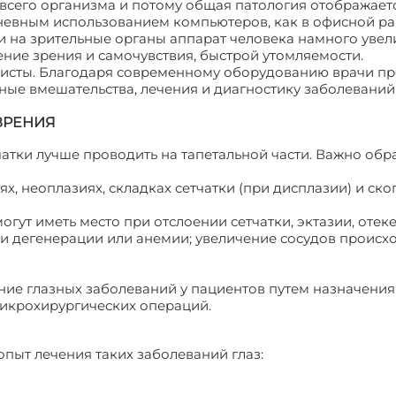
 всего организма и потому общая патология отображаетс
дневным использованием компьютеров, как в офисной раб
ки на зрительные органы аппарат человека намного увел
ение зрения и самочувствия, быстрой утомляемости.
листы. Благодаря современному оборудованию врачи п
ые вмешательства, лечения и диагностику заболеваний
ЗРЕНИЯ
атки лучше проводить на тапетальной части. Важно обр
ях, неоплазиях, складках сетчатки (при дисплазии) и ск
ут иметь место при отслоении сетчатки, эктазии, отеке
ри дегенерации или анемии; увеличение сосудов происх
ние глазных заболеваний у пациентов путем назначения
икрохирургических операций.
пыт лечения таких заболеваний глаз: