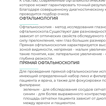
К счастью, современные офтальмологически
которое может гарантировать точный результ
Благодаря совершенному диагностическому к
проводится подбор очков.
ОФТАЛЬМОЛОГИЯ
Офтальмоскопия - метод исследования глазн
офтальмоскопа.Существуют две разновидност
зависит от оптических свойств обследуемого
силу преломления, чем глаз больших размеро
Прямая офтальмоскопия характеризуется выс
зоной видимости, непрямая - малым увеличе
такие понятия, как: латеральное увеличение 
глубина резкости.
ПРЯМАЯ ОФТАЛЬМОСКОПИЯ
Для проведения прямой офтальмоскопии исп
имеющий определенный набор линз и фильтр
пациента и врача, а также для фокусировки 
фильтрами:
зеленым - для обследования сосудов сетчат
синим - для более выраженного контрастир
площадь сетчатки пациента зависит от диоп
между врачом и пациентом.