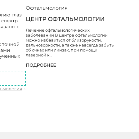
Офтальмология
гию глаз
ЦЕНТР ОФТАЛЬМОЛОГИИ
 спектр
вязаны с
Лечение офтальмологических
заболеваний В центре офтальмологии
можно избавиться от близорукости,
с точной
дальнозоркости, а также навсегда забыть
лами
об очках или линзах, при помощи
лазерной к…
бученных
ПОДРОБНЕЕ
льмология
→