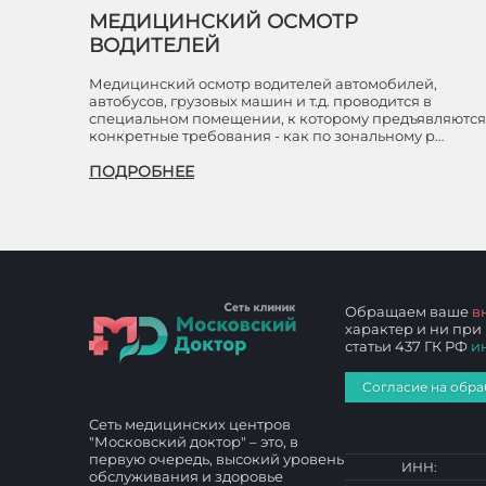
МЕДИЦИНСКИЙ ОСМОТР
ВОДИТЕЛЕЙ
Медицинский осмотр водителей автомобилей,
автобусов, грузовых машин и т.д. проводится в
специальном помещении, к которому предъявляются
конкретные требования - как по зональному р…
ПОДРОБНЕЕ
Обращаем ваше
в
характер и ни при
статьи 437 ГК РФ
и
Согласие на обра
Сеть медицинских центров
"Московский доктор" – это, в
первую очередь, высокий уровень
ИНН:
обслуживания и здоровье