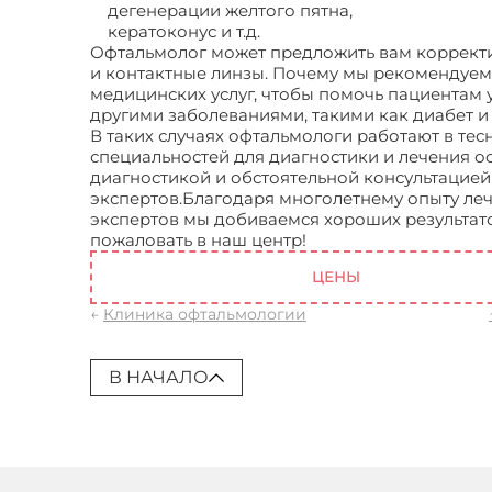
дегенерации желтого пятна,
кератоконус и т.д.
Офтальмолог может предложить вам корректи
и контактные линзы. Почему мы рекомендуем
медицинских услуг, чтобы помочь пациентам 
другими заболеваниями, такими как диабет 
В таких случаях офтальмологи работают в те
специальностей для диагностики и лечения о
диагностикой и обстоятельной консультацие
экспертов.Благодаря многолетнему опыту ле
экспертов мы добиваемся хороших результатов
пожаловать в наш центр!
Клиническая офталь
ЦЕНЫ
←
Клиника офтальмологии
В НАЧАЛО