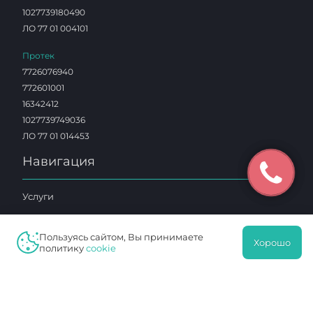
1027739180490
ЛО 77 01 004101
Протек
7726076940
772601001
16342412
1027739749036
ЛО 77 01 014453
Навигация
Услуги
Клиника
Пользуясь сайтом, Вы принимаете
Специалисты
Хорошо
политику
cookie
Отзывы
Акции
Цены