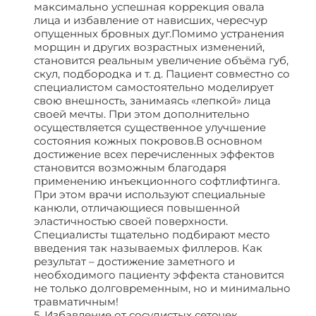
максимально успешная коррекция овала
лица и избавление от нависших, чересчур
опущенных бровных дуг.Помимо устранения
морщин и других возрастных изменений,
становится реальным увеличение объёма губ,
скул, подбородка и т. д. Пациент совместно со
специалистом самостоятельно моделирует
свою внешность, занимаясь «лепкой» лица
своей мечты. При этом дополнительно
осуществляется существенное улучшение
состояния кожных покровов.В основном
достижение всех перечисленных эффектов
становится возможным благодаря
применению инъекционного софтлифтинга.
При этом врачи используют специальные
канюли, отличающиеся повышенной
эластичностью своей поверхности.
Специалисты тщательно подбирают место
введения так называемых филлеров. Как
результат – достижение заметного и
необходимого пациенту эффекта становится
не только долговременным, но и минимально
травматичным!
5. Избавление от сосудистых сеточек.