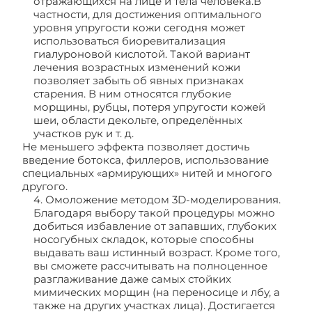
отражающихся на лице и тела человека.В
частности, для достижения оптимального
уровня упругости кожи сегодня может
использоваться биоревитализация
гиалуроновой кислотой. Такой вариант
лечения возрастных изменений кожи
позволяет забыть об явных признаках
старения. В ним относятся глубокие
морщины, рубцы, потеря упругости кожей
шеи, области декольте, определённых
участков рук и т. д.
Не меньшего эффекта позволяет достичь
введение ботокса, филлеров, использование
специальных «армирующих» нитей и многого
другого.
4. Омоложение методом 3D-моделирования.
Благодаря выбору такой процедуры можно
добиться избавление от запавших, глубоких
носогубных складок, которые способны
выдавать ваш истинный возраст. Кроме того,
вы сможете рассчитывать на полноценное
разглаживание даже самых стойких
мимических морщин (на переносице и лбу, а
также на других участках лица). Достигается