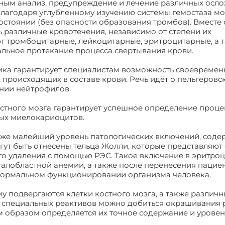
жным анализ, предупреждение и лечение различных осл
. Благодаря углубленному изучению системы гемостаза м
стоянии (без опасности образования тромбов). Вместе 
ь различные кровотечения, независимо от степени их
ют тромбоцитарные, лейкоцитарные, эритроцитарные, а 
льное протекание процесса свертывания крови.
тика гарантирует специалистам возможность своевремен
происходящих в составе крови. Речь идёт о пельгеровс
нии нейтрофилов.
стного мозга гарантирует успешное определение проце
ых миелокариоцитов.
аже малейший уровень патологических включений, сод
могут быть отнесены тельца Жолли, которые представляют
его удаления с помощью РЭС. Такое включение в эритро
егалобластной анемии, а также после перенесения пацие
 нормальном функционировании организма человека.
у подвергаются клетки костного мозга, а также различ
 специальных реактивов можно добиться окрашивания 
м образом определяется их точное содержание и уровен