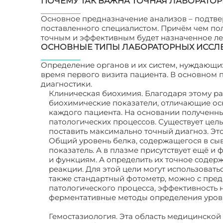
ПОЧЕМУ ТАК ВАЖНА ТОЧНАЯ ЛАБОРАТОР
Основное предназначение анализов – подтве
поставленного специалистом. Причём чем пол
точным и эффективным будет назначенное ле
ОСНОВНЫЕ ТИПЫ ЛАБОРАТОРНЫХ ИСС
Определение органов и их систем, нуждающих
время первого визита пациента. В основном
диагностики.
Клиническая биохимия. Благодаря этому р
биохимические показатели, отличающие ос
каждого пациента. На основании полученн
патологических процессов. Существует цел
поставить максимально точный диагноз. Эт
Общий уровень белка, содержащегося в сыв
показатель. А в плазме присутствует ещё и
и функциям. А определить их точное содер
реакции. Для этой цели могут использовать
также стандартный фотометр, можно с пред
патологического процесса, эффективность н
ферментативные методы определения уров
Гемостазиология. Эта область медицинской