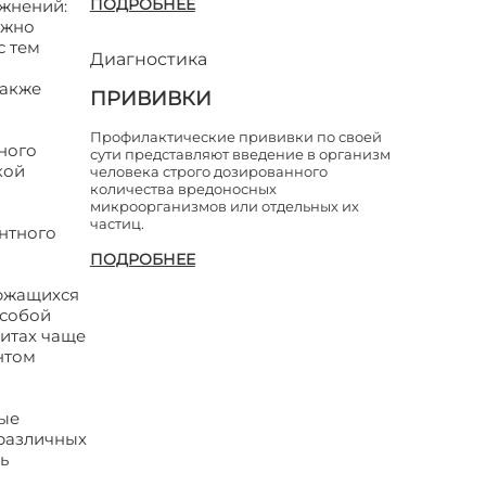
ПОДРОБНЕЕ
ожнений:
ожно
с тем
Диагностика
также
ПРИВИВКИ
Профилактические прививки по своей
ного
сути представляют введение в организм
кой
человека строго дозированного
количества вредоносных
микроорганизмов или отдельных их
частиц.
нтного
ПОДРОБНЕЕ
ержащихся
 собой
цитах чаще
нтом
ные
различных
ь