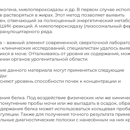
когена, миелопероксидазы и др. В первом случае испол
 растворяться в жирах. Этот метод позволяет выявить
ген, отвечающий за полноценный энергетический метаб
е ШИК-реакций. А миелопероксидазу (лизосомальный фе
гранулоцитарного ряда.
а – важный элемент современной, сверхточной лаборат
ю клинических исследований, специалистам удалось выя
ихся в моче. Отталкиваясь от уровня их содержания, мо
нии органов урогенитальной области.
ние данного материала могут применяться следующие
ды:
сняют уровень способности почек к концентрации и
ния белка. Под воздействие физических или же химиче
помутнение пробы мочи или же выпадать в осадок, обра
одержания белка может использоваться кольцевая проба
гуляции. Также для получения точного результата прим
альные диагностические полоски с нанесённым на них к