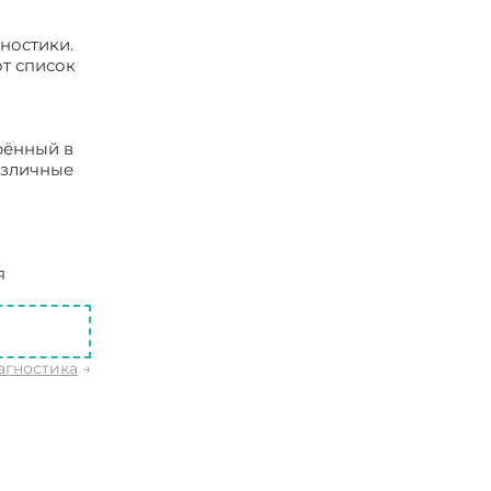
ностики.
т список
рённый в
азличные
я
остика
агностика
→