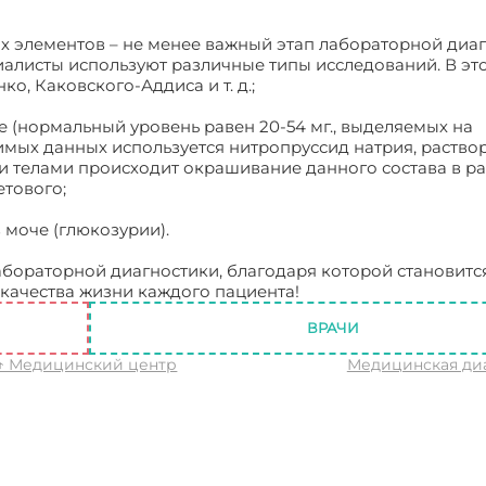
 элементов – не менее важный этап лабораторной диаг
алисты используют различные типы исследований. В это
, Каковского-Аддиса и т. д.;
е (нормальный уровень равен 20-54 мг., выделяемых на
имых данных используется нитропруссид натрия, раство
и телами происходит окрашивание данного состава в р
етового;
моче (глюкозурии).
абораторной диагностики, благодаря которой становитс
качества жизни каждого пациента!
Лабораторная диагн
ВРАЧИ
↑ Медицинский центр
Медицинская ди