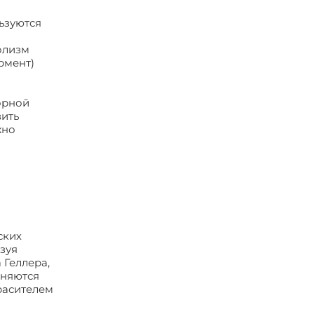
ьзуются
олизм
рмент)
орной
вить
жно
ских
зуя
 Геллера,
еняются
расителем