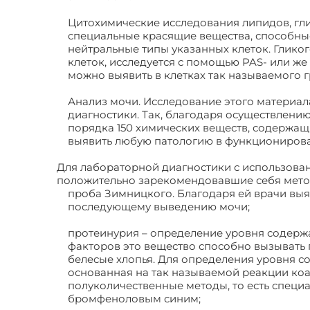
Цитохимические исследования липидов, гли
специальные красящие вещества, способные
нейтральные типы указанных клеток. Глико
клеток, исследуется с помощью PAS- или ж
можно выявить в клетках так называемого 
Анализ мочи. Исследование этого материал
диагностики. Так, благодаря осуществлени
порядка 150 химических веществ, содержащ
выявить любую патологию в функционирова
Для лабораторной диагностики с использова
положительно зарекомендовавшие себя мето
проба Зимницкого. Благодаря ей врачи выя
последующему выведению мочи;
протеинурия – определение уровня содержа
факторов это вещество способно вызывать 
белесые хлопья. Для определения уровня с
основанная на так называемой реакции коа
полуколичественные методы, то есть специ
бромфеноловым синим;