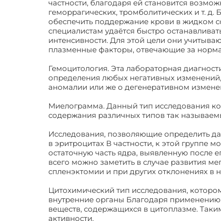
частности, благодаря ей становится возмо
геморрагических, тромболитических и т. д
обеспечить поддержание крови в жидком со
специалистам удаётся быстро останавливат
интенсивности. Для этой цели они учитыва
плазменные факторы, отвечающие за норма
Гемоцитология. Эта лабораторная диагнос
определения любых негативных изменений, 
аномалии или же о дегенеративном измене
Миелограмма. Данный тип исследования ко
содержания различных типов так называем
Исследования, позволяющие определить д
в эритроцитах В частности, к этой группе 
остаточную часть ядра, выявленную после 
всего можно заметить в случае развития м
спленэктомии и при других отклонениях в
Цитохимический тип исследования, котором
внутренние органы Благодаря применению
веществ, содержащихся в цитоплазме. Таки
активности.