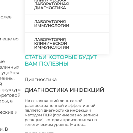
КЛИНИЧЕСКАЯ
ЛАБОРАТОРНАЯ
ДИАГНОСТИКА
более
ЛАБОРАТОРИЯ
ИММУНОЛОГИИ
м еще во
ЛАБОРАТОРИЯ
КЛИНИЧЕСКОЙ
ИММУНОЛОГИИ
СТАТЬИ КОТОРЫЕ БУДУТ
ме
ВАМ ПОЛЕЗНЫ
азличных
 удаётся
евины.
Диагностика
й
структуре
ДИАГНОСТИКА ИНФЕКЦИЙ
уретовой
оры, а
На сегодняшний день самой
распространенной и эффективной
является диагностика инфекций
ческие и
методом ПЦР (полимеразно цепной
реакции), которая производится на
генетическом уровне. Матер…
и. В