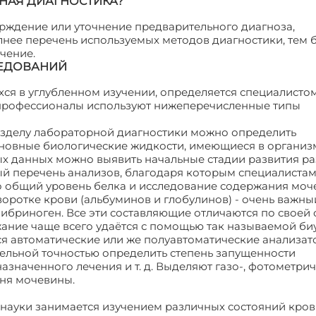
НАЯ ДИАГНОСТИКА?
рждение или уточнение предварительного диагноза,
нее перечень используемых методов диагностики, тем 
чение.
ЛЕДОВАНИЙ
ся в углубленном изучении, определяется специалисто
 профессионалы используют нижеперечисленные типы
азделу лабораторной диагностики можно определить
новные биологические жидкости, имеющиеся в организ
ых данных можно выявить начальные стадии развития р
ый перечень анализов, благодаря которым специалистам
о общий уровень белка и исследование содержания моч
оротке крови (альбуминов и глобулинов) - очень важны
 фибриноген. Все эти составляющие отличаются по своей 
жание чаще всего удаётся с помощью так называемой би
ся автоматические или же полуавтоматические анализат
ельной точностью определить степень запущенности
азначенного лечения и т. д. Выделяют газо-, фотометри
ня мочевины.
 науки занимается изучением различных состояний кров