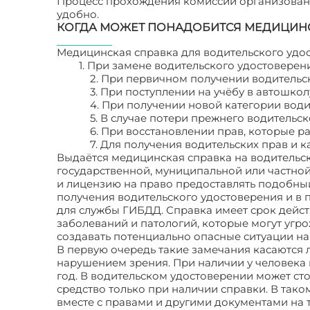
Процесс прохождения комиссии организован 
удобно.
КОГДА МОЖЕТ ПОНАДОБИТСЯ МЕДИЦИНС
Медицинская справка для водительского удос
1. При замене водительского удостоверен
2. При первичном получении водительс
3. При поступлении на учёбу в автошкол
4. При получении новой категории води
5. В случае потери прежнего водительс
6. При восстановлении прав, которые 
7. Для получения водительских прав и 
Выдаётся медицинская справка на водитель
государственной, муниципальной или частной
и лицензию на право предоставлять подобный 
получения водительского удостоверения и в 
для службы ГИБДД. Справка имеет срок действ
заболеваний и патологий, которые могут угро
создавать потенциально опасные ситуации на
В первую очередь такие замечания касаются
нарушением зрения. При наличии у человека
год. В водительском удостоверении может сто
средство только при наличии справки. В так
вместе с правами и другими документами на 