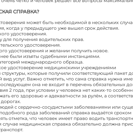
очень чётко и человек решает все вопросы максимальн
КАЯ СПРАВКА?
товерения может быть необходимой в нескольких случа
ия, когда у предыдущего уже вышел срок действия.
кого удостоверения.
у для получения водительских прав.
тельского удостоверения.
кого удостоверения и желании получить новое.
ранее были изъяты судебными инстанциями.
категорий международного образца.
ское удостоверение медицинскими учреждениями
 структуры, которые получили соответствующий пакет 
вид услуг. Важно отметить, что сама справка нужна им
последующем она не входит в перечень обязательных д
ия 2 года, при условии у человека нет каких-то особен
жать его здоровью и адекватности за рулём, а соответст
 дорогах.
 людей с сердечно-сосудистыми заболеваниями или сущ
 подобного рода заболеваний справка выдаётся сроком
ять отметка, что человек имеет право водить транспорт
ом случае медицинская справка обязательно должна прис
транспорт.