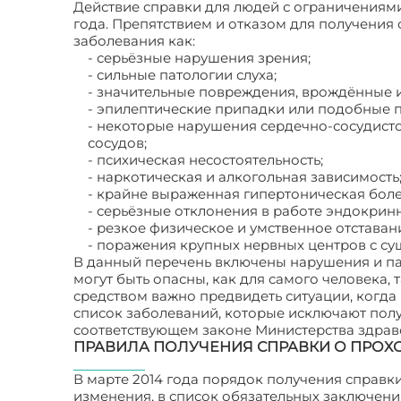
Действие справки для людей с ограничениями
года. Препятствием и отказом для получения 
заболевания как:
- серьёзные нарушения зрения;
- сильные патологии слуха;
- значительные повреждения, врождённые 
- эпилептические припадки или подобные п
- некоторые нарушения сердечно-сосудист
сосудов;
- психическая несостоятельность;
- наркотическая и алкогольная зависимость
- крайне выраженная гипертоническая боле
- серьёзные отклонения в работе эндокрин
- резкое физическое и умственное отставани
- поражения крупных нервных центров с с
В данный перечень включены нарушения и па
могут быть опасны, как для самого человека,
средством важно предвидеть ситуации, когда
список заболеваний, которые исключают полу
соответствующем законе Министерства здра
ПРАВИЛА ПОЛУЧЕНИЯ СПРАВКИ О ПРО
В марте 2014 года порядок получения справк
изменения, в список обязательных заключени