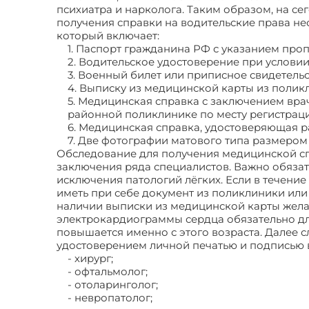
психиатра и нарколога. Таким образом, на с
получения справки на водительские права не
который включает:
1. Паспорт гражданина РФ с указанием проп
2. Водительское удостоверение при условии,
3. Военный билет или приписное свидетельс
4. Выписку из медицинской карты из полик
5. Медицинская справка с заключением вра
районной поликлинике по месту регистраци
6. Медицинская справка, удостоверяющая 
7. Две фотографии матового типа размером 
Обследование для получения медицинской сп
заключения ряда специалистов. Важно обяза
исключения патологий лёгких. Если в течени
иметь при себе документ из поликлиники или
наличии выписки из медицинской карты желат
электрокардиограммы сердца обязательно для
повышается именно с этого возраста. Далее 
удостоверением личной печатью и подписью 
- хирург;
- офтальмолог;
- отоларинголог;
- невропатолог;