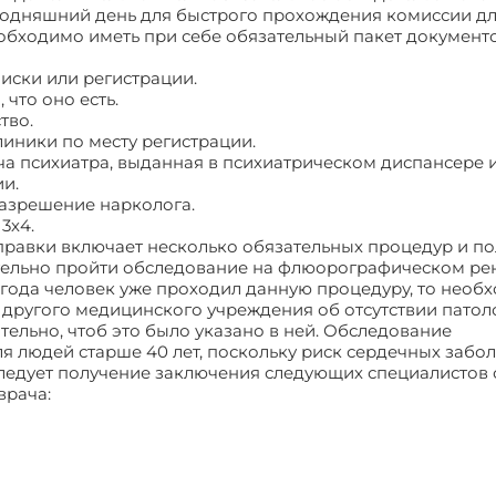
егодняшний день для быстрого прохождения комиссии д
обходимо иметь при себе обязательный пакет документо
иски или регистрации.
 что оно есть.
тво.
линики по месту регистрации.
ча психиатра, выданная в психиатрическом диспансере 
и.
разрешение нарколога.
3х4.
равки включает несколько обязательных процедур и п
тельно пройти обследование на флюорографическом рен
е года человек уже проходил данную процедуру, то необ
 другого медицинского учреждения об отсутствии патол
ельно, чтоб это было указано в ней. Обследование
 людей старше 40 лет, поскольку риск сердечных забо
следует получение заключения следующих специалистов 
врача: