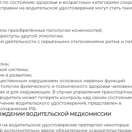
 по состоянию здоровья и возрастным категориям сокр
справки на водительское удостоверение могут стать так
или приобретённые патологии конечностей;
риступы другой этиологии;
ой деятельности с серьёзными отклонениями ритма и п
;
знь;
ной системы;
е в развитии;
ущественным нарушением основных нервных функций.
тологии физического и психического здоровья человека
 так и для окружающих. В случае управления транспортн
 водитель может потерять контроль над своим состояни
чение водительского удостоверения, представлен в
воохранения РФ.
ХОЖДЕНИИ ВОДИТЕЛЬСКОЙ МЕДКОМИССИИ
и на водительское удостоверение претерпел некоторые
й дополнительно ввели обязательное освидетельствова