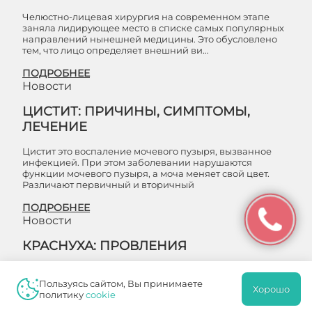
Челюстно-лицевая хирургия на современном этапе
заняла лидирующее место в списке самых популярных
направлений нынешней медицины. Это обусловлено
тем, что лицо определяет внешний ви…
ПОДРОБНЕЕ
Новости
ЦИСТИТ: ПРИЧИНЫ, СИМПТОМЫ,
ЛЕЧЕНИЕ
Цистит это воспаление мочевого пузыря, вызванное
инфекцией. При этом заболевании нарушаются
функции мочевого пузыря, а моча меняет свой цвет.
Различают первичный и вторичный
ПОДРОБНЕЕ
Новости
КРАСНУХА: ПРОВЛЕНИЯ
Краснуха является вирусной инфекцией. Чаще болеют
дети младшей возрастной группы. Болезнь, как
Пользуясь сайтом, Вы принимаете
Хорошо
правило, протекает легко. Тем не менее, краснуха у
политику
cookie
беременной женщины может привести