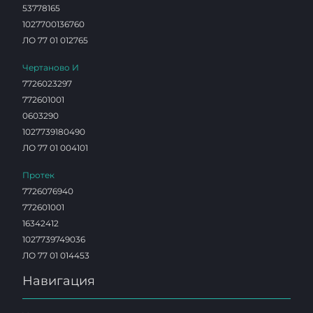
53778165
1027700136760
ЛО 77 01 012765
Чертаново И
7726023297
772601001
0603290
1027739180490
ЛО 77 01 004101
Протек
7726076940
772601001
16342412
1027739749036
ЛО 77 01 014453
Навигация