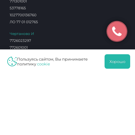
771301001
53778165
1027700136760
ЛО 77 01 012765
Чертаново И
7726023297
772601001
0603290
Пользуясь сайтом, Вы принимаете
1027739180490
Хорошо
политику
cookie
ЛО 77 01 004101
Протек
7726076940
772601001
16342412
1027739749036
ЛО 77 01 014453
Навигация