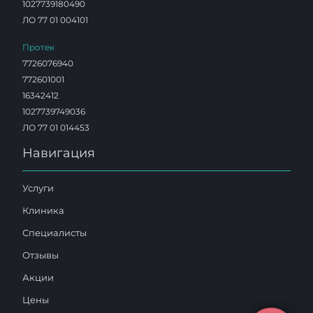
1027739180490
ЛО 77 01 004101
Протек
7726076940
772601001
16342412
1027739749036
ЛО 77 01 014453
Навигация
Услуги
Клиника
Специалисты
Отзывы
Акции
Цены