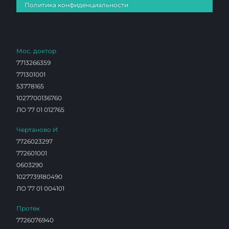
Политика конфиденциальности
Мос. доктор
7713266359
771301001
53778165
1027700136760
ЛО 77 01 012765
Чертаново И
7726023297
772601001
0603290
1027739180490
ЛО 77 01 004101
Протек
7726076940