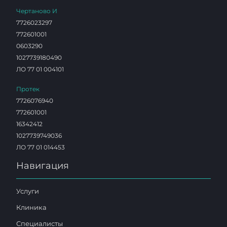
Чертаново И
7726023297
772601001
0603290
1027739180490
ЛО 77 01 004101
Протек
7726076940
772601001
16342412
1027739749036
ЛО 77 01 014453
Навигация
Услуги
Клиника
Специалисты