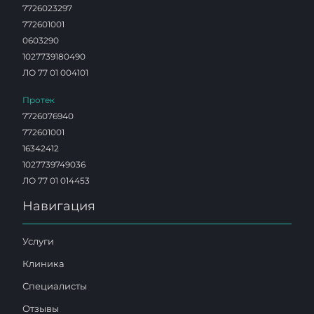
7726023297
772601001
0603290
1027739180490
ЛО 77 01 004101
Протек
7726076940
772601001
16342412
1027739749036
ЛО 77 01 014453
Навигация
Услуги
Клиника
Специалисты
Отзывы