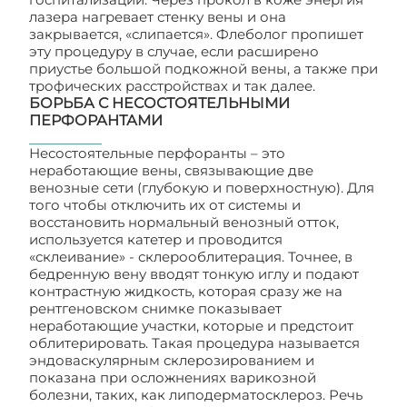
лазера нагревает стенку вены и она
закрывается, «слипается». Флеболог пропишет
эту процедуру в случае, если расширено
приустье большой подкожной вены, а также при
трофических расстройствах и так далее.
БОРЬБА С НЕСОСТОЯТЕЛЬНЫМИ
ПЕРФОРАНТАМИ
Несостоятельные перфоранты – это
неработающие вены, связывающие две
венозные сети (глубокую и поверхностную). Для
того чтобы отключить их от системы и
восстановить нормальный венозный отток,
используется катетер и проводится
«склеивание» - склерооблитерация. Точнее, в
бедренную вену вводят тонкую иглу и подают
контрастную жидкость, которая сразу же на
рентгеновском снимке показывает
неработающие участки, которые и предстоит
облитерировать. Такая процедура называется
эндоваскулярным склерозированием и
показана при осложнениях варикозной
болезни, таких, как липодерматосклероз. Речь