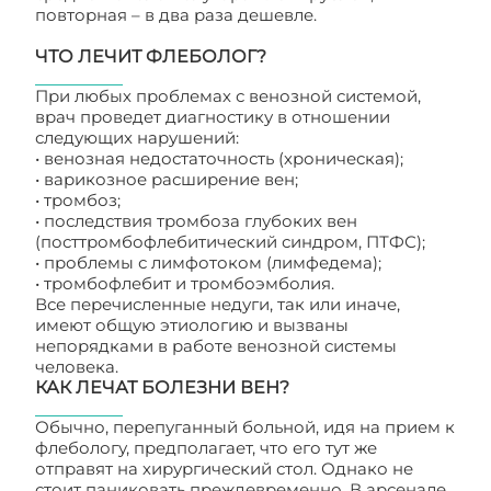
повторная – в два раза дешевле.
ЧТО ЛЕЧИТ ФЛЕБОЛОГ?
При любых проблемах с венозной системой,
врач проведет диагностику в отношении
следующих нарушений:
• венозная недостаточность (хроническая);
• варикозное расширение вен;
• тромбоз;
• последствия тромбоза глубоких вен
(посттромбофлебитический синдром, ПТФС);
• проблемы с лимфотоком (лимфедема);
• тромбофлебит и тромбоэмболия.
Все перечисленные недуги, так или иначе,
имеют общую этиологию и вызваны
непорядками в работе венозной системы
человека.
КАК ЛЕЧАТ БОЛЕЗНИ ВЕН?
Обычно, перепуганный больной, идя на прием к
флебологу, предполагает, что его тут же
отправят на хирургический стол. Однако не
стоит паниковать преждевременно. В арсенале