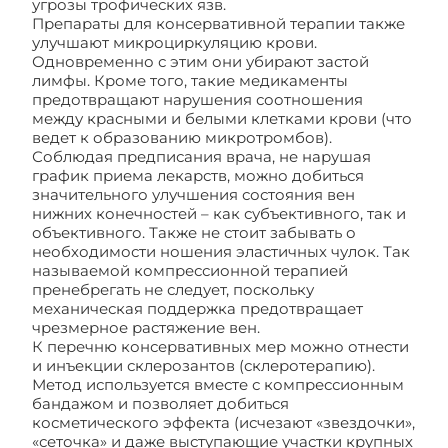
угрозы трофических язв.
Препараты для консервативной терапии также
улучшают микроциркуляцию крови.
Одновременно с этим они убирают застой
лимфы. Кроме того, такие медикаменты
предотвращают нарушения соотношения
между красными и белыми клетками крови (что
ведет к образованию микротромбов).
Соблюдая предписания врача, не нарушая
график приема лекарств, можно добиться
значительного улучшения состояния вен
нижних конечностей – как субъективного, так и
объективного. Также не стоит забывать о
необходимости ношения эластичных чулок. Так
называемой компрессионной терапией
пренебрегать не следует, поскольку
механическая поддержка предотвращает
чрезмерное растяжение вен.
К перечню консервативных мер можно отнести
и инъекции склерозантов (склеротерапию).
Метод используется вместе с компрессионным
бандажом и позволяет добиться
косметического эффекта (исчезают «звездочки»,
«сеточка» и даже выступающие участки крупных