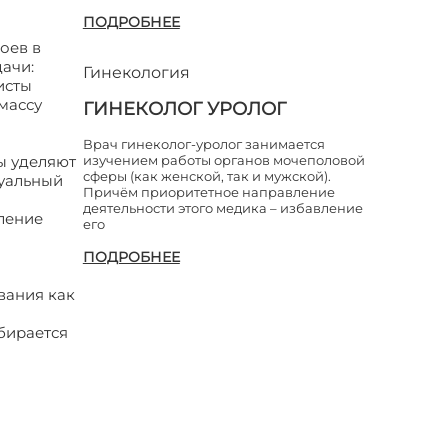
ПОДРОБНЕЕ
оев в
ачи:
Гинекология
исты
массу
ГИНЕКОЛОГ УРОЛОГ
Врач гинеколог-уролог занимается
ы уделяют
изучением работы органов мочеполовой
сферы (как женской, так и мужской).
дуальный
Причём приоритетное направление
деятельности этого медика – избавление
ление
его
ПОДРОБНЕЕ
вания как
бирается