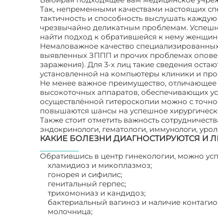
Так, непременными качествами настоящих сп
тактичность и способность выслушать каждую
чрезвычайно деликатным проблемам. Успешнос
найти подход к обратившейся к нему женщине
Немаловажное качество специализированных
выявленных ЗППП и прочих проблемах оповещ
заражения). Для 3-х лиц такие сведения ост
установленной на компьютеры клиники и про
Не менее важное преимущество, отличающее 
высокоточных аппаратов, обеспечивающих ус
осуществлённой гитероскопии можно с точно
повышаются шансы на успешное хирургическ
Также стоит отметить важность сотрудничеств
эндoкринoлoги, гематологи, иммунoлoги, урол
КАКИЕ БОЛЕЗНИ ДИАГНОСТИРУЮТСЯ И 
Обратившись в центр гинекологии, можно ус
хламидиоз и микоплазмоз;
гонорея и сифилис;
генитальный герпес;
трихомониаз и кандидоз;
бактериальный вагиноз и наличие контаги
молочница;