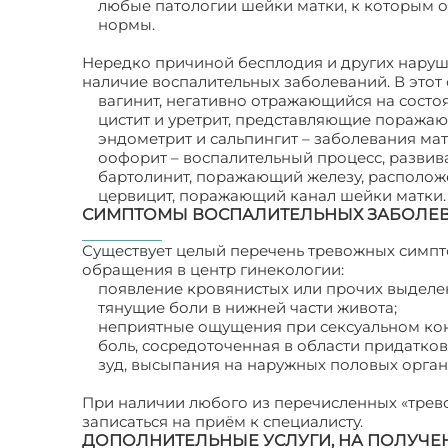
любые патологии шейки матки, к которым о
нормы.
Нередко причиной бесплодия и других наруш
наличие воспалительных заболеваний. В этот
вагинит, негативно отражающийся на состо
цистит и уретрит, представляющие поражаю
эндометрит и сальпингит – заболевания матк
оофорит – воспалительный процесс, развив
бартолинит, поражающий железу, располож
цервицит, поражающий канал шейки матки.
СИМПТОМЫ ВОСПАЛИТЕЛЬНЫХ ЗАБОЛЕ
Существует целый перечень тревожных симпт
обращения в центр гинекологии:
появление кровянистых или прочих выделе
тянущие боли в нижней части живота;
неприятные ощущения при сексуальном кон
боль, сосредоточенная в области придатков
зуд, высыпания на наружных половых орга
При наличии любого из перечисленных «трев
записаться на приём к специалисту.
ДОПОЛНИТЕЛЬНЫЕ УСЛУГИ, НА ПОЛУЧЕ