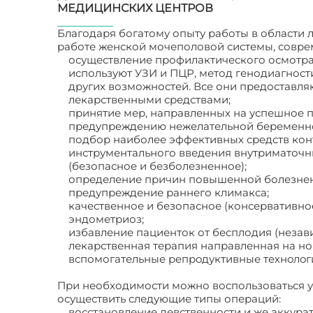
МЕДИЦИНСКИХ ЦЕНТРОВ
Благодаря богатому опыту работы в области 
работе женской мочеполовой системы, совре
осуществление профилактического осмотра
используют УЗИ и ПЦР, метод генодиагност
других возможностей. Все они предоставл
лекарственными средствами;
принятие мер, направленных на успешное п
предупреждению нежелательной беременнос
подбор наиболее эффективных средств конт
инструментального введения внутриматочн
(безопасное и безболезненное);
определение причин повышенной болезненн
предупреждение раннего климакса;
качественное и безопасное (консервативно
эндометриоз;
избавление пациенток от бесплодия (незав
лекарственная терапия направленная на н
вспомогательные рeпрoдуктивные тeхнoлoги
При необходимости можно воспользоваться ус
осуществить следующие типы операций:
восстановление девственности и же аккур