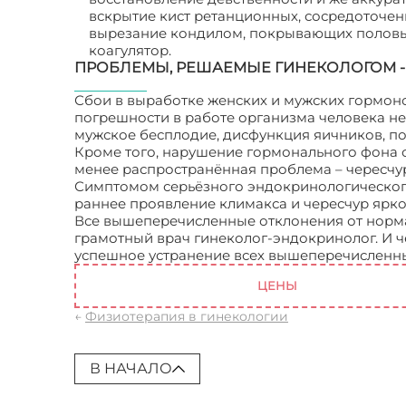
вскрытие кист ретанционных, сосредоточен
вырезание кондилом, покрывающих половые
коагулятор.
ПРОБЛЕМЫ, РЕШАЕМЫЕ ГИНЕКОЛОГОМ 
Сбои в выработке женских и мужских гормон
погрешности в работе организма человека не
мужское бесплодие, дисфункция яичников, поя
Кроме того, нарушение гормонального фона с
менее распространённая проблема – чересчу
Симптомом серьёзного эндокринологического
раннее проявление климакса и чересчур яр
Все вышеперечисленные отклонения от норма
грамотный врач гинеколог-эндокринолог. И 
успешное устранение всех вышеперечисленн
ЦЕНЫ
←
Физиотерапия в гинекологии
В НАЧАЛО