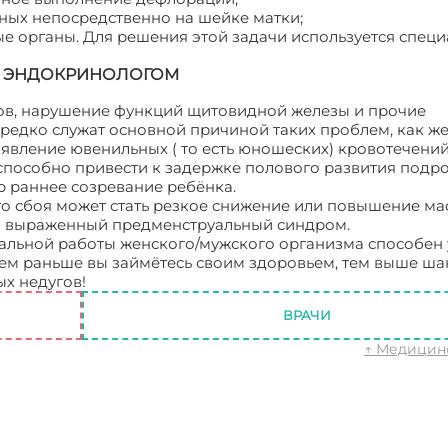
ных непосредственно на шейке матки;
 органы. Для решения этой задачи используется спец
- ЭНДОКРИНОЛОГОМ
ов, нарушение функций щитовидной железы и прочие
редко служат основной причиной таких проблем, как ж
вление ювенильных ( то есть юношеских) кровотечений и
пособно привести к задержке полового развития подро
р раннее созревание ребёнка.
 сбоя может стать резкое снижение или повышение мас
ко выраженный предменструальный синдром.
льной работы женского/мужского организма способен 
чем раньше вы займётесь своим здоровьем, тем выше ша
ых недугов!
Центр гинекологии
ВРАЧИ
↑ Медицин