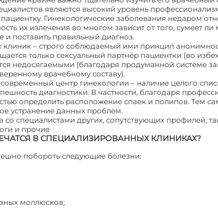
ециалистов являются высокий уровень профессионализ
 пациентку. Гинекологические заболевания недаром отн
ть их излечения во многом зависит от того, сумеет ли
 и поставить правильный диагноз.
 клиник – строго соблюдаемый ими принцип анонимнос
ается только сексуальный партнёр пациентки (во избе
аются недосягаемыми (благодаря продуманной системе з
веренному врачебному составу).
современный центр гинекологии – наличие целого спис
пешность диагностики. В частности, благодаря професс
стью определить расположение спаек и полипов. Тем с
ое устранение данных проблем.
а со специалистами других, сопутствующих профилей, т
оги и прочие
ЛЕЧАТСЯ В СПЕЦИАЛИЗИРОВАННЫХ КЛИНИКАХ?
пешно побороть следующие болезни:
озных моллюсков;