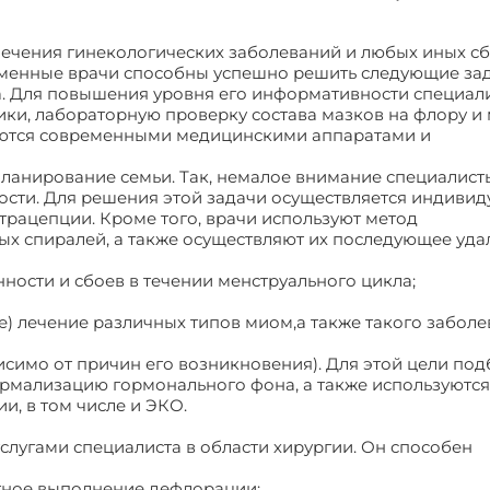
лечения гинекологических заболеваний и любых иных сб
менные врачи способны успешно решить следующие зад
. Для повышения уровня его информативности специал
ики, лабораторную проверку состава мазков на флору и 
яются современными медицинскими аппаратами и
ланирование семьи. Так, немалое внимание специалист
ти. Для решения этой задачи осуществляется индиви
рацепции. Кроме того, врачи используют метод
ых спиралей, а также осуществляют их последующее уда
ости и сбоев в течении менструального цикла;
е) лечение различных типов миом,а также такого заболе
исимо от причин его возникновения). Для этой цели под
ормализацию гормонального фона, а также используются
и, в том числе и ЭКО.
лугами специалиста в области хирургии. Он способен
атное выполнение дефлорации;