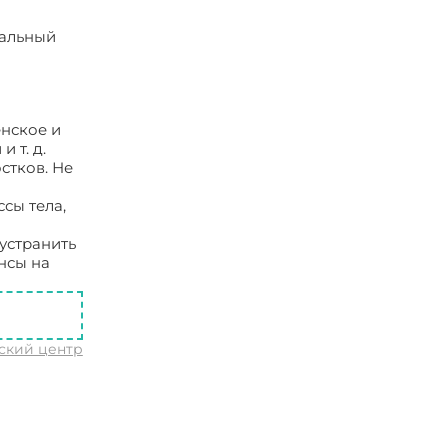
иальный
енское и
 т. д.
стков. Не
сы тела,
устранить
нсы на
ский центр