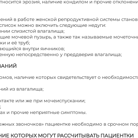
тносится эрозия, наличие кондилом и прочие отклонени
ений в работе женской репродуктивной системы станов
 список можно включить следующие недуги:
янии слизистой влагалища;
щие мочевой пузырь, а также так называемые мочеточн
и и её труб;
ающийся внутри яичников;
енную непосредственно у преддверия влагалища;
ВАНИЙ
омов, наличие которых свидетельствует о необходимост
ний из влагалища;
такте или же при мочеиспускании;
;
нах и прочие неприятные симптомы.
ожных звоночков» пациентке необходимо в срочном по
НИЕ КОТОРЫХ МОГУТ РАССЧИТЫВАТЬ ПАЦИЕНТКИ