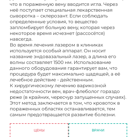
что в пораженную вену вводится игла. Через
неё поступает специальная лекарственная
сыворотка – склерозант. Если соблюдать
определенные условия, то вещество
запломбирует больную вену, которая через
некоторое время исчезнет (рассосётся)
навсегда.
Во время лечения лазером в клиниках
используется особый аппарат. Он носит
название эндовазальный лазер, а длина его
волны составляет 1500 нм. Использование
данного оборудования гарантирует вам, что
процедура будет максимально щадящей, а её
лечебное действие - действенным.
К хирургическому лечению варикозной
недостаточности вен, врач-флеболог гораздо
реже (в крайних, чересчур запущенных случаях).
Этот метод заключается в том, что кровоток в
пораженных областях останавливается, тем
самым предотвращается развитие болезни.
Больницы флебологии
ЦЕНЫ
ВРАЧИ