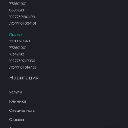
772601001
0603290
1027739180490
ЛО 77 01 004101
Протек
7726076940
772601001
16342412
1027739749036
ЛО 77 01 014453
Навигация
Услуги
Клиника
Специалисты
Отзывы