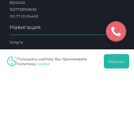
16342412
1027739749036
ЛО 77 01 014453
Навигация
Услуги
Клиника
Пользуясь сайтом, Вы принимаете
Специалисты
Хорошо
политику
cookie
Отзывы
Акции
Цены
Контакты
2025 © «Московский Доктор»