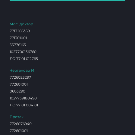
Мос. доктор
7713266359
771301001
53778165
1027700136760
ЛО 77 01 012765
Чертаново И
7726023297
772601001
0603290
1027739180490
ЛО 77 01 004101
Протек
7726076940
772601001